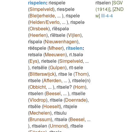
rispelen
:
riespele
ritselen
[SGV
(
Simpelveld
)
,
ries⁄pele
(1914)]
,
[ZND
(
Bleijerheide
,
...
)
,
rispele
m]
III-4-4
(
Helden/Everlo
,
...
)
,
rispelə
(
Oirsbeek
)
,
rĭĕspələ
(
Heerlen
)
,
rĭĕtsele
(
Vijlen
)
,
rĭspələ
(
Nieuwenhagen
)
,
rëëspele
(
Mheer
)
,
ritselen
:
retsələ
(
Meeuwen
)
,
ri.tsələ
(
Eys
)
,
rietsele
(
Simpelveld
,
...
)
,
rietsĕle
(
Gulpen
)
,
rit-sele
(
Blitterswijck
)
,
ritse le
(
Thorn
)
,
ritsele
(
Afferden
,
...
)
,
ritsele(n)
(
Obbicht
,
...
)
,
ritsele?
(
Horn
)
,
ritselen
(
Beesel
,
...
)
,
ritselle
(
Vlodrop
)
,
ritselə
(
Doenrade
)
,
ritsĕle
(
Hoeselt
)
,
ritsjele
(
Mechelen
)
,
ritsulu
(
Brunssum
)
,
ritsələ
(
Beesel
,
...
)
,
ritsələn
(
Urmond
)
,
rītsele