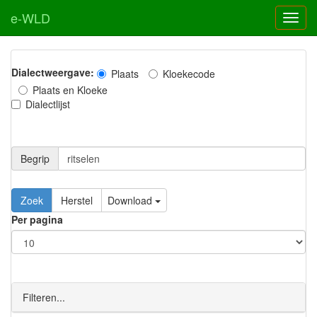
e-WLD
Dialectweergave:
Plaats
Kloekecode
Plaats en Kloeke
Dialectlijst
Begrip
Zoek
Herstel
Download
Per pagina
Filteren...