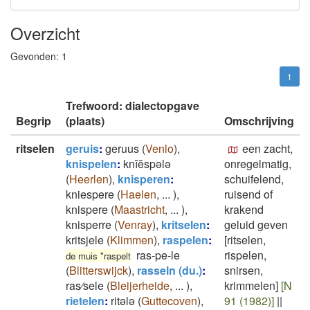
Overzicht
Gevonden:
1
1
Trefwoord: dialectopgave
Begrip
(plaats)
Omschrijving
ritselen
geruis
:
geruus
(
Venlo
)
,
een zacht,
knispelen
:
knĭĕspələ
onregelmatig,
(
Heerlen
)
,
knisperen
:
schuifelend,
kniespere
(
Haelen
,
...
)
,
ruisend of
knispere
(
Maastricht
,
...
)
,
krakend
knisperre
(
Venray
)
,
kritselen
:
geluid geven
kritsjele
(
Klimmen
)
,
raspelen
:
[ritselen,
ras-pe-le
rispelen,
de muis "raspelt
(
Blitterswijck
)
,
rasseln (du.)
:
snirsen,
ras⁄sele
(
Bleijerheide
,
...
)
,
krimmelen]
[N
rietelen
:
ritələ
(
Guttecoven
)
,
91 (1982)]
||