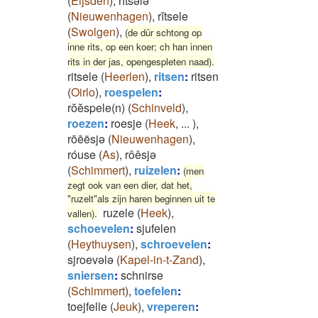
(
Eijsden
)
,
rītsələ
(
Nieuwenhagen
)
,
rĭtsele
(
Swolgen
)
,
(de dür schtong op
inne rits, op een koer; ch han innen
rits in der jas, opengespleten naad).
ritsele
(
Heerlen
)
,
ritsen
:
ritsen
(
Oirlo
)
,
roespelen
:
rŏĕspele(n)
(
Schinveld
)
,
roezen
:
roesje
(
Heek
,
...
)
,
rōēësjə
(
Nieuwenhagen
)
,
róuse
(
As
)
,
rôêsjə
(
Schimmert
)
,
ruizelen
:
(men
zegt ook van een dier, dat het,
"ruzelt"als zijn haren beginnen uit te
ruzele
(
Heek
)
,
vallen).
schoevelen
:
sjufelen
(
Heythuysen
)
,
schroevelen
:
sjroevələ
(
Kapel-in-t-Zand
)
,
sniersen
:
schnirse
(
Schimmert
)
,
toefelen
:
toejfelle
(
Jeuk
)
,
vreperen
: