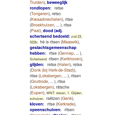
Truiden
)
,
beweeglijk
rondlopen
:
retse
(
Tongeren
)
,
retsṇ
(
Kwaadmechelen
)
,
ritse
(
Broekhuizen
,
...
)
,
ritsə
(
Paal
)
,
dood (adj.
schertsend bedoeld
:
znd 23,
hè is ritsen
(
Maaseik
)
,
022b;
geslachtsgemeenschap
hebben
:
ritse
(
Gennep
,
...
)
,
ritsen
(
Kerkhoven
)
,
Schertsend
glijden
:
retsə
(
Halen
)
,
reͅtsə
(
Donk (bij Herk-de-Stad)
)
,
ritse
(
Loksbergen
,
...
)
,
ritsen
(
Gruitrode
,
...
)
,
ritsə
(
Loksbergen
)
,
rätsche
(
Eupen
)
,
WNT: retsen, 1. Glijden,
raĕtzen
(
Genk
)
,
schuiven.
kloven
:
ritse
(
Kerkrade
)
,
opeenschuiven
:
ritsen