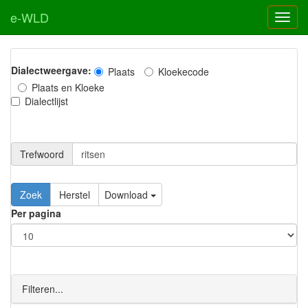
e-WLD
Dialectweergave:
Plaats
Kloekecode
Plaats en Kloeke
Dialectlijst
Trefwoord
Download
Per pagina
Filteren...