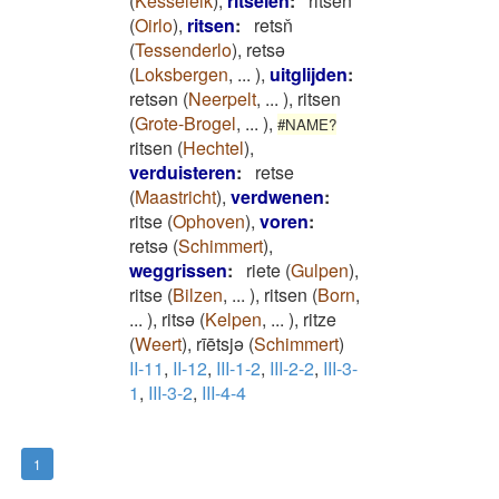
(
Kesseleik
)
,
ritselen
:
ritsen
(
Oirlo
)
,
ritsen
:
retsň
(
Tessenderlo
)
,
retsǝ
(
Loksbergen
,
...
)
,
uitglijden
:
retsən
(
Neerpelt
,
...
)
,
ritsen
(
Grote-Brogel
,
...
)
,
#NAME?
ritsen
(
Hechtel
)
,
verduisteren
:
retse
(
Maastricht
)
,
verdwenen
:
ritse
(
Ophoven
)
,
voren
:
retsǝ
(
Schimmert
)
,
weggrissen
:
riete
(
Gulpen
)
,
ritse
(
Bilzen
,
...
)
,
ritsen
(
Born
,
...
)
,
ritsə
(
Kelpen
,
...
)
,
ritze
(
Weert
)
,
rīētsjə
(
Schimmert
)
II-11
,
II-12
,
III-1-2
,
III-2-2
,
III-3-
1
,
III-3-2
,
III-4-4
1