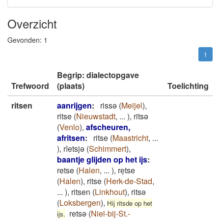
Overzicht
Gevonden:
1
1
Begrip: dialectopgave
Trefwoord
(plaats)
Toelichting
ritsen
aanrijgen
:
rissə
(
Meijel
)
,
ritse
(
Nieuwstadt
,
...
)
,
ritsə
(
Venlo
)
,
afscheuren,
afritsen
:
ritse
(
Maastricht
,
...
)
,
rîetsjə
(
Schimmert
)
,
baantje glijden op het ijs
:
retse
(
Halen
,
...
)
,
reͅtse
(
Halen
)
,
ritse
(
Herk-de-Stad
,
...
)
,
ritsen
(
Linkhout
)
,
ritsə
(
Loksbergen
)
,
Hij ritsde op het
retsə
(
Niel-bij-St.-
ijs.