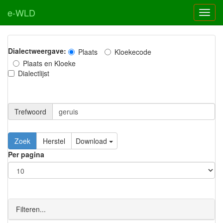
e-WLD
Dialectweergave:
Plaats
Kloekecode
Plaats en Kloeke
Dialectlijst
Trefwoord
Download
Per pagina
Filteren...