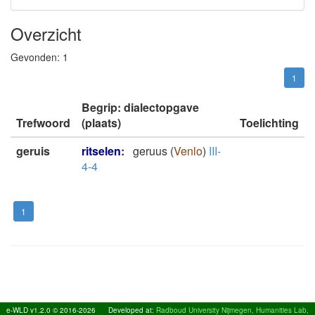
Overzicht
Gevonden:
1
1
Begrip: dialectopgave
Trefwoord
(plaats)
Toelichting
geruis
ritselen
:
geruus
(
Venlo
)
III-
4-4
1
e-WLD v1.2.0 © 2016-2026
Developed at:
Radboud University Nijmegen, Humanities Lab,