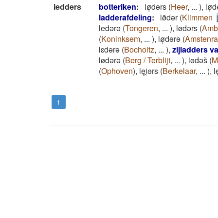
ledders
botteriken
:
lø̜dǝrs
(
Heer
,
...
)
,
lø̜
ladderafdeling
:
lø̄dǝr
(
Klimmen
ledǝrǝ
(
Tongeren
,
...
)
,
lødǝrs
(
Amb
(
Koninksem
,
...
)
,
lø̜dǝrǝ
(
Amstenr
lɛdǝrǝ
(
Bocholtz
,
...
)
,
zijladders v
lødǝrǝ
(
Berg / Terblijt
,
...
)
,
lødǝš
(
M
(
Ophoven
)
,
lęi̯ǝrs
(
Berkelaar
,
...
)
,
l
1