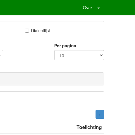
Over...
Dialectlijst
Per pagina
1
Toelichting