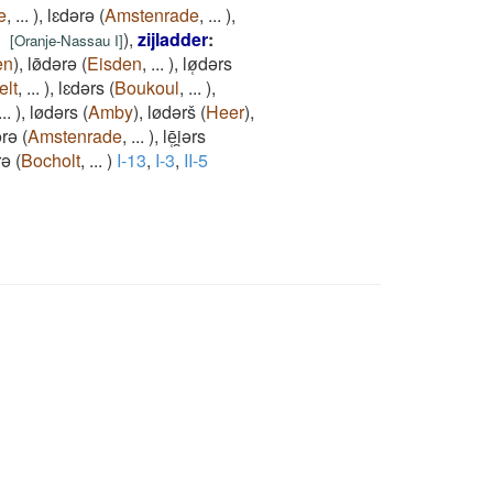
e
,
...
)
,
lɛdǝrǝ
(
Amstenrade
,
...
)
,
)
,
zijladder
:
[
Oranje-Nassau I
]
en
)
,
lø̄dǝrǝ
(
Eisden
,
...
)
,
lø̜dǝrs
elt
,
...
)
,
lɛdǝrs
(
Boukoul
,
...
)
,
...
)
,
lødǝrs
(
Amby
)
,
lødǝrš
(
Heer
)
,
ǝrǝ
(
Amstenrade
,
...
)
,
lē̜i̯ǝrs
rǝ
(
Bocholt
,
...
)
I-13
,
I-3
,
II-5