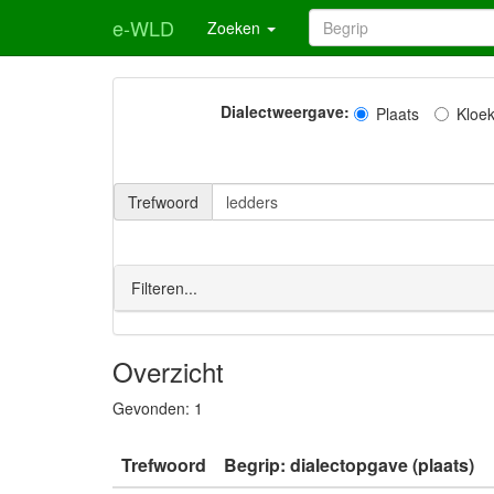
e-WLD
Zoeken
Dialectweergave:
Plaats
Kloe
Trefwoord
Filteren...
Overzicht
Gevonden:
1
Trefwoord
Begrip: dialectopgave (plaats)