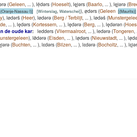
dǝrǝ
(
Geleen
,
...
)
,
lē̜dǝrs
(
Hoeselt
)
,
lęi̯ǝrs
(
Baarlo
,
...
)
,
lęi̯ǝrǝ
(
Bre
,
)
,
ø̜dǝrs
(
Geleen
[(Oranje-Nassau I)]
[
Winterslag
Waterschei
]
[(Maurits)]
y
)
,
lødǝrš
(
Heer
)
,
lødǝrǝ
(
Berg / Terblijt
,
...
)
,
lødǝš
(
Munstergele
ade
,
...
)
,
lędǝrs
(
Kortessem
,
...
)
,
lędǝrǝ
(
Berg
,
...
)
,
lędǝrǝn
(
Hoes
an de oude kar
:
ledders
(
Vliermaalroot
,
...
)
,
ledǝrǝ
(
Tongeren
,
unstergeleen
)
,
lø̄dǝrǝ
(
Eisden
,
...
)
,
lø̜dǝrs
(
Nieuwstadt
,
...
)
,
lø̜d
ęi̯ǝrǝ
(
Buchten
,
...
)
,
lɛdǝrs
(
Bilzen
,
...
)
,
lɛdǝrǝ
(
Bocholtz
,
...
)
,
lɛi̯ǝ