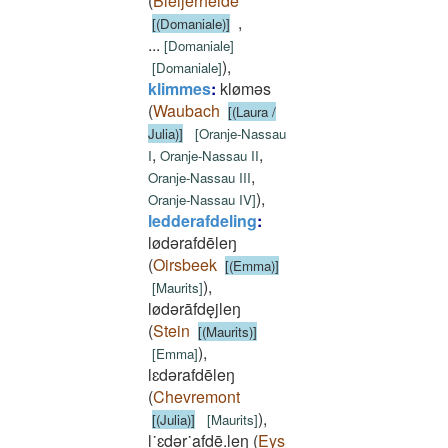
(
Bleijerheide
,
[(Domaniale)]
...
[
Domaniale
]
)
,
[
Domaniale
]
klimmes
:
klømǝs
(
Waubach
[(Laura /
Julia)]
[
Oranje-Nassau
,
,
I
Oranje-Nassau II
,
Oranje-Nassau III
)
,
Oranje-Nassau IV
]
ledderafdeling
:
lødǝrafdēleŋ
(
Oirsbeek
[(Emma)]
)
,
[
Maurits
]
lødǝrāfdęjleŋ
(
Stein
[(Maurits)]
)
,
[
Emma
]
lɛdǝrafdēleŋ
(
Chevremont
)
,
[(Julia)]
[
Maurits
]
l˙ɛdǝr˙afdē.leŋ
(
Eys