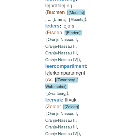
lęjǝrāfdęjleŋ
(
Buchten
[(Maurits)]
,
...
)
,
[
Emma
]
[
Maurits
]
leders
:
lęjǝrs
(
Eisden
[(Eisden)]
,
[
Oranje-Nassau I
,
Oranje-Nassau II
,
Oranje-Nassau III
)
,
Oranje-Nassau IV
]
leercompartiment
:
lɛjǝrkompartǝmęnt
(
As
[(Zwartberg /
Waterschei)]
)
,
[
Zwartberg
]
leervak
:
līrvak
(
Zolder
[(Zolder)]
,
[
Oranje-Nassau I
,
Oranje-Nassau II
,
Oranje-Nassau III
)
,
Oranje-Nassau IV
]