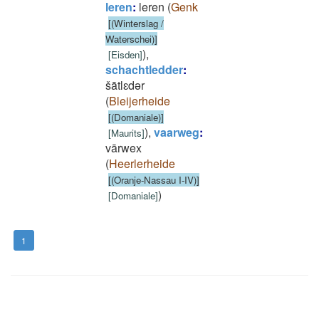
leren
:
leren
(
Genk
[(Winterslag /
Waterschei)]
)
,
[
Eisden
]
schachtledder
:
šātlɛdǝr
(
Bleijerheide
[(Domaniale)]
)
,
vaarweg
:
[
Maurits
]
vārwex
(
Heerlerheide
[(Oranje-Nassau I-IV)]
)
[
Domaniale
]
1