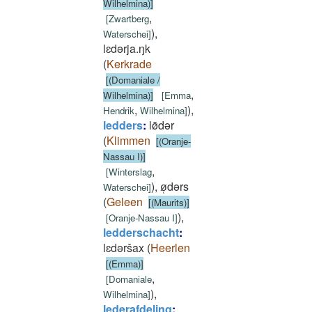
Wilhelmina)]
,
[
Zwartberg
)
,
Waterschei
]
lɛdǝrja.ŋk
(
Kerkrade
[(Domaniale /
,
Wilhelmina)]
[
Emma
,
)
,
Hendrik
Wilhelmina
]
ledders
:
lø̄dǝr
(
Klimmen
[(Oranje-
Nassau I)]
,
[
Winterslag
)
,
ø̜dǝrs
Waterschei
]
(
Geleen
[(Maurits)]
)
,
[
Oranje-Nassau I
]
ledderschacht
:
lɛdǝršax
(
Heerlen
[(Emma)]
,
[
Domaniale
)
,
Wilhelmina
]
lederafdeling
: