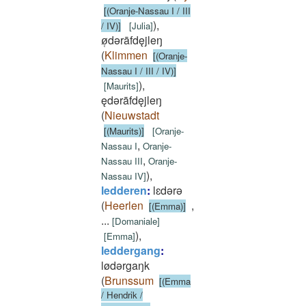
[(Oranje-Nassau I / III
)
,
/ IV)]
[
Julia
]
ø̜dǝrāfdęjleŋ
(
Klimmen
[(Oranje-
Nassau I / III / IV)]
)
,
[
Maurits
]
ędǝrāfdęjleŋ
(
Nieuwstadt
[(Maurits)]
[
Oranje-
,
Nassau I
Oranje-
,
Nassau III
Oranje-
)
,
Nassau IV
]
ledderen
:
lɛdǝrǝ
(
Heerlen
,
[(Emma)]
...
[
Domaniale
]
)
,
[
Emma
]
leddergang
:
lødǝrgaŋk
(
Brunssum
[(Emma
/ Hendrik /