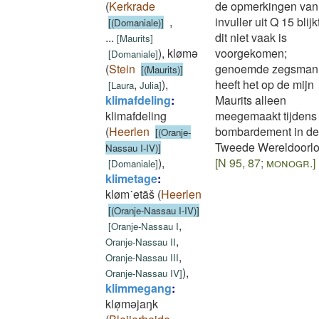
(
Kerkrade
de opmerkingen van
,
invuller uit Q 15 blijk
[(Domaniale)]
...
dit niet vaak is
[
Maurits
]
)
,
klømǝ
voorgekomen;
[
Domaniale
]
(
Stein
genoemde zegsman
[(Maurits)]
,
)
,
heeft het op de mijn
[
Laura
Julia
]
klimafdeling
:
Maurits alleen
klimafdeling
meegemaakt tijdens
(
Heerlen
bombardement in de
[(Oranje-
Tweede Wereldoorlo
Nassau I-IV)]
)
,
[N 95, 87; monogr.]
[
Domaniale
]
klimetage
:
kløm˙etāš
(
Heerlen
[(Oranje-Nassau I-IV)]
,
[
Oranje-Nassau I
,
Oranje-Nassau II
,
Oranje-Nassau III
)
,
Oranje-Nassau IV
]
klimmegang
:
klø̜mǝjaŋk