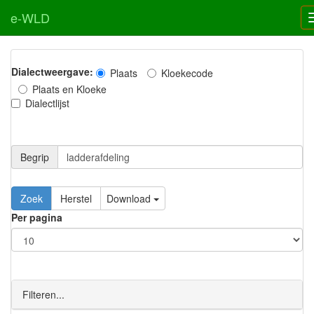
e-WLD
Dialectweergave:
Plaats
Kloekecode
Plaats en Kloeke
Dialectlijst
Begrip
Zoek
Herstel
Download
Per pagina
Filteren...