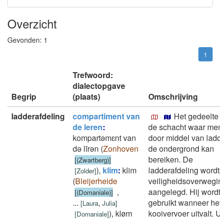
Overzicht
Gevonden:
1
1
Trefwoord:
dialectopgave
Begrip
(plaats)
Omschrijving
ladderafdeling
compartiment van
Het gedeelte
de leren
:
de schacht waar me
kompartǝmɛnt van
door middel van lad
dǝ līrǝn
(
Zonhoven
de ondergrond kan
bereiken. De
[(Zwartberg)]
)
,
klim
:
klim
ladderafdeling wordt 
[
Zolder
]
(
Bleijerheide
veiligheidsoverweg
,
aangelegd. Hij word
[(Domaniale)]
...
,
gebruikt wanneer he
[
Laura
Julia
]
)
,
kløm
kooivervoer uitvalt. U
[
Domaniale
]