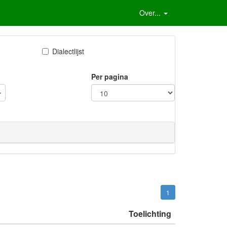
Over...
Dialectlijst
Per pagina
1
Toelichting