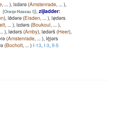
e
,
...
)
,
lɛdǝrǝ
(
Amstenrade
,
...
)
,
)
,
zijladder
:
[
Oranje-Nassau I
]
en
)
,
lø̄dǝrǝ
(
Eisden
,
...
)
,
lø̜dǝrs
elt
,
...
)
,
lɛdǝrs
(
Boukoul
,
...
)
,
...
)
,
lødǝrs
(
Amby
)
,
lødǝrš
(
Heer
)
,
ǝrǝ
(
Amstenrade
,
...
)
,
lē̜i̯ǝrs
rǝ
(
Bocholt
,
...
)
I-13
,
I-3
,
II-5