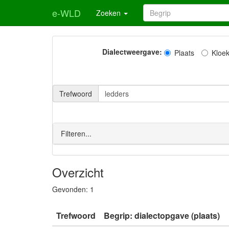
e-WLD
Zoeken
Dialectweergave:
Plaats
Kloe
Trefwoord
Filteren...
Overzicht
Gevonden:
1
Trefwoord
Begrip: dialectopgave (plaats)