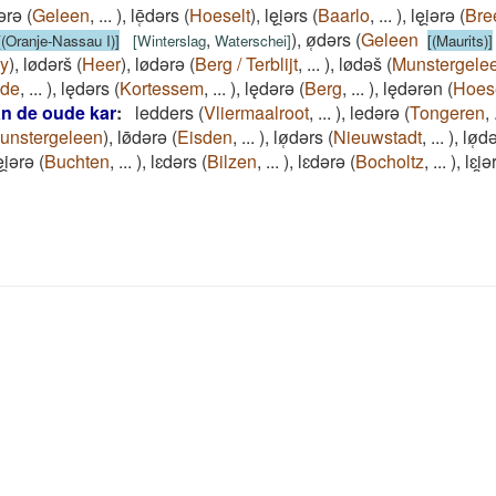
dǝrǝ
(
Geleen
,
...
)
,
lē̜dǝrs
(
Hoeselt
)
,
lęi̯ǝrs
(
Baarlo
,
...
)
,
lęi̯ǝrǝ
(
Bre
,
)
,
ø̜dǝrs
(
Geleen
[(Oranje-Nassau I)]
[
Winterslag
Waterschei
]
[(Maurits)]
y
)
,
lødǝrš
(
Heer
)
,
lødǝrǝ
(
Berg / Terblijt
,
...
)
,
lødǝš
(
Munstergele
ade
,
...
)
,
lędǝrs
(
Kortessem
,
...
)
,
lędǝrǝ
(
Berg
,
...
)
,
lędǝrǝn
(
Hoes
an de oude kar
:
ledders
(
Vliermaalroot
,
...
)
,
ledǝrǝ
(
Tongeren
,
unstergeleen
)
,
lø̄dǝrǝ
(
Eisden
,
...
)
,
lø̜dǝrs
(
Nieuwstadt
,
...
)
,
lø̜d
ęi̯ǝrǝ
(
Buchten
,
...
)
,
lɛdǝrs
(
Bilzen
,
...
)
,
lɛdǝrǝ
(
Bocholtz
,
...
)
,
lɛi̯ǝ