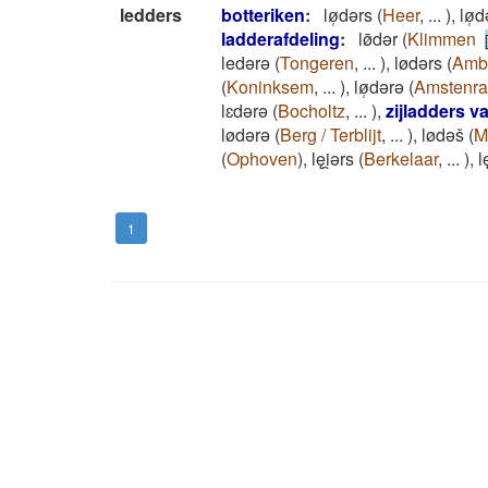
ledders
botteriken
:
lø̜dǝrs
(
Heer
,
...
)
,
lø̜
ladderafdeling
:
lø̄dǝr
(
Klimmen
ledǝrǝ
(
Tongeren
,
...
)
,
lødǝrs
(
Amb
(
Koninksem
,
...
)
,
lø̜dǝrǝ
(
Amstenr
lɛdǝrǝ
(
Bocholtz
,
...
)
,
zijladders v
lødǝrǝ
(
Berg / Terblijt
,
...
)
,
lødǝš
(
M
(
Ophoven
)
,
lęi̯ǝrs
(
Berkelaar
,
...
)
,
l
1