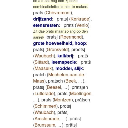
de a staat nog een ?; deze
combinatieletter is niet te maken.
pratš
(
Chèvremont
)
,
drijfzand
:
pratsj
(
Kerkrade
)
,
etensresten
:
prats
(
Venlo
)
,
Zit dae brats maar zolang op den
bratsj
(
Roermond
)
,
aanrèk
grote hoeveelheid, hoop
:
pratsj
(
Gronsveld
)
,
proetsj
(
Waubach
)
,
kalkbrij
:
pratš
(
Sittard
)
,
leemspecie
:
pratš
(
Maaseik
)
,
modder, slijk
:
pratch
(
Mechelen-aan-de-
Maas
)
,
pratsch
(
Beek
,
...
)
,
pratsj
(
Beesel
,
...
)
,
pratsjeh
(
Lutterade
)
,
pratš
(
Moelingen
,
...
)
,
pratṣ
(
Montzen
)
,
prātsch
(
Schimmert
)
,
protsj
(
Waubach
)
,
pràtsj
(
Amstenrade
,
...
)
,
prátsj
(
Brunssum
,
...
)
,
prätsj