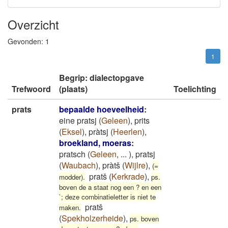
Overzicht
Gevonden:
1
1
Begrip: dialectopgave
Trefwoord
(plaats)
Toelichting
prats
bepaalde hoeveelheid
:
eine pratsj
(
Geleen
)
,
prits
(
Eksel
)
,
pràtsj
(
Heerlen
)
,
broekland, moeras
:
pratsch
(
Geleen
,
...
)
,
pratsj
(
Waubach
)
,
pràtš
(
Wijlre
)
,
(=
pratš
(
Kerkrade
)
,
modder).
ps.
boven de a staat nog een ? en een
`; deze combinatieletter is niet te
pratš
maken.
(
Spekholzerheide
)
,
ps. boven