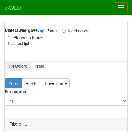
e-WLD
Dialectweergave:
Plaats
Kloekecode
Plaats en Kloeke
Dialectlijst
Trefwoord
Download
Per pagina
Filteren...