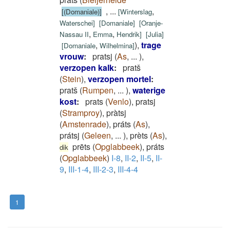
,
...
,
[(Domaniale)]
[
Winterslag
Waterschei
]
[
Domaniale
]
[
Oranje-
,
,
Nassau II
Emma
Hendrik
]
[
Julia
]
,
)
,
trage
[
Domaniale
Wilhelmina
]
vrouw
:
pratsj
(
As
,
...
)
,
verzopen kalk
:
pratš
(
Stein
)
,
verzopen mortel
:
pratš
(
Rumpen
,
...
)
,
waterige
kost
:
prats
(
Venlo
)
,
pratsj
(
Stramproy
)
,
pràtsj
(
Amstenrade
)
,
práts
(
As
)
,
prátsj
(
Geleen
,
...
)
,
prèts
(
As
)
,
prēts
(
Opglabbeek
)
,
práts
dik
(
Opglabbeek
)
I-8
,
II-2
,
II-5
,
II-
9
,
III-1-4
,
III-2-3
,
III-4-4
1