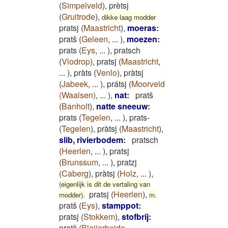
(
Simpelveld
)
,
prètsj
(
Gruitrode
)
,
dikke laag modder
pratsj
(
Maastricht
)
,
moeras
:
pratš
(
Geleen
,
...
)
,
moezen
:
prats
(
Eys
,
...
)
,
pratsch
(
Vlodrop
)
,
pratsj
(
Maastricht
,
...
)
,
pràts
(
Venlo
)
,
pràtsj
(
Jabeek
,
...
)
,
prátsj
(
Moorveld
(Waalsen)
,
...
)
,
nat
:
pratš
(
Banholt
)
,
natte sneeuw
:
prats
(
Tegelen
,
...
)
,
prats-
(
Tegelen
)
,
pràtsj
(
Maastricht
)
,
slib, rivierbodem
:
pratsch
(
Heerlen
,
...
)
,
pratsj
(
Brunssum
,
...
)
,
pratzj
(
Caberg
)
,
pràtsj
(
Holz
,
...
)
,
(eigenlijk is dit de vertaling van
pratsj
(
Heerlen
)
,
modder).
m.
pratš
(
Eys
)
,
stamppot
:
pratsj
(
Stokkem
)
,
stofbrij
:
pratš
(
Bleijerheide