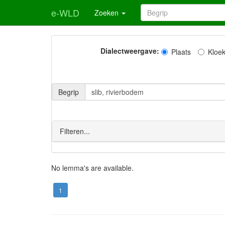
e-WLD
Zoeken
Dialectweergave:
Plaats
Kloe
Begrip
Filteren...
No lemma's are available.
1