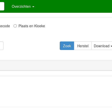
Overzichten
kecode
Plaats en Kloeke
Zoek
Herstel
Download