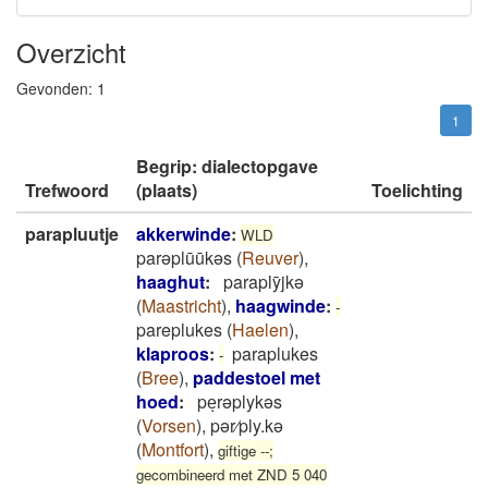
Overzicht
Gevonden:
1
1
Begrip: dialectopgave
Trefwoord
(plaats)
Toelichting
parapluutje
akkerwinde
:
WLD
parəplūūkəs
(
Reuver
)
,
haaghut
:
paraplȳjkǝ
(
Maastricht
)
,
haagwinde
:
-
pareplukes
(
Haelen
)
,
klaproos
:
paraplukes
-
(
Bree
)
,
paddestoel met
hoed
:
peͅrəplykəs
(
Vorsen
)
,
pər⁄ply.kə
(
Montfort
)
,
giftige --;
gecombineerd met ZND 5 040