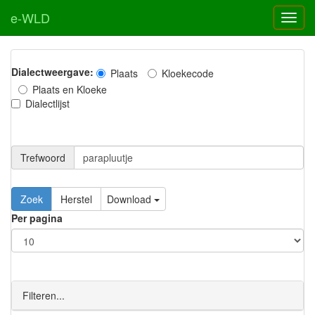
e-WLD
Dialectweergave:
Plaats
Kloekecode
Plaats en Kloeke
Dialectlijst
Trefwoord
Download
Per pagina
Filteren...