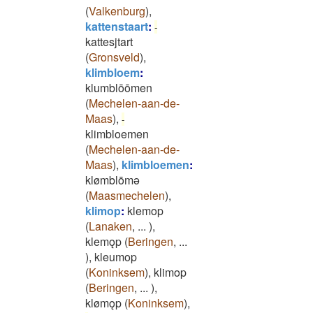
(
Valkenburg
)
,
kattenstaart
:
-
kattesjtart
(
Gronsveld
)
,
klimbloem
:
klumblōōmen
(
Mechelen-aan-de-
Maas
)
,
-
klimbloemen
(
Mechelen-aan-de-
Maas
)
,
klimbloemen
:
klømblōmǝ
(
Maasmechelen
)
,
klimop
:
klemop
(
Lanaken
,
...
)
,
klemǫp
(
Beringen
,
...
)
,
kleumop
(
Koninksem
)
,
klimop
(
Beringen
,
...
)
,
klømǫp
(
Koninksem
)
,