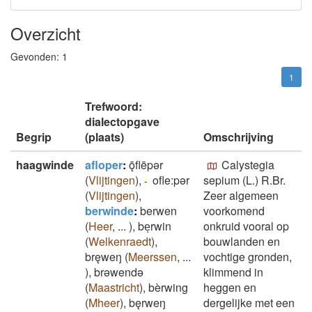
Overzicht
Gevonden:
1
1
Trefwoord:
dialectopgave
Begrip
(plaats)
Omschrijving
haagwinde
afloper
:
ǭflēpǝr
Calystegia
(
Vlijtingen
)
,
ofle:pər
sepium (L.) R.Br.
-
(
Vlijtingen
)
,
Zeer algemeen
berwinde
:
berwen
voorkomend
(
Heer
,
...
)
,
beͅrwin
onkruid vooral op
(
Welkenraedt
)
,
bouwlanden en
bręweŋ
(
Meerssen
,
...
vochtige gronden,
)
,
brǝwendǝ
klimmend in
(
Maastricht
)
,
bèrwing
heggen en
(
Mheer
)
,
bęrweŋ
dergelijke met een