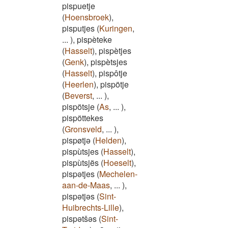
pispuetje
(
Hoensbroek
)
,
pisputjes
(
Kuringen
,
...
)
,
pispèteke
(
Hasselt
)
,
pispètjes
(
Genk
)
,
pispètsjes
(
Hasselt
)
,
pispôtje
(
Heerlen
)
,
pispötje
(
Beverst
,
...
)
,
pispötsje
(
As
,
...
)
,
pispöttekes
(
Gronsveld
,
...
)
,
pispøtjǝ
(
Helden
)
,
pispùtsjes
(
Hasselt
)
,
pispùtsjës
(
Hoeselt
)
,
pispətjes
(
Mechelen-
aan-de-Maas
,
...
)
,
pispətjəs
(
Sint-
Huibrechts-Lille
)
,
pispətšəs
(
Sint-