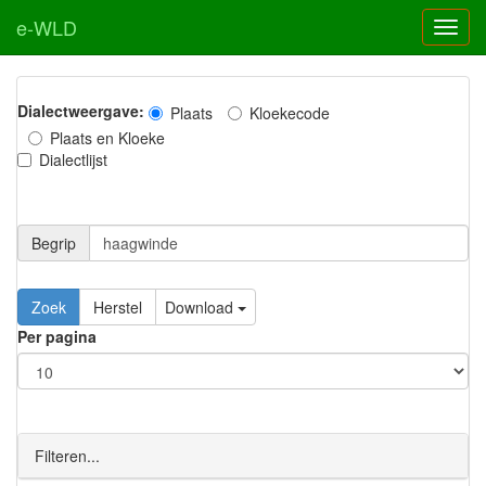
e-WLD
Dialectweergave:
Plaats
Kloekecode
Plaats en Kloeke
Dialectlijst
Begrip
Zoek
Herstel
Download
Per pagina
Filteren...