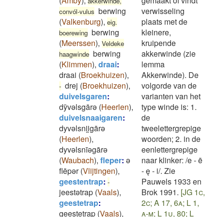
(
Amby
)
,
gemaakt of vindt
akkerwinde,
berwing
verwisseling
convól-vulus
(
Valkenburg
)
,
plaats met de
eig.
berwing
kleinere,
boerewing
(
Meerssen
)
,
kruipende
Veldeke
berwing
akkerwinde (zie
haagwinde
(
Klimmen
)
,
draai
:
lemma
draai
(
Broekhuizen
)
,
Akkerwinde). De
drej
(
Broekhuizen
)
,
volgorde van de
-
duivelsgaren
:
varianten van het
dȳvǝlsgārǝ
(
Heerlen
)
,
type winde is: 1.
duivelsnaaigaren
:
de
dyvǝlsnii̯gārǝ
tweelettergrepige
(
Heerlen
)
,
woorden; 2. in de
dyvǝlsnīǝgārǝ
eenlettergrepige
(
Waubach
)
,
fleper
:
ə
naar klinker: /e - ē
flēpər
(
Vlijtingen
)
,
- ę - i/. Zie
geestentrap
:
Pauwels 1933 en
-
jeestətrap
(
Vaals
)
,
Brok 1991.
[JG 1c,
geestetrap
:
2c; A 17, 6a; L 1,
geestetrap
(
Vaals
)
,
a-m; L 1u, 80; L