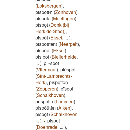
(
Loksbergen
)
,
pispott⁄n
(
Zonhoven
)
,
pispotə
(
Moelingen
)
,
pispoͅt
(
Donk (bij
Herk-de-Stad)
)
,
pispöt
(
Eksel
,
...
)
,
pispöt(ten)
(
Neerpelt
)
,
pispüet
(
Eksel
)
,
pis’pot
(
Bleijerheide
,
...
)
,
pi~spot
(
Vliermaal
)
,
pièspot
(
Sint-Lambrechts-
Herk
)
,
pīspōͅttən
(
Zepperen
)
,
pīspoͅt
(
Schalkhoven
)
,
pospottə
(
Lummen
)
,
pîspōūtèn
(
Alken
)
,
pīspǫt
(
Schalkhoven
,
...
)
,
pispot
-
(
Doenrade
,
...
)
,