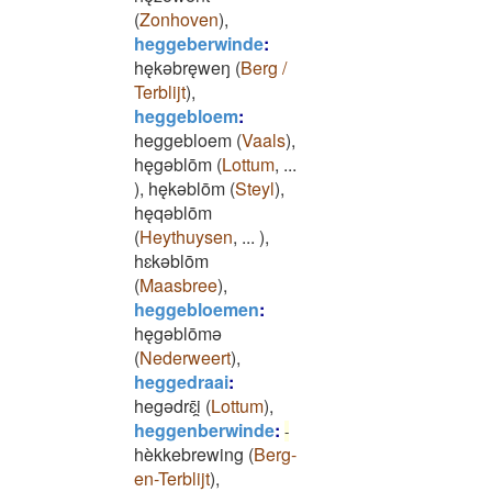
(
Zonhoven
)
,
heggeberwinde
:
hękǝbręweŋ
(
Berg /
Terblijt
)
,
heggebloem
:
heggebloem
(
Vaals
)
,
hęgǝblōm
(
Lottum
,
...
)
,
hękǝblōm
(
Steyl
)
,
hęqǝblōm
(
Heythuysen
,
...
)
,
hɛkǝblōm
(
Maasbree
)
,
heggebloemen
:
hęgǝblōmǝ
(
Nederweert
)
,
heggedraai
:
hegǝdrɛ̄i̯
(
Lottum
)
,
heggenberwinde
:
-
hèkkebrewing
(
Berg-
en-Terblijt
)
,