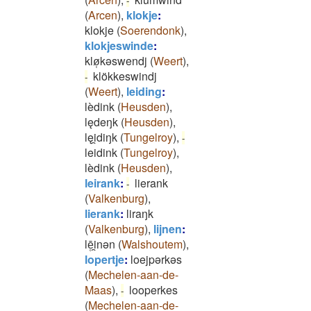
-
(
Arcen
)
,
klokje
:
klokje
(
Soerendonk
)
,
klokjeswinde
:
klø̜kǝswendj
(
Weert
)
,
klökkeswindj
-
(
Weert
)
,
leiding
:
lèdink
(
Heusden
)
,
lędeŋk
(
Heusden
)
,
lęi̯diŋk
(
Tungelroy
)
,
-
leidink
(
Tungelroy
)
,
lèdink
(
Heusden
)
,
leirank
:
lierank
-
(
Valkenburg
)
,
lierank
:
liraŋk
(
Valkenburg
)
,
lijnen
:
lē̜i̯nǝn
(
Walshoutem
)
,
lopertje
:
loejpərkəs
(
Mechelen-aan-de-
Maas
)
,
looperkes
-
(
Mechelen-aan-de-