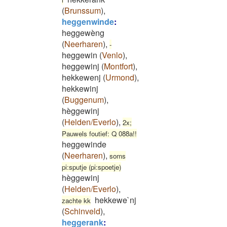
(
Brunssum
)
,
heggenwinde
:
heggewèng
(
Neerharen
)
,
-
heggewin
(
Venlo
)
,
heggewinj
(
Montfort
)
,
hekkewenj
(
Urmond
)
,
hekkewinj
(
Buggenum
)
,
hèggewinj
(
Helden/Everlo
)
,
2x;
Pauwels foutief: Q 088a!!
heggewinde
(
Neerharen
)
,
soms
pi:sputje (pi:spoetje)
hèggewinj
(
Helden/Everlo
)
,
hekkewe`nj
zachte kk
(
Schinveld
)
,
heggerank
: