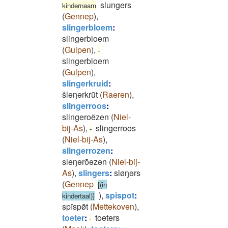
slungers
kindernaam
(
Gennep
)
,
slingerbloem
:
slingerbloem
(
Gulpen
)
,
-
slingerbloem
(
Gulpen
)
,
slingerkruid
:
šleŋǝrkrūt
(
Raeren
)
,
slingerroos
:
slingeroëzen
(
Niel-
bij-As
)
,
slingerroos
-
(
Niel-bij-As
)
,
slingerrozen
:
sleŋǝrōǝzǝn
(
Niel-bij-
As
)
,
slingers
:
sløŋǝrs
(
Gennep
[(in
)
,
spispot
:
kindertaal)]
spīspø̄t
(
Mettekoven
)
,
toeter
:
toeters
-