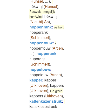
(
Hunsel
,
...
)
,
-
hèkwinj
(
Hunsel
)
,
Pauwels: mogelijk
hèkwinj
hek^wind
(
Niel-bij-As
)
,
hoppenrank
:
oe kort
hoeperank
(
Schimmert
)
,
hoppentouw
:
-
hoppentouw
(
Arcen
,
...
)
,
hopperank
:
hupǝraŋk
(
Schimmert
)
,
hoppetouw
:
hoppetouw
(
Arcen
)
,
kapper
:
kapper
(
Uikhoven
)
,
kappers
(
Uikhoven
)
,
De grote.
kappers
(
Uikhoven
)
,
kattenkazenstruik
:
-
kattekiezestroek