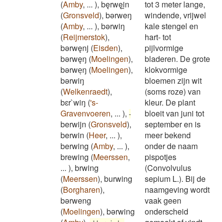
(
Amby
,
...
)
,
bęrwęi̯n
tot 3 meter lange,
(
Gronsveld
)
,
bǝrweŋ
windende, vrijwel
(
Amby
,
...
)
,
bǝrwiŋ
kale stengel en
(
Reijmerstok
)
,
hart- tot
bǝrwęnj
(
Eisden
)
,
pijlvormige
bǝrwęŋ
(
Moelingen
)
,
bladeren. De grote
bərweͅŋ
(
Moelingen
)
,
klokvormige
bərwiŋ
bloemen zijn wit
(
Welkenraedt
)
,
(soms roze) van
bɛr`wiŋ
(
's-
kleur. De plant
Gravenvoeren
,
...
)
,
bloeit van juni tot
-
berwijn
(
Gronsveld
)
,
september en is
berwin
(
Heer
,
...
)
,
meer bekend
berwing
(
Amby
,
...
)
,
onder de naam
brewing
(
Meerssen
,
pispotjes
...
)
,
brwing
(Convolvulus
(
Meerssen
)
,
burwing
sepium L.). Bij de
(
Borgharen
)
,
naamgeving wordt
bərweng
vaak geen
(
Moelingen
)
,
bərwing
onderscheid