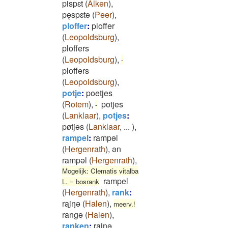
pispɛt
(
Alken
)
,
pęspɛtǝ
(
Peer
)
,
ploffer
:
ploffer
(
Leopoldsburg
)
,
ploffers
(
Leopoldsburg
)
,
-
ploffers
(
Leopoldsburg
)
,
potje
:
poetjes
(
Rotem
)
,
potjes
-
(
Lanklaar
)
,
potjes
:
pøtjǝs
(
Lanklaar
,
...
)
,
rampel
:
rampǝl
(
Hergenrath
)
,
ən
rampəl
(
Hergenrath
)
,
Mogelijk: Clematis vitalba
rampel
L. = bosrank
(
Hergenrath
)
,
rank
:
rai̯ŋə
(
Halen
)
,
meerv.!
rangə
(
Halen
)
,
ranken
:
rai̯ŋǝ