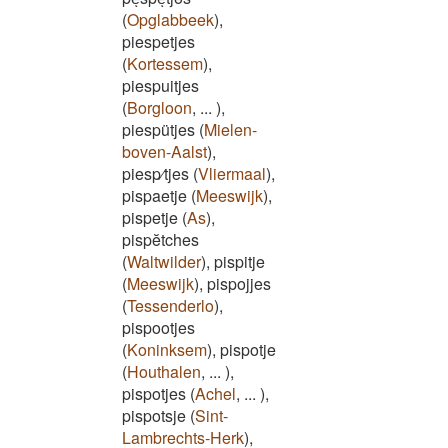
(
Opglabbeek
)
,
piespetjes
(
Kortessem
)
,
piespuitjes
(
Borgloon
,
...
)
,
piespütjes
(
Mielen-
boven-Aalst
)
,
piesp⁄tjes
(
Vliermaal
)
,
pispaetje
(
Meeswijk
)
,
pispetje
(
As
)
,
pispĕtches
(
Waltwilder
)
,
pispitje
(
Meeswijk
)
,
pispojjes
(
Tessenderlo
)
,
pispootjes
(
Koninksem
)
,
pispotje
(
Houthalen
,
...
)
,
pispotjes
(
Achel
,
...
)
,
pispotsje
(
Sint-
Lambrechts-Herk
)
,