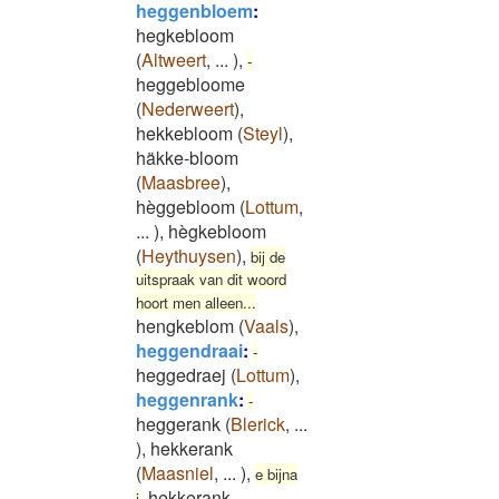
heggenbloem
:
hegkebloom
(
Altweert
,
...
)
,
-
heggebloome
(
Nederweert
)
,
hekkebloom
(
Steyl
)
,
häkke-bloom
(
Maasbree
)
,
hèggebloom
(
Lottum
,
...
)
,
hègkebloom
(
Heythuysen
)
,
bij de
uitspraak van dit woord
hoort men alleen...
hengkeblom
(
Vaals
)
,
heggendraai
:
-
heggedraej
(
Lottum
)
,
heggenrank
:
-
heggerank
(
Blerick
,
...
)
,
hekkerank
(
Maasniel
,
...
)
,
e bijna
hekkerank
i