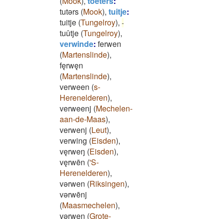
(
Mook
)
,
toeters
:
tutǝrs
(
Mook
)
,
tuitje
:
tuitje
(
Tungelroy
)
,
-
tuûtje
(
Tungelroy
)
,
verwinde
:
ferwen
(
Martenslinde
)
,
fęrwęn
(
Martenslinde
)
,
verween
(
s-
Herenelderen
)
,
verweenj
(
Mechelen-
aan-de-Maas
)
,
verwenj
(
Leut
)
,
verwing
(
Eisden
)
,
vęrweŋ
(
Eisden
)
,
vęrwēn
(
'S-
Herenelderen
)
,
vǝrwen
(
Riksingen
)
,
vǝrwēnj
(
Maasmechelen
)
,
vǝrwęn
(
Grote-