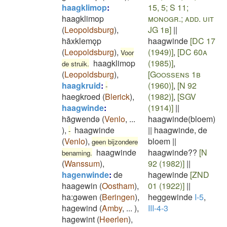
haagklimop
:
15, 5; S 11;
haagklimop
monogr.; add. uit
(
Leopoldsburg
)
,
JG 1b]
||
hāxklemǫp
haagwinde
[DC 17
(
Leopoldsburg
)
,
(1949)]
,
[DC 60a
Voor
haagklimop
(1985)]
,
de struik.
(
Leopoldsburg
)
,
[Goossens 1b
haagkruid
:
(1960)]
,
[N 92
-
haegkroed
(
Blerick
)
,
(1982)]
,
[SGV
haagwinde
:
(1914)]
||
hāgwendǝ
(
Venlo
,
...
haagwinde(bloem)
)
,
haagwinde
||
haagwinde, de
-
(
Venlo
)
,
bloem
||
geen bijzondere
haagwinde
haagwinde??
[N
benaming.
(
Wanssum
)
,
92 (1982)]
||
hagenwinde
:
de
hagewinde
[ZND
haagewin
(
Oostham
)
,
01 (1922)]
||
ha:gəwen
(
Beringen
)
,
heggewinde
I-5
,
hagewind
(
Amby
,
...
)
,
III-4-3
hagewint
(
Heerlen
)
,