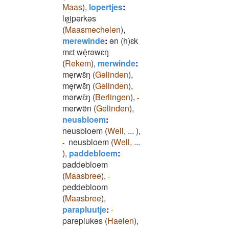
Maas
)
,
lopertjes
:
lø̜i̯pǝrkǝs
(
Maasmechelen
)
,
merewinde
:
ən (h)ɛk
mɛt wēͅrəwɛŋ
(
Rekem
)
,
merwinde
:
meͅrwɛ̄ŋ
(
Gelinden
)
,
męrwɛ̄ŋ
(
Gelinden
)
,
mǝrwɛ̄ŋ
(
Berlingen
)
,
-
merwën
(
Gelinden
)
,
neusbloem
:
neusbloem
(
Well
,
...
)
,
neusbloem
(
Well
,
...
-
)
,
paddebloem
:
paddebloem
(
Maasbree
)
,
-
peddebloom
(
Maasbree
)
,
parapluutje
:
-
pareplukes
(
Haelen
)
,