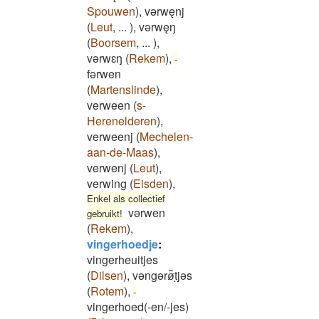
Spouwen
)
,
vǝrwęnj
(
Leut
,
...
)
,
vǝrwęŋ
(
Boorsem
,
...
)
,
vərwɛŋ
(
Rekem
)
,
-
fərwen
(
Martenslinde
)
,
verween
(
s-
Herenelderen
)
,
verweenj
(
Mechelen-
aan-de-Maas
)
,
verwenj
(
Leut
)
,
verwing
(
Eisden
)
,
Enkel als collectief
vərwen
gebruikt!
(
Rekem
)
,
vingerhoedje
:
vingerheuitjes
(
Dilsen
)
,
vəngərø͂ͅtjəs
(
Rotem
)
,
-
vingerhoed(-en/-jes)