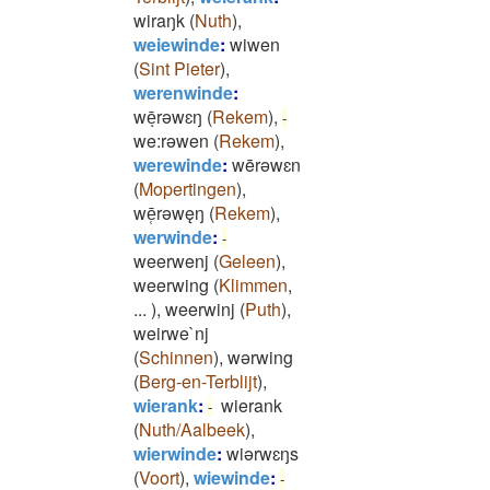
wiraŋk
(
Nuth
)
,
weiewinde
:
wiwen
(
Sint Pieter
)
,
werenwinde
:
wēͅrəwɛŋ
(
Rekem
)
,
-
we:rəwen
(
Rekem
)
,
werewinde
:
wērǝwɛn
(
Mopertingen
)
,
wē̜rǝwęŋ
(
Rekem
)
,
werwinde
:
-
weerwenj
(
Geleen
)
,
weerwing
(
Klimmen
,
...
)
,
weerwinj
(
Puth
)
,
weirwe`nj
(
Schinnen
)
,
wərwing
(
Berg-en-Terblijt
)
,
wierank
:
wierank
-
(
Nuth/Aalbeek
)
,
wierwinde
:
wiǝrwɛŋs
(
Voort
)
,
wiewinde
:
-