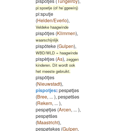
pispotjes
(
Tungelroy
)
,
pi:spoetje (of he`ggewinj)
pi:sputje
(
Helden/Everlo
)
,
Veldeke haagwinde
pispötjes
(
Klimmen
)
,
waarschijnlijk
pispöteke
(
Gulpen
)
,
WBD/WLD = haagwinde
pispètjəs
(
As
)
,
zeggen
kinderen. Dit wordt ook
het meeste gebruikt.
pispötjes
(
Nieuwstadt
)
,
pispotjes
:
pespøtjǝs
(
Bree
,
...
)
,
pespøtšǝs
(
Rekem
,
...
)
,
pespø̜tjǝs
(
Arcen
,
...
)
,
pespø̜tšǝs
(
Maastricht
)
,
pespø̜tǝkǝs
(
Gulpen
,