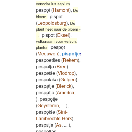
concolvulus sepium
pespoͅt
(
Hamont
)
,
De
pispot
bloem.
(
Leopoldsburg
)
,
De
plant heet naar de bloem -
pispot
(
Eksel
)
,
--.
volksnaam voor versch.
pespoͅt
planten
(
Meeuwen
)
,
pispotje
:
pespoetšəs
(
Rekem
)
,
pespøtjǝ
(
Bree
)
,
pespøtšǝ
(
Vlodrop
)
,
pespøtǝkǝ
(
Gulpen
)
,
pespø̜̄tjǝ
(
Blerick
)
,
pespø̜tjǝ
(
America
,
...
)
,
pespǫtjǝ
(
Geysteren
,
...
)
,
pespǫtšǝ
(
Sint-
Lambrechts-Herk
)
,
pespɛtjǝ
(
As
,
...
)
,
peͅspeͅtjəs