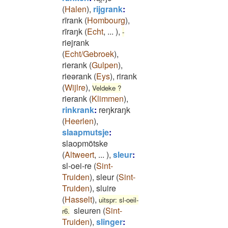
(
Halen
)
,
rijgrank
:
rīrank
(
Hombourg
)
,
rīraŋk
(
Echt
,
...
)
,
-
riejrank
(
Echt/Gebroek
)
,
rierank
(
Gulpen
)
,
rieərank
(
Eys
)
,
rirank
(
Wijlre
)
,
Veldeke ?
rierank
(
Klimmen
)
,
rinkrank
:
reŋkraŋk
(
Heerlen
)
,
slaapmutsje
:
slaopmötske
(
Altweert
,
...
)
,
sleur
:
sl-oei-re
(
Sint-
Truiden
)
,
sleur
(
Sint-
Truiden
)
,
sluire
(
Hasselt
)
,
uitspr: sl-oeil-
sleuren
(
Sint-
r6.
Truiden
)
,
slinger
: