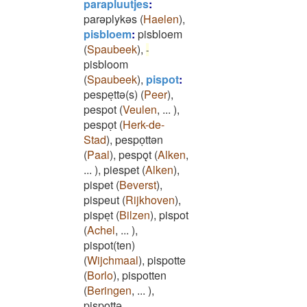
parapluutjes
:
parǝplykǝs
(
Haelen
)
,
pisbloem
:
pisbloem
(
Spaubeek
)
,
-
pisbloom
(
Spaubeek
)
,
pispot
:
pespeͅttə(s)
(
Peer
)
,
pespot
(
Veulen
,
...
)
,
pespoͅt
(
Herk-de-
Stad
)
,
pespoͅttən
(
Paal
)
,
pespǫt
(
Alken
,
...
)
,
piespet
(
Alken
)
,
pispet
(
Beverst
)
,
pispeut
(
Rijkhoven
)
,
pispeͅt
(
Bilzen
)
,
pispot
(
Achel
,
...
)
,
pispot(ten)
(
Wijchmaal
)
,
pispotte
(
Borlo
)
,
pispotten
(
Beringen
,
...
)
,
pispottə