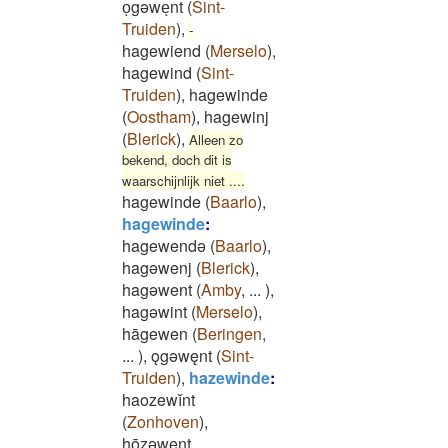
oͅgəweͅnt
(
Sint-
Truiden
)
,
-
hagewiend
(
Merselo
)
,
hagewind
(
Sint-
Truiden
)
,
hagewinde
(
Oostham
)
,
hagewinj
(
Blerick
)
,
Alleen zo
bekend, doch dit is
waarschijnlijk niet ....
hagewinde
(
Baarlo
)
,
hagewinde
:
hagewendǝ
(
Baarlo
)
,
hagǝwenj
(
Blerick
)
,
hagǝwent
(
Amby
,
...
)
,
hagǝwint
(
Merselo
)
,
hāgewen
(
Beringen
,
...
)
,
ǫgǝwęnt
(
Sint-
Truiden
)
,
hazewinde
:
haozewĭnt
(
Zonhoven
)
,
hǭzǝwent