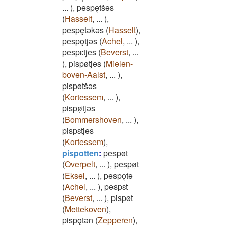
...
)
,
pespętšǝs
(
Hasselt
,
...
)
,
pespętǝkǝs
(
Hasselt
)
,
pespǫtjǝs
(
Achel
,
...
)
,
pespɛtjes
(
Beverst
,
...
)
,
pispøtjǝs
(
Mielen-
boven-Aalst
,
...
)
,
pispøtšǝs
(
Kortessem
,
...
)
,
pispø̜tjǝs
(
Bommershoven
,
...
)
,
pispɛtjes
(
Kortessem
)
,
pispotten
:
pespøt
(
Overpelt
,
...
)
,
pespø̜t
(
Eksel
,
...
)
,
pespǫtǝ
(
Achel
,
...
)
,
pespɛt
(
Beverst
,
...
)
,
pispøt
(
Mettekoven
)
,
pispǫtǝn
(
Zepperen
)
,