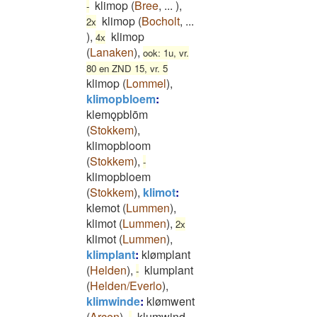
klimop
(
Bree
,
...
)
,
-
klimop
(
Bocholt
,
...
2x
)
,
klimop
4x
(
Lanaken
)
,
ook: 1u, vr.
80 en ZND 15, vr. 5
klimop
(
Lommel
)
,
klimopbloem
:
klemǫpblōm
(
Stokkem
)
,
klimopbloom
(
Stokkem
)
,
-
klimopbloem
(
Stokkem
)
,
klimot
:
klemot
(
Lummen
)
,
klimot
(
Lummen
)
,
2x
klimot
(
Lummen
)
,
klimplant
:
klømplant
(
Helden
)
,
klumplant
-
(
Helden/Everlo
)
,
klimwinde
:
klømwent
(
Arcen
)
,
klumwind