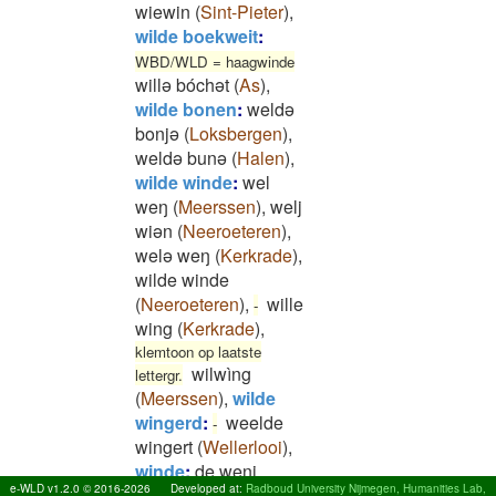
wiewin
(
Sint-Pieter
)
,
wilde boekweit
:
WBD/WLD = haagwinde
willə bóchət
(
As
)
,
wilde bonen
:
weldǝ
bonjǝ
(
Loksbergen
)
,
weldǝ bunǝ
(
Halen
)
,
wilde winde
:
wel
weŋ
(
Meerssen
)
,
welj
wiǝn
(
Neeroeteren
)
,
welǝ weŋ
(
Kerkrade
)
,
wilde winde
(
Neeroeteren
)
,
wille
-
wing
(
Kerkrade
)
,
klemtoon op laatste
wilwìng
lettergr.
(
Meerssen
)
,
wilde
wingerd
:
weelde
-
wingert
(
Wellerlooi
)
,
winde
:
de wenj
e-WLD v1.2.0 © 2016-2026
Developed at:
Radboud University Nijmegen, Humanities Lab,
(
Ophoven
)
,
weentj