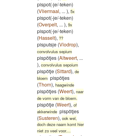
pispot(-je/-teken)
(
Vliermaal
,
...
)
,
5x
pispot(-je/-teken)
(
Overpelt
,
...
)
,
9x
pispot(-je/-teken)
(
Hasselt
)
,
??
pisputsje
(
Vlodrop
)
,
convolvulus sepium
pispötjes
(
Altweert
,
...
)
,
convolvulus sepoium
pispötje
(
Sittard
)
,
de
pispötjes
bloem
(
Thorn
)
,
haagwinde
pispötjes
(
Weert
)
,
naar
de vorm van de bloem.
pispötje
(
Weert
)
,
of
pispötjes
akkerwinde
(
Susteren
)
,
ook wel,
doch deze naam komt hier
niet zo veel voor....