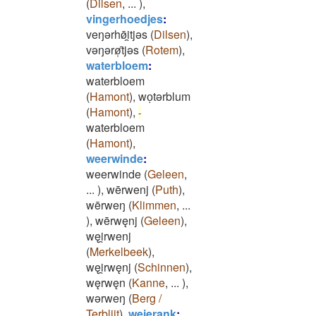
(
Dilsen
,
...
)
,
vingerhoedjes
:
veŋǝrhø̄i̯tjǝs
(
Dilsen
)
,
vǝŋǝrø̜̄tjǝs
(
Rotem
)
,
waterbloem
:
waterbloem
(
Hamont
)
,
woͅtərblum
(
Hamont
)
,
-
waterbloem
(
Hamont
)
,
weerwinde
:
weerwinde
(
Geleen
,
...
)
,
wērwenj
(
Puth
)
,
wērweŋ
(
Klimmen
,
...
)
,
wērwęnj
(
Geleen
)
,
węi̯rwenj
(
Merkelbeek
)
,
węi̯rwęnj
(
Schinnen
)
,
węrwęn
(
Kanne
,
...
)
,
wǝrweŋ
(
Berg /
Terblijt
)
,
weierank
: