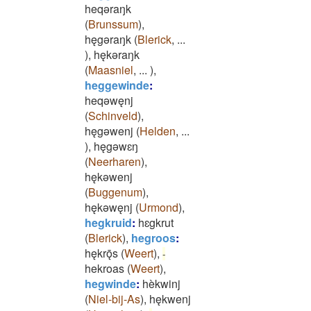
heqǝraŋk
(
Brunssum
)
,
hęgǝraŋk
(
Blerick
,
...
)
,
hękǝraŋk
(
Maasniel
,
...
)
,
heggewinde
:
heqǝwęnj
(
Schinveld
)
,
hęgǝwenj
(
Helden
,
...
)
,
hęgǝwɛŋ
(
Neerharen
)
,
hękǝwenj
(
Buggenum
)
,
hękǝwęnj
(
Urmond
)
,
hegkruid
:
hɛgkrut
(
Blerick
)
,
hegroos
:
hękrǭs
(
Weert
)
,
-
hekroas
(
Weert
)
,
hegwinde
:
hèkwinj
(
Niel-bij-As
)
,
hękwenj