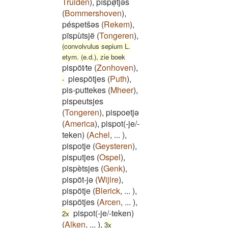
Truiden
)
,
pīspøͅtjəs
(
Bommershoven
)
,
péspetšəs
(
Rekem
)
,
pïspùtsjë
(
Tongeren
)
,
(convolvulus sepium L.
etym. (e.d.), zie boek
pispöt⁄te
(
Zonhoven
)
,
piespötjes
(
Puth
)
,
-
pis-puttekes
(
Mheer
)
,
pispeutsjes
(
Tongeren
)
,
pispoetjə
(
America
)
,
pispot(-je/-
teken)
(
Achel
,
...
)
,
pispotje
(
Geysteren
)
,
pisputjes
(
Ospel
)
,
pispètsjes
(
Genk
)
,
pispöt-jə
(
Wijlre
)
,
pispötje
(
Blerick
,
...
)
,
pispötjes
(
Arcen
,
...
)
,
pispot(-je/-teken)
2x
(
Alken
,
...
)
,
3x