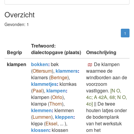
Overzicht
Gevonden:
1
1
Trefwoord:
Begrip
dialectopgave (plaats)
Omschrijving
klampen
bokken
:
bøk
De klampen
(
Ottersum
)
,
klammers
:
waarmee de
klamǝrs
(
Beringe
)
,
windborden aan de
klammetjes
:
klɛmkǝs
voorzoom
(
Paal
)
,
klampen
:
vastliggen.
[N O,
klampen
(
Oirlo
)
,
4c; A 42A, 68; N O,
klampǝ
(
Thorn
)
,
4d]
||
De twee
klemmen
:
klemmen
houten latjes onder
(
Lummen
)
,
kleppen
:
de bodemplank
klępǝ
(
Eksel
,
...
)
,
van het werkstuk
klossen
:
klossen
om het