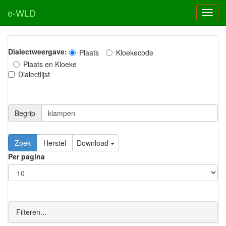
e-WLD
Dialectweergave:
Plaats
Kloekecode
Plaats en Kloeke
Dialectlijst
Begrip
Zoek
Herstel
Download
Per pagina
Filteren...