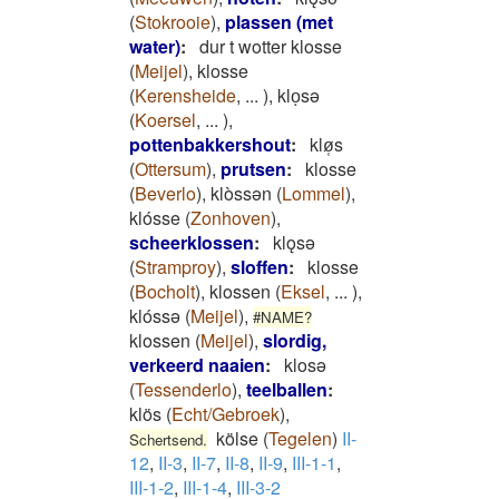
(
Stokrooie
)
,
plassen (met
water)
:
dur t wotter klosse
(
Meijel
)
,
klosse
(
Kerensheide
,
...
)
,
kloͅsə
(
Koersel
,
...
)
,
pottenbakkershout
:
klø̜s
(
Ottersum
)
,
prutsen
:
klosse
(
Beverlo
)
,
klòssən
(
Lommel
)
,
klósse
(
Zonhoven
)
,
scheerklossen
:
klǫsǝ
(
Stramproy
)
,
sloffen
:
klosse
(
Bocholt
)
,
klossen
(
Eksel
,
...
)
,
klóssə
(
Meijel
)
,
#NAME?
klossen
(
Meijel
)
,
slordig,
verkeerd naaien
:
klosǝ
(
Tessenderlo
)
,
teelballen
:
klös
(
Echt/Gebroek
)
,
kölse
(
Tegelen
)
II-
Schertsend.
12
,
II-3
,
II-7
,
II-8
,
II-9
,
III-1-1
,
III-1-2
,
III-1-4
,
III-3-2