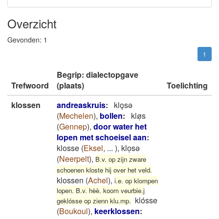
Overzicht
Gevonden:
1
1
Begrip: dialectopgave
Trefwoord
(plaats)
Toelichting
klossen
andreaskruis
:
klǫsǝ
(
Mechelen
)
,
bollen
:
klø̜s
(
Gennep
)
,
door water het
lopen met schoeisel aan
:
klosse
(
Eksel
,
...
)
,
kloͅsə
(
Neerpelt
)
,
B.v. op zijn zware
schoenen kloste hij over het veld.
klossen
(
Achel
)
,
i.e. op klompen
lopen. B.v. hèè. koom veurbie.j
klósse
geklósse op zienn klu.mp.
(
Boukoul
)
,
keerklossen
: