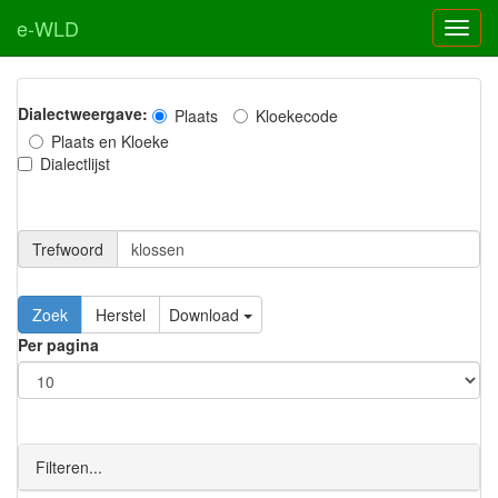
e-WLD
Dialectweergave:
Plaats
Kloekecode
Plaats en Kloeke
Dialectlijst
Trefwoord
Download
Per pagina
Filteren...