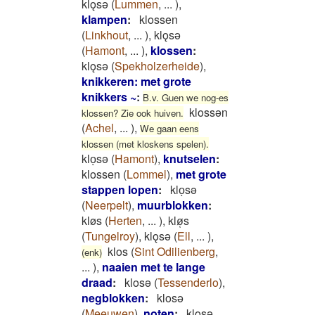
klǫsǝ
(
Lummen
,
...
)
,
klampen
:
klossen
(
Linkhout
,
...
)
,
klǫsǝ
(
Hamont
,
...
)
,
klossen
:
klǫsǝ
(
Spekholzerheide
)
,
knikkeren: met grote
knikkers ~
:
B.v. Guen we nog-es
klossən
klossen? Zie ook huiven.
(
Achel
,
...
)
,
We gaan eens
klossen (met kloskens spelen).
kloͅsə
(
Hamont
)
,
knutselen
:
klossen
(
Lommel
)
,
met grote
stappen lopen
:
kloͅsə
(
Neerpelt
)
,
muurblokken
:
kløs
(
Herten
,
...
)
,
klø̜s
(
Tungelroy
)
,
klǫsǝ
(
Ell
,
...
)
,
klos
(
Sint Odilienberg
,
(enk)
...
)
,
naaien met te lange
draad
:
klosǝ
(
Tessenderlo
)
,
negblokken
:
klosǝ
(
Meeuwen
)
,
noten
:
klǫsǝ