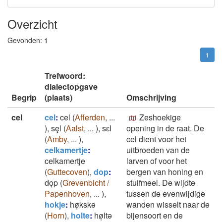
Overzicht
Gevonden:
1
1
Trefwoord:
dialectopgave
Begrip
(plaats)
Omschrijving
cel
cel
:
cel
(
Afferden
,
...
Zeshoekige
)
,
sęl
(
Aalst
,
...
)
,
sɛl
opening in de raat. De
(
Amby
,
...
)
,
cel dient voor het
celkamertje
:
uitbroeden van de
celkamertje
larven of voor het
(
Guttecoven
)
,
dop
:
bergen van honing en
dǫp
(
Grevenbicht /
stuifmeel. De wijdte
Papenhoven
,
...
)
,
tussen de evenwijdige
hokje
:
hø̜kskǝ
wanden wisselt naar de
(
Horn
)
,
holte
:
hø̜ltǝ
bijensoort en de