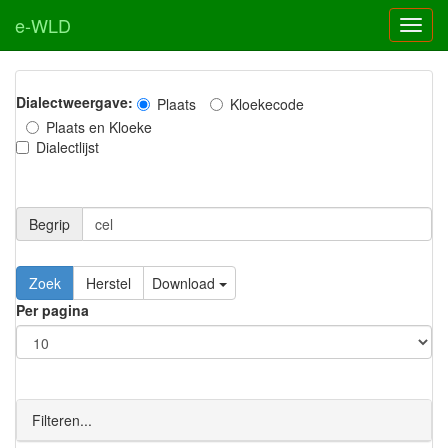
e-WLD
Dialectweergave:
Plaats
Kloekecode
Plaats en Kloeke
Dialectlijst
Begrip
Zoek
Herstel
Download
Per pagina
Filteren...