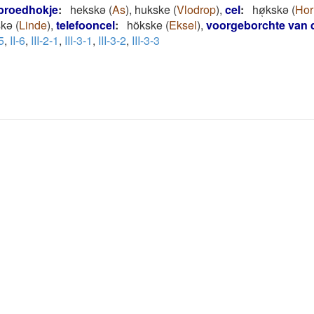
broedhokje
:
hekskə
(
As
)
,
hukske
(
Vlodrop
)
,
cel
:
hø̜kskǝ
(
Hor
skǝ
(
Linde
)
,
telefooncel
:
hökske
(
Eksel
)
,
voorgeborchte van d
5
,
II-6
,
III-2-1
,
III-3-1
,
III-3-2
,
III-3-3