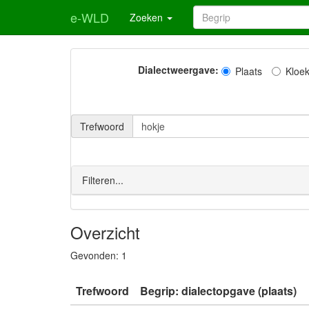
e-WLD
Zoeken
Dialectweergave:
Plaats
Kloe
Trefwoord
Filteren...
Overzicht
Gevonden:
1
Trefwoord
Begrip: dialectopgave (plaats)