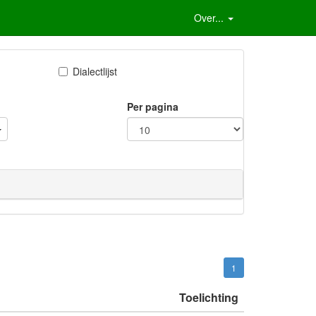
Over...
Dialectlijst
Per pagina
1
Toelichting