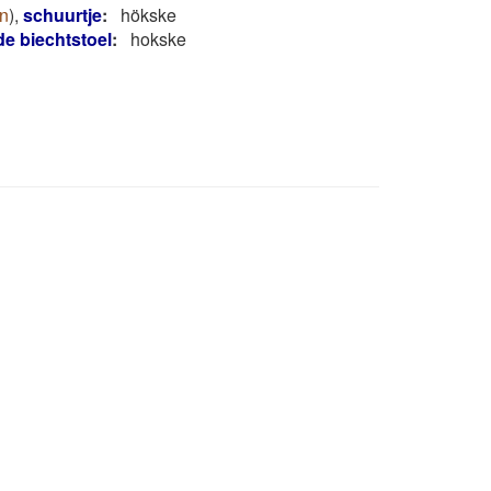
n
)
,
schuurtje
:
hökske
e biechtstoel
:
hokske