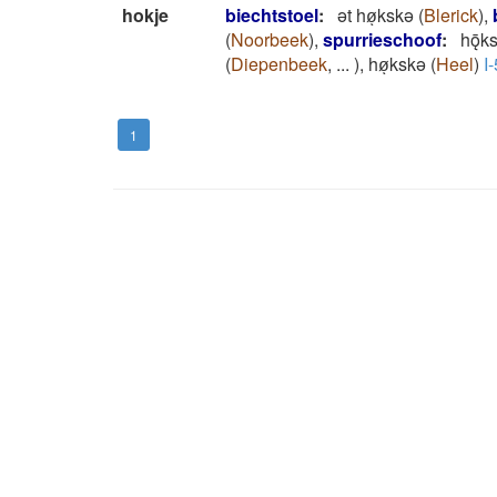
hokje
biechtstoel
:
ət høͅkskə
(
Blerick
)
,
(
Noorbeek
)
,
spurrieschoof
:
hǭk
(
Diepenbeek
,
...
)
,
høͅkskə
(
Heel
)
I-
1