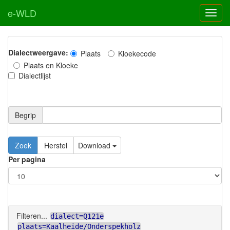
e-WLD
Dialectweergave:
Plaats
Kloekecode
Plaats en Kloeke
Dialectlijst
Begrip
Zoek
Herstel
Download
Per pagina
Filteren...
dialect=Q121e
plaats=Kaalheide/Onderspekholz