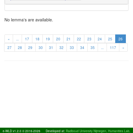
No lemma's are available.
«
...
17
18
19
20
21
22
23
24
25
26
27
28
29
30
31
32
33
34
35
...
117
»
e-WLD v1.2.0 © 2016-2026
Developed at:
Radboud University Nijmegen, Humanities Lab,