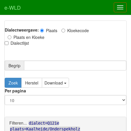
e-WLD
Dialectweergave:
Plaats
Kloekecode
Plaats en Kloeke
Dialectlijst
Begrip
Zoek
Herstel
Download
Per pagina
Filteren...
dialect=Q121e
plaats=Kaalheide/Onderspekholz