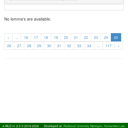
No lemma's are available.
«
...
16
17
18
19
20
21
22
23
24
25
26
27
28
29
30
31
32
33
34
...
117
»
e-WLD v1.2.0 © 2016-2026
Developed at:
Radboud University Nijmegen, Humanities Lab,