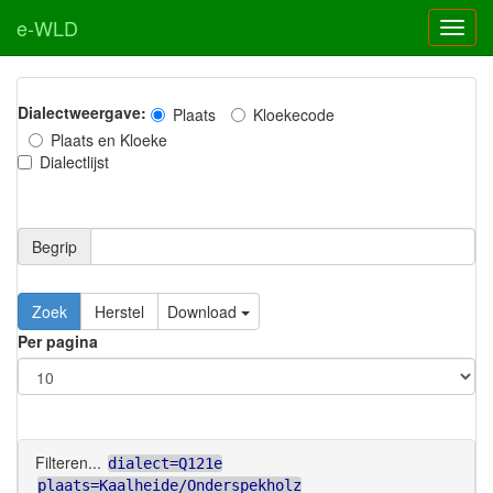
e-WLD
Dialectweergave:
Plaats
Kloekecode
Plaats en Kloeke
Dialectlijst
Begrip
Zoek
Herstel
Download
Per pagina
Filteren...
dialect=Q121e
plaats=Kaalheide/Onderspekholz