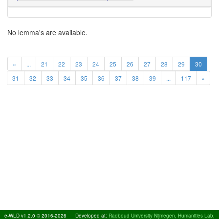
No lemma's are available.
«
...
21
22
23
24
25
26
27
28
29
30
31
32
33
34
35
36
37
38
39
...
117
»
e-WLD v1.2.0 © 2016-2026
Developed at:
Radboud University Nijmegen, Humanities Lab,