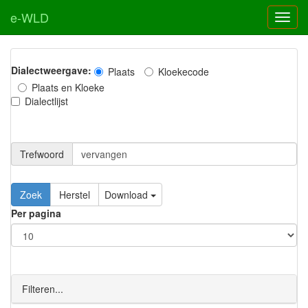
e-WLD
Dialectweergave:
Plaats
Kloekecode
Plaats en Kloeke
Dialectlijst
Trefwoord
Download
Per pagina
Filteren...