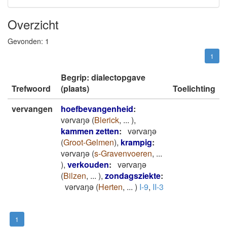
Overzicht
Gevonden:
1
1
Begrip: dialectopgave
Trefwoord
(plaats)
Toelichting
vervangen
hoefbevangenheid
:
vǝrvaŋǝ
(
Blerick
,
...
)
,
kammen zetten
:
vǝrvaŋǝ
(
Groot-Gelmen
)
,
krampig
:
vǝrvaŋǝ
(
s-Gravenvoeren
,
...
)
,
verkouden
:
vǝrvaŋǝ
(
Bilzen
,
...
)
,
zondagsziekte
:
vǝrvaŋǝ
(
Herten
,
...
)
I-9
,
II-3
1