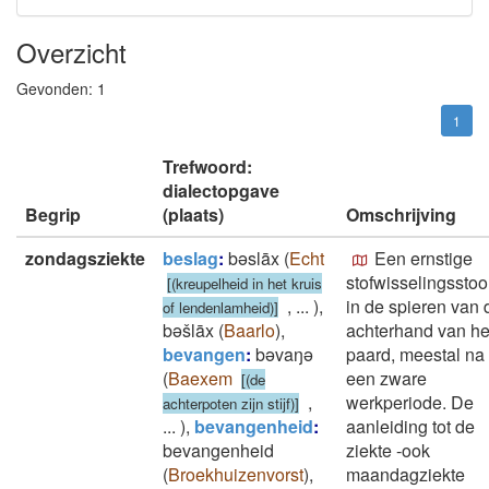
Overzicht
Gevonden:
1
1
Trefwoord:
dialectopgave
Begrip
(plaats)
Omschrijving
zondagsziekte
beslag
:
bǝslāx
(
Echt
Een ernstige
stofwisselingsstoo
[(kreupelheid in het kruis
,
...
)
,
in de spieren van 
of lendenlamheid)]
bǝšlāx
(
Baarlo
)
,
achterhand van he
bevangen
:
bǝvaŋǝ
paard, meestal na
(
Baexem
een zware
[(de
,
werkperiode. De
achterpoten zijn stijf)]
...
)
,
bevangenheid
:
aanleiding tot de
bevangenheid
ziekte -ook
(
Broekhuizenvorst
)
,
maandagziekte