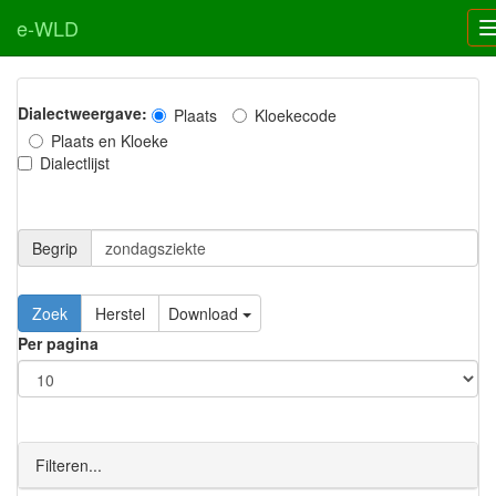
e-WLD
Dialectweergave:
Plaats
Kloekecode
Plaats en Kloeke
Dialectlijst
Begrip
Zoek
Herstel
Download
Per pagina
Filteren...