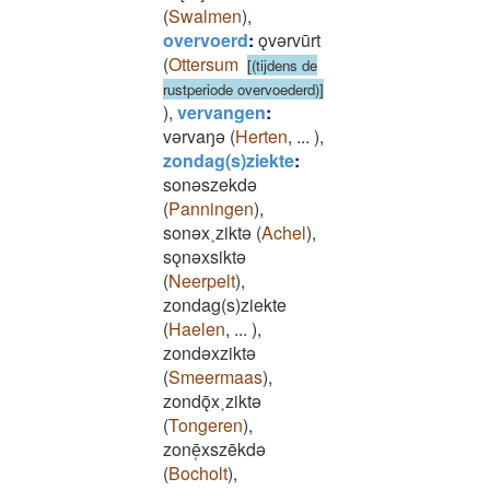
(
Swalmen
)
,
overvoerd
:
ǫvǝrvūrt
(
Ottersum
[(tijdens de
rustperiode overvoederd)]
)
,
vervangen
:
vǝrvaŋǝ
(
Herten
,
...
)
,
zondag(s)ziekte
:
sonǝszekdǝ
(
Panningen
)
,
sonǝx˲ziktǝ
(
Achel
)
,
sǫnǝxsiktǝ
(
Neerpelt
)
,
zondag(s)ziekte
(
Haelen
,
...
)
,
zondǝxziktǝ
(
Smeermaas
)
,
zondǭx˲ziktǝ
(
Tongeren
)
,
zonē̜xszēkdǝ
(
Bocholt
)
,