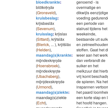
bloedkrankte
:
genoemd - is
blōtkrē̜ŋdǝ
overmatige en
(
Gronsveld
)
,
dikwijls eenzijdige
kruisbeslag
:
voeding gedurend
krȳsbǝslāx
een periode van
(
Sevenum
)
,
stalrust tijdens het
kruisslag
:
krȳslax
weekeinde,
(
Sittard
)
,
krȳtslāx
bestaande uit suik
(
Blerick
,
...
)
,
krȳtšlāx
en zetmeelhoude
(
Helden
)
,
stoffen. Gaat het d
maandag(s)krankte
:
weer aan het werk
mǭndexkręŋdǝ
dan verbrandt de
(
Hoensbroek
)
,
suiker en het
mǭndexkręŋtǝ
melkzuur dat hierb
(
Ubachsberg
)
,
vrij komt beschadi
mǭnjdexskręŋdǝ
de spieren. Na het
(
Urmond
)
,
inspannen vertoon
maandag(s)ziekte
:
het paard loomhei
maandag(s)ziekte
een korte stap en 
(
Echt
)
,
het hoofd hangen.