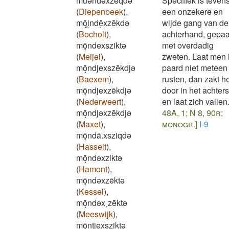
muǝndǝxzeqdǝ
Specifiek is teven
(
Diepenbeek
)
,
een onzekere en
mǭi̯ndē̜xzēkdǝ
wijde gang van de
(
Bocholt
)
,
achterhand, gepa
mǭndexsziktǝ
met overdadig
(
Meijel
)
,
zweten. Laat men 
mǭndjexszēkdjǝ
paard niet meteen
(
Baexem
)
,
rusten, dan zakt h
mǭndjexzēkdjǝ
door in het achters
(
Nederweert
)
,
en laat zich vallen
mǭndjǝxzēkdjǝ
48A, 1; N 8, 90r;
(
Maxet
)
,
monogr.]
I-9
mǭndā.xsziqdǝ
(
Hasselt
)
,
mǭndǝxziktǝ
(
Hamont
)
,
mǭndǝxzēktǝ
(
Kessel
)
,
mǭndǝx˲zēktǝ
(
Meeswijk
)
,
mǭntjexsziktǝ