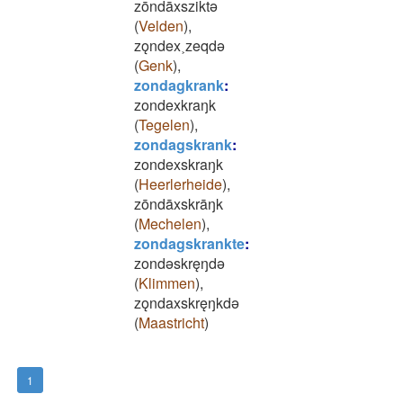
zōndāxsziktǝ
(
Velden
)
,
zǫndex˲zeqdǝ
(
Genk
)
,
zondagkrank
:
zondexkraŋk
(
Tegelen
)
,
zondagskrank
:
zondexskraŋk
(
Heerlerheide
)
,
zōndāxskrāŋk
(
Mechelen
)
,
zondagskrankte
:
zondǝskręŋdǝ
(
Klimmen
)
,
zǫndaxskręŋkdǝ
(
Maastricht
)
1