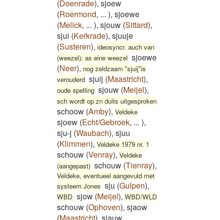
(
Doenrade
)
,
sjoew
(
Roermond
,
...
)
,
sjoewe
(
Melick
,
...
)
,
sjouw
(
Sittard
)
,
sjui
(
Kerkrade
)
,
sjuuje
(
Susteren
)
,
ideosyncr. auch van
sjoewe
(weezel): as eine weezel
(
Neer
)
,
nog zeldzaam "sjuij"is
sjuij
(
Maastricht
)
,
verouderd
sjouw
(
Meijel
)
,
oude spelling
sch wordt op zn duits uitgesproken
schoow
(
Amby
)
,
Veldeke
sjoew
(
Echt/Gebroek
,
...
)
,
sju-j
(
Waubach
)
,
sjuu
(
Klimmen
)
,
Veldeke 1979 nr. 1
schouw
(
Venray
)
,
Veldeke
schouw
(
Tienray
)
,
(aangepast)
Veldeke, eventueel aangevuld met
sju
(
Gulpen
)
,
systeem Jones
sjow
(
Meijel
)
,
WBD
WBD/WLD
schouw
(
Ophoven
)
,
sjaow
(
Maastricht
)
,
sjauw