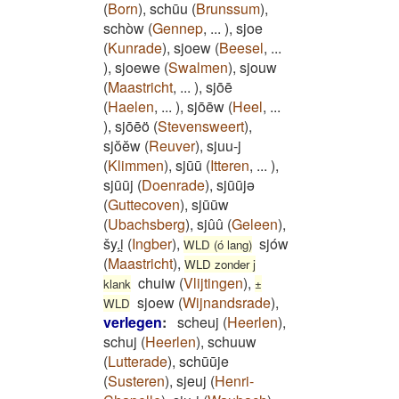
(
Born
)
,
schūu
(
Brunssum
)
,
schòw
(
Gennep
,
...
)
,
sjoe
(
Kunrade
)
,
sjoew
(
Beesel
,
...
)
,
sjoewe
(
Swalmen
)
,
sjouw
(
Maastricht
,
...
)
,
sjōē
(
Haelen
,
...
)
,
sjōēw
(
Heel
,
...
)
,
sjōēö
(
Stevensweert
)
,
sjŏĕw
(
Reuver
)
,
sjuu-j
(
Klimmen
)
,
sjūū
(
Itteren
,
...
)
,
sjūūj
(
Doenrade
)
,
sjūūjə
(
Guttecoven
)
,
sjūūw
(
Ubachsberg
)
,
sjûû
(
Geleen
)
,
šy.i̯
(
Ingber
)
,
sjów
WLD (ó lang)
(
Maastricht
)
,
WLD zonder j
chuiw
(
Vlijtingen
)
,
klank
±
sjoew
(
Wijnandsrade
)
,
WLD
verlegen
:
scheuj
(
Heerlen
)
,
schuj
(
Heerlen
)
,
schuuw
(
Lutterade
)
,
schūūje
(
Susteren
)
,
sjeuj
(
Henri-