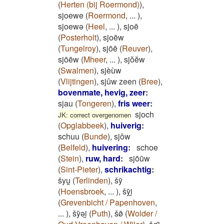
(
Herten (bij Roermond)
)
,
sjoewe
(
Roermond
,
...
)
,
sjoewə
(
Heel
,
...
)
,
sjoē
(
Posterholt
)
,
sjoēw
(
Tungelroy
)
,
sjōē
(
Reuver
)
,
sjōēw
(
Mheer
,
...
)
,
sjŏĕw
(
Swalmen
)
,
sjèùw
(
Vlijtingen
)
,
sjûw zeen
(
Bree
)
,
bovenmate, hevig, zeer
:
sjau
(
Tongeren
)
,
fris weer
:
sjoch
JK: correct overgenomen
(
Opglabbeek
)
,
huiverig
:
schuu
(
Bunde
)
,
sjôw
(
Belfeld
)
,
huivering
:
schoe
(
Stein
)
,
ruw, hard
:
sjōūw
(
Sint-Pieter
)
,
schrikachtig
:
šyu̯
(
Terlinden
)
,
šȳ
(
Hoensbroek
,
...
)
,
šȳi̯
(
Grevenbicht / Papenhoven
,
...
)
,
šȳǝi̯
(
Puth
)
,
šø̄
(
Wolder /