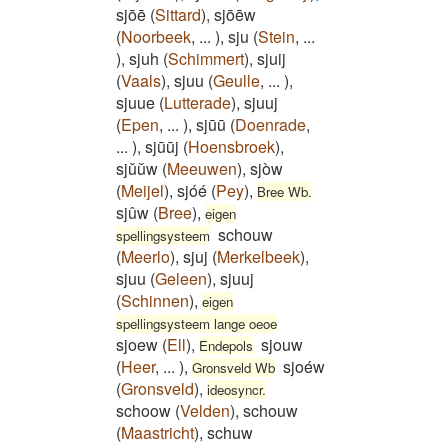
sjōē
(
Sittard
)
,
sjōēw
(
Noorbeek
,
...
)
,
sju
(
Stein
,
...
)
,
sjuh
(
Schimmert
)
,
sjuij
(
Vaals
)
,
sjuu
(
Geulle
,
...
)
,
sjuue
(
Lutterade
)
,
sjuuj
(
Epen
,
...
)
,
sjūū
(
Doenrade
,
...
)
,
sjūūj
(
Hoensbroek
)
,
sjŭŭw
(
Meeuwen
)
,
sjòw
(
Meijel
)
,
sjóé
(
Pey
)
,
Bree Wb.
sjûw
(
Bree
)
,
eigen
schouw
spellingsysteem
(
Meerlo
)
,
sjuj
(
Merkelbeek
)
,
sjuu
(
Geleen
)
,
sjuuj
(
Schinnen
)
,
eigen
spellingsysteem lange oeoe
sjoew
(
Ell
)
,
sjouw
Endepols
(
Heer
,
...
)
,
sjoéw
Gronsveld Wb
(
Gronsveld
)
,
ideosyncr.
schoow
(
Velden
)
,
schouw
(
Maastricht
)
,
schuw