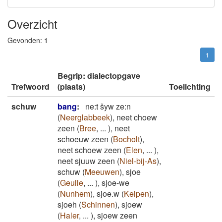
Overzicht
Gevonden:
1
1
Begrip: dialectopgave
Trefwoord
(plaats)
Toelichting
schuw
bang
:
ne:t šyw ze:n
(
Neerglabbeek
)
,
neet choew
zeen
(
Bree
,
...
)
,
neet
schoeuw zeen
(
Bocholt
)
,
neet schoew zeen
(
Elen
,
...
)
,
neet sjuuw zeen
(
Niel-bij-As
)
,
schuw
(
Meeuwen
)
,
sjoe
(
Geulle
,
...
)
,
sjoe-we
(
Nunhem
)
,
sjoe.w
(
Kelpen
)
,
sjoeh
(
Schinnen
)
,
sjoew
(
Haler
,
...
)
,
sjoew zeen