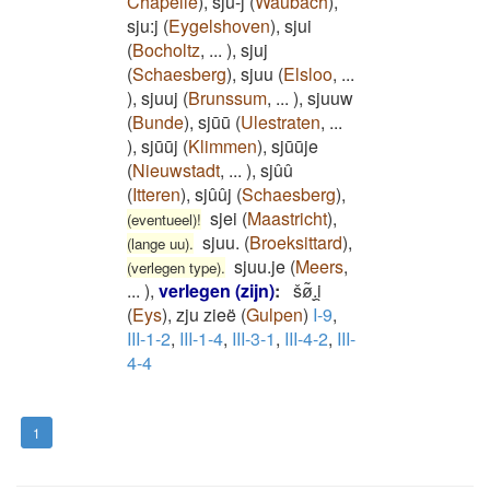
Chapelle
)
,
sju-j
(
Waubach
)
,
sju:j
(
Eygelshoven
)
,
sjui
(
Bocholtz
,
...
)
,
sjuj
(
Schaesberg
)
,
sjuu
(
Elsloo
,
...
)
,
sjuuj
(
Brunssum
,
...
)
,
sjuuw
(
Bunde
)
,
sjūū
(
Ulestraten
,
...
)
,
sjūūj
(
Klimmen
)
,
sjūūje
(
Nieuwstadt
,
...
)
,
sjûû
(
Itteren
)
,
sjûûj
(
Schaesberg
)
,
sjei
(
Maastricht
)
,
(eventueel)!
sjuu.
(
Broeksittard
)
,
(lange uu).
sjuu.je
(
Meers
,
(verlegen type).
...
)
,
verlegen (zijn)
:
šø͂ͅ.i̯
(
Eys
)
,
zju zieë
(
Gulpen
)
I-9
,
III-1-2
,
III-1-4
,
III-3-1
,
III-4-2
,
III-
4-4
1