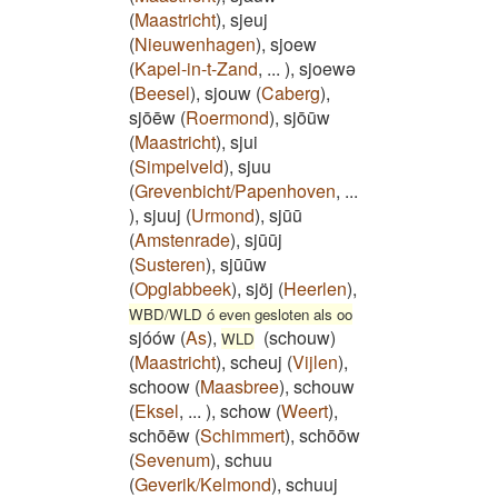
(
Maastricht
)
,
sjeuj
(
Nieuwenhagen
)
,
sjoew
(
Kapel-in-t-Zand
,
...
)
,
sjoewə
(
Beesel
)
,
sjouw
(
Caberg
)
,
sjōēw
(
Roermond
)
,
sjōūw
(
Maastricht
)
,
sjui
(
Simpelveld
)
,
sjuu
(
Grevenbicht/Papenhoven
,
...
)
,
sjuuj
(
Urmond
)
,
sjūū
(
Amstenrade
)
,
sjūūj
(
Susteren
)
,
sjūūw
(
Opglabbeek
)
,
sjöj
(
Heerlen
)
,
WBD/WLD ó even gesloten als oo
sjóów
(
As
)
,
(schouw)
WLD
(
Maastricht
)
,
scheuj
(
Vijlen
)
,
schoow
(
Maasbree
)
,
schouw
(
Eksel
,
...
)
,
schow
(
Weert
)
,
schōēw
(
Schimmert
)
,
schōōw
(
Sevenum
)
,
schuu
(
Geverik/Kelmond
)
,
schuuj