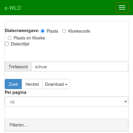
e-WLD
Dialectweergave:
Plaats
Kloekecode
Plaats en Kloeke
Dialectlijst
Trefwoord
Download
Per pagina
Filteren...