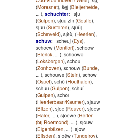
Oud-Vroenhoven / Wiler
)
,
šø̜̄i̯
(
Moresnet
)
,
šø̜i̯
(
Bleijerheide
,
...
)
,
schuchter
:
sju
(
Gulpen
)
,
sjuu zin
(
Geulle
)
,
sjūū
(
Susteren
)
,
sjŭŭj
(
Schinveld
)
,
sjèùj
(
Heerlen
)
,
schuw
:
scheuj
(
Eys
)
,
schoew
(
Montfort
)
,
schoow
(
Blerick
,
...
)
,
schoowə
(
Loksbergen
)
,
schou
(
Zonhoven
)
,
schouw
(
Bunde
,
...
)
,
schouwe
(
Stein
)
,
schow
(
Ospel
)
,
schō
(
Houthalen
)
,
schuu
(
Gulpen
)
,
schuí
(
Gulpen
)
,
schöi
(
Heerlerbaan/Kaumer
)
,
sjauw
(
Bilzen
)
,
sjoe
(
Reuver
)
,
sjoew
(
Haler
,
...
)
,
sjoewe
(
Herten
(bij Roermond)
,
...
)
,
sjouw
(
Eigenbilzen
,
...
)
,
sjow
(
Eijsden
)
,
sjoêw
(
Tungelroy
)
,