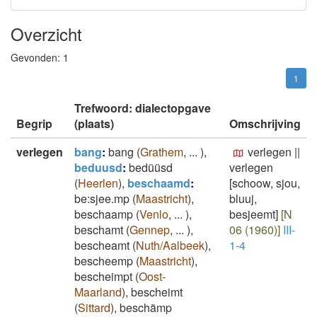
Overzicht
Gevonden:
1
1
Trefwoord: dialectopgave
Begrip
(plaats)
Omschrijving
verlegen
bang
:
bang
(
Grathem
,
...
)
,
verlegen
||
beduusd
:
bedüüsd
verlegen
(
Heerlen
)
,
beschaamd
:
[schoow, sjou,
be:sjee.mp
(
Maastricht
)
,
bluuj,
beschaamp
(
Venlo
,
...
)
,
besjeemt]
[N
beschamt
(
Gennep
,
...
)
,
06 (1960)]
III-
bescheamt
(
Nuth/Aalbeek
)
,
1-4
bescheemp
(
Maastricht
)
,
bescheimpt
(
Oost-
Maarland
)
,
bescheimt
(
Sittard
)
,
beschämp