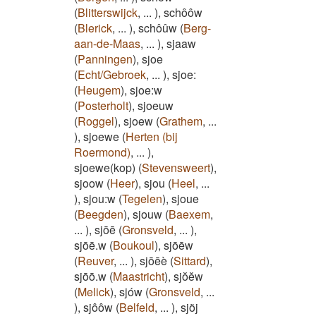
(
Blitterswijck
,
...
)
,
schôôw
(
Blerick
,
...
)
,
schôûw
(
Berg-
aan-de-Maas
,
...
)
,
sjaaw
(
Panningen
)
,
sjoe
(
Echt/Gebroek
,
...
)
,
sjoe:
(
Heugem
)
,
sjoe:w
(
Posterholt
)
,
sjoeuw
(
Roggel
)
,
sjoew
(
Grathem
,
...
)
,
sjoewe
(
Herten (bij
Roermond)
,
...
)
,
sjoewe(kop)
(
Stevensweert
)
,
sjoow
(
Heer
)
,
sjou
(
Heel
,
...
)
,
sjou:w
(
Tegelen
)
,
sjoue
(
Beegden
)
,
sjouw
(
Baexem
,
...
)
,
sjōē
(
Gronsveld
,
...
)
,
sjōē.w
(
Boukoul
)
,
sjōēw
(
Reuver
,
...
)
,
sjōēè
(
Sittard
)
,
sjōō.w
(
Maastricht
)
,
sjŏĕw
(
Melick
)
,
sjów
(
Gronsveld
,
...
)
,
sjôôw
(
Belfeld
,
...
)
,
sjöj