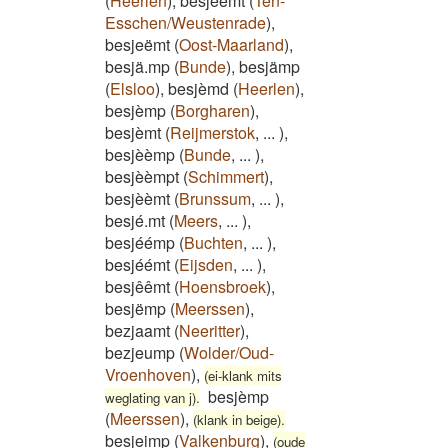
(
Heerlen
)
,
besjeèmt
(
Ten-
Esschen/Weustenrade
)
,
besjeëmt
(
Oost-Maarland
)
,
besjä.mp
(
Bunde
)
,
besjämp
(
Elsloo
)
,
besjèmd
(
Heerlen
)
,
besjèmp
(
Borgharen
)
,
besjèmt
(
Reijmerstok
,
...
)
,
besjèèmp
(
Bunde
,
...
)
,
besjèèmpt
(
Schimmert
)
,
besjèèmt
(
Brunssum
,
...
)
,
besjé.mt
(
Meers
,
...
)
,
besjéémp
(
Buchten
,
...
)
,
besjéémt
(
Eijsden
,
...
)
,
besjêêmt
(
Hoensbroek
)
,
besjëmp
(
Meerssen
)
,
bezjaamt
(
Neeritter
)
,
bezjeump
(
Wolder/Oud-
Vroenhoven
)
,
(ei-klank mits
besjèmp
weglating van j).
(
Meerssen
)
,
(klank in beige).
besjeimp
(
Valkenburg
)
,
(oude