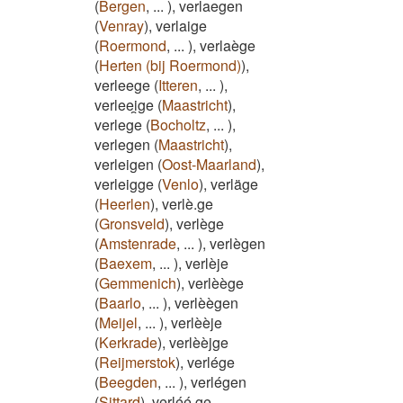
(
Bergen
,
...
)
,
verlaegen
(
Venray
)
,
verlaige
(
Roermond
,
...
)
,
verlaège
(
Herten (bij Roermond)
)
,
verleege
(
Itteren
,
...
)
,
verleei̯ge
(
Maastricht
)
,
verlege
(
Bocholtz
,
...
)
,
verlegen
(
Maastricht
)
,
verleigen
(
Oost-Maarland
)
,
verleigge
(
Venlo
)
,
verläge
(
Heerlen
)
,
verlè.ge
(
Gronsveld
)
,
verlège
(
Amstenrade
,
...
)
,
verlègen
(
Baexem
,
...
)
,
verlèje
(
Gemmenich
)
,
verlèège
(
Baarlo
,
...
)
,
verlèègen
(
Meijel
,
...
)
,
verlèèje
(
Kerkrade
)
,
verlèèjge
(
Reijmerstok
)
,
verlége
(
Beegden
,
...
)
,
verlégen
(
Sittard
)
,
verléé.ge