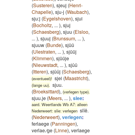
(
Susteren
)
,
sjeuj
(
Henri-
Chapelle
)
,
sju-j
(
Waubach
)
,
sju:j
(
Eygelshoven
)
,
sjui
(
Bocholtz
,
...
)
,
sjuj
(
Schaesberg
)
,
sjuu
(
Elsloo
,
...
)
,
sjuuj
(
Brunssum
,
...
)
,
sjuuw
(
Bunde
)
,
sjūū
(
Ulestraten
,
...
)
,
sjūūj
(
Klimmen
)
,
sjūūje
(
Nieuwstadt
,
...
)
,
sjûû
(
Itteren
)
,
sjûûj
(
Schaesberg
)
,
sjei
(
Maastricht
)
,
(eventueel)!
sjuu.
(lange uu).
(
Broeksittard
)
,
(verlegen type).
sjuu.je
(
Meers
,
...
)
,
slee
:
aard. Weertlands Wb A7: alleen
slîê.
Nederweert: slie: verlegen
(
Nederweert
)
,
verlegen
:
ferlaege
(
Panningen
)
,
verlae.⁄ge
(
Linne
)
,
verlaege