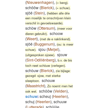
(
Nieuwenhagen
)
,
(= bang).
schōōw
(
Blerick
)
,
(= schuw).
sjōē
(
Stein
)
,
(hebben alle drie
een moeilijk te omschrijven klein
verschil in gevoelswaarde).
schòw
(
Ottersum
)
,
(meer voor
schoow
dieren gebruikt).
(
Weert
)
,
(met de e naklinkend).
sjōē
(
Buggenum
)
,
(ou: is meer
sjou
(
Meijel
)
,
schuw).
sjouw
(uitgesproken sjoew).
(
Sint-Odiliënberg
)
,
b.v. de bis
toch neet schòuw (verlegen).
schòuw
(
Blerick
)
,
zie bijlage:
gezegd: sjow, met sterke
schouw
sleeptoon.
(
Maastricht
)
,
Zo noemt men het
schôôw
(
Velden
)
,
ook wel.
schuw
:
scheuj
(
Heerlen
)
,
schuj
(
Heerlen
)
,
schuuw
(
Lutterade
)
,
schūūje