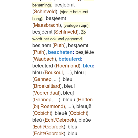
besjèèmt
benaming).
(
Schinveld
)
,
(sjoe-e betekent
besjèemt
bang).
(
Maasbracht
)
,
(verlegen zijn).
besjéémt
(
Schinveld
)
,
Zo
wordt het ook wel genoemd.
besjaem
(
Puth
)
,
besjaemt
(
Puth
)
,
bescheten
:
besjīē.te
(
Waubach
)
,
beteuterd
:
beteuterd
(
Roermond
)
,
bleu
:
bleu
(
Boukoul
,
...
)
,
bleu-j
(
Gennep
,
...
)
,
bleu.
(
Broeksittard
)
,
bleui
(
Voerendaal
)
,
bleuj
(
Gennep
,
...
)
,
bleuu
(
Herten
(bij Roermond)
,
...
)
,
bleuu̯ĕ
(
Obbicht
)
,
bleuè
(
Obbicht
)
,
bleù
(
Echt/Gebroek
)
,
bleùə
(
Echt/Gebroek
)
,
bleû
(
Echt/Gebroek
)
,
blēū