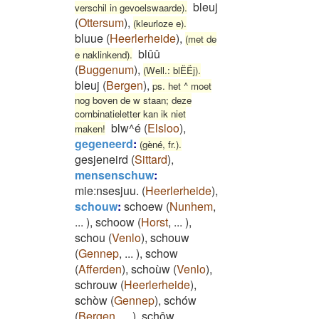
bleuj
verschil in gevoelswaarde).
(
Ottersum
)
,
(kleurloze e).
bluue
(
Heerlerheide
)
,
(met de
blûû
e naklinkend).
(
Buggenum
)
,
(Well.: blËËj).
bleuj
(
Bergen
)
,
ps. het ^ moet
nog boven de w staan; deze
combinatieletter kan ik niet
blw^é
(
Elsloo
)
,
maken!
gegeneerd
:
(gèné, fr.).
gesjeneird
(
Sittard
)
,
mensenschuw
:
mie:nsesjuu.
(
Heerlerheide
)
,
schouw
:
schoew
(
Nunhem
,
...
)
,
schoow
(
Horst
,
...
)
,
schou
(
Venlo
)
,
schouw
(
Gennep
,
...
)
,
schow
(
Afferden
)
,
schoùw
(
Venlo
)
,
schrouw
(
Heerlerheide
)
,
schòw
(
Gennep
)
,
schów
(
Bergen
,
...
)
,
schôw