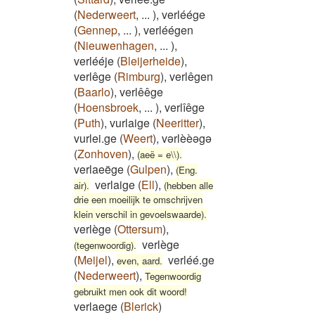
(
Nederweert
,
...
)
,
verléége
(
Gennep
,
...
)
,
verléégen
(
Nieuwenhagen
,
...
)
,
verlééje
(
Bleijerheide
)
,
verlêge
(
Rimburg
)
,
verlêgen
(
Baarlo
)
,
verlêêge
(
Hoensbroek
,
...
)
,
verlîêge
(
Puth
)
,
vurlaige
(
Neeritter
)
,
vurlei.ge
(
Weert
)
,
vərlèèəgə
(
Zonhoven
)
,
(aeë = e\\).
verlaeëge
(
Gulpen
)
,
(Eng.
verlaige
(
Ell
)
,
air).
(hebben alle
drie een moeilijk te omschrijven
klein verschil in gevoelswaarde).
verlège
(
Ottersum
)
,
verlège
(tegenwoordig).
(
Meijel
)
,
verléé.ge
even, aard.
(
Nederweert
)
,
Tegenwoordig
gebruikt men ook dit woord!
verlaege
(
Blerick
)