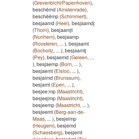
(
Grevenbicht/Papenhoven
)
,
beschêmd
(
Amstenrade
)
,
beschêêmp
(
Schimmert
)
,
besjaamd
(
Heel
)
,
besjaamdj
(
Thorn
)
,
besjaamjt
(
Nunhem
)
,
besjaamp
(
Roosteren
,
...
)
,
besjaamt
(
Bocholtz
,
...
)
,
besjaamtj
(
Pey
)
,
besjaemd
(
Geleen
,
...
)
,
besjaemp
(
Born
,
...
)
,
besjaemt
(
Elsloo
,
...
)
,
besjaimd
(
Brunssum
)
,
besjamt
(
Epen
,
...
)
,
besjee:mp
(
Maastricht
)
,
besjeei̯mp
(
Maastricht
)
,
besjeemp
(
Maastricht
,
...
)
,
besjeemt
(
Berg-aan-de-
Maas
,
...
)
,
besjeimp
(
Heugem
)
,
besjemd
(
Schaesberg
)
,
besjemt