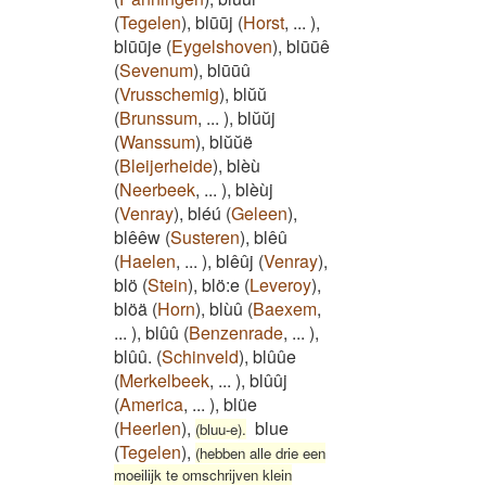
(
Tegelen
)
,
blūūj
(
Horst
,
...
)
,
blūūje
(
Eygelshoven
)
,
blūūê
(
Sevenum
)
,
blūūû
(
Vrusschemig
)
,
blŭŭ
(
Brunssum
,
...
)
,
blŭŭj
(
Wanssum
)
,
blŭŭë
(
Bleijerheide
)
,
blèù
(
Neerbeek
,
...
)
,
blèùj
(
Venray
)
,
bléú
(
Geleen
)
,
blêêw
(
Susteren
)
,
blêû
(
Haelen
,
...
)
,
blêûj
(
Venray
)
,
blö
(
Stein
)
,
blö:e
(
Leveroy
)
,
blöä
(
Horn
)
,
blùû
(
Baexem
,
...
)
,
blûû
(
Benzenrade
,
...
)
,
blûû.
(
Schinveld
)
,
blûûe
(
Merkelbeek
,
...
)
,
blûûj
(
America
,
...
)
,
blüe
(
Heerlen
)
,
blue
(bluu-e).
(
Tegelen
)
,
(hebben alle drie een
moeilijk te omschrijven klein