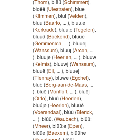
(
Thorn
)
,
blĕŭ
(
Schimmert
)
,
bloëë
(
Ulestraten
)
,
blue
(
Klimmen
)
,
blui
(
Velden
)
,
bluu
(
Baarlo
,
...
)
,
bluu.e
(
Kerkrade
)
,
bluu:e
(
Tegelen
)
,
bluud
(
Boekend
)
,
bluue
(
Gemmenich
,
...
)
,
bluuej
(
Wanssum
)
,
bluuj
(
Arcen
,
...
)
,
bluuje
(
Heerlen
,
...
)
,
bluuw
(
Kelmis
)
,
bluuwj
(
Wanssum
)
,
bluuë
(
Ell
,
...
)
,
bluuəj
(
Tienray
)
,
bluwe
(
Egchel
)
,
bluè
(
Berg-aan-de-Maas
,
...
)
,
bluë
(
Montfort
,
...
)
,
bluëj
(
Oirlo
)
,
bluú
(
Heerlen
)
,
bluúje
(
Heerlen
)
,
bluúé
(
Voerendaal
)
,
blūū
(
Blerick
,
...
)
,
blūū.
(
Waubach
)
,
blūū:
(
Mheer
)
,
blūū:e
(
Epen
)
,
blūūe
(
Baexem
)
,
blūūhe
(
Panningen
)
,
blūūi