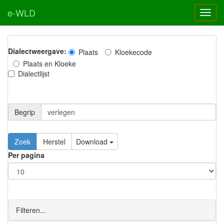
e-WLD
Dialectweergave:
Plaats
Kloekecode
Plaats en Kloeke
Dialectlijst
Begrip
Zoek
Herstel
Download
Per pagina
Filteren...