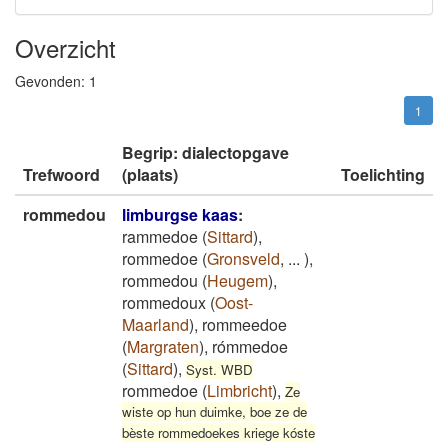
Overzicht
Gevonden:
1
1
Begrip: dialectopgave
Trefwoord
(plaats)
Toelichting
rommedou
limburgse kaas
:
rammedoe
(
Sittard
)
,
rommedoe
(
Gronsveld
,
...
)
,
rommedou
(
Heugem
)
,
rommedoux
(
Oost-
Maarland
)
,
rommeedoe
(
Margraten
)
,
rómmedoe
(
Sittard
)
,
Syst. WBD
rommedoe
(
Limbricht
)
,
Ze
wiste op hun duimke, boe ze de
bèste rommedoekes kriege kóste