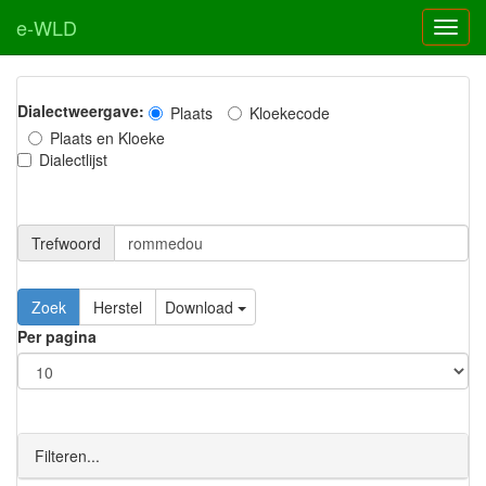
e-WLD
Dialectweergave:
Plaats
Kloekecode
Plaats en Kloeke
Dialectlijst
Trefwoord
Download
Per pagina
Filteren...