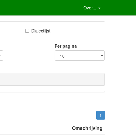
Over...
Dialectlijst
Per pagina
1
Omschrijving