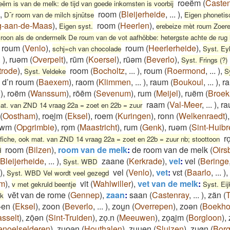
roeëm
(
Casten
eëm is van de melk: de tijd van goede inkomsten is voorbij
,
room
(
Bleijerheide
,
...
)
,
D¯r room van de milch sjnütse
Eigen phonetis
g-aan-de-Maas
)
,
room
(
Heerlen
)
,
Eigen syst.
erebeize mèt roum Zoer
de roon als de ondermelk De roum van de vot aafhöbbe: hetergste achte de rug
roum
(
Venlo
)
,
roum
(
Heerlerheide
)
,
schj=ch van chocolade
Syst. E
.
)
,
ruəm
(
Overpelt
)
,
rūm
(
Koersel
)
,
rūəm
(
Beverlo
)
,
Syst. Frings (?)
trode
)
,
room
(
Bocholtz
,
...
)
,
roum
(
Roermond
,
...
)
,
Syst. Veldeke
S
,
d’n roum
(
Baexem
)
,
raom
(
Klimmen
,
...
)
,
raum
(
Boukoul
,
...
)
,
r
)
,
roëm
(
Wanssum
)
,
rōēm
(
Sevenum
)
,
rum
(
Meijel
)
,
ruëm
(
Broek
raam
(
Val-Meer
,
...
)
,
ra
at. van ZND 14 vraag 22a = zoet en 22b = zuur
(
Oostham
)
,
roei̯m
(
Eksel
)
,
roem
(
Kuringen
)
,
ronn
(
Welkenraedt
)
̄ͅwm
(
Opgrimbie
)
,
roͅm
(
Maastricht
)
,
rum
(
Genk
)
,
ruəm
(
Sint-Huibr
r
fiche, ook mat. van ZND 14 vraag 22a = zoet en 22b = zuur nb; stoottoon
room
(
Bilzen
)
,
room van de melk
:
de room van de melk
(
Oirs
d
Bleijerheide
,
...
)
,
zaane
(
Kerkrade
)
,
vel
:
vel
(
Beringe
Syst. WBD
)
,
vel
(
Venlo
)
,
vet
:
vɛt
(
Baarlo
,
...
)
,
Syst. WBD Vel wordt veel gezegd
um
)
,
vit
(
Wahlwiller
)
,
vet van de melk
:
v met gekruld beentje
Syst. Ei
vĕt van de rome
(
Gennep
)
,
zaan
:
saan
(
Castenray
,
...
)
,
zãn
(
T
lk
-en
(
Eksel
)
,
zoon
(
Beverlo
,
...
)
,
zou̯n
(
Overrepen
)
,
zoǝn
(
Boekho
sselt
)
,
zōͅən
(
Sint-Truiden
)
,
zoͅ.n
(
Meeuwen
)
,
zoͅai̯m
(
Borgloon
)
,
enoelselderen
)
,
zuoͅən
(
Houthalen
)
,
zuu̯ęn
(
Sluizen
)
,
zuøn
(
Borg