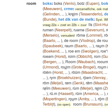
room
boks
:
boks
(
Venlo
)
,
botz
(
Eupen
)
,
bok
(
Meeuwen
)
,
crme
:
verzamelfiche, ook mat
(
Gelinden
,
...
)
,
kręi̯m
(
Tessenderlo
)
,
d
(
Bunde
)
,
het dik van de melk
:
Syst. 
līs
(
Sint-Hui
vraag 22a = zoet en 22b = zuur
rumǝn
(
Neerpelt
)
,
ruǝmǝ
(
Sevenum
)
,
r
(
Merselo
)
,
rōmə
(
Lommel
)
,
ro
verouderd
(
Baarlo
,
...
)
,
de room
(
Vlodrop
)
,
de ro
(
Spaubeek
)
,
raum
(
Baarlo
,
...
)
,
rau̯m
(
(
Boekend
,
...
)
,
roe em
(
Swolgen
)
,
roe
roeəm
(
Horst
)
,
roim
(
Obbicht
)
,
rom
(
Gu
(
Bergen
,
...
)
,
Room
(
Waubach
)
,
rooum
(
Urmond
)
,
rou̯i̯m
(
Grote-Brogel
)
,
rou̯m
rōēm
(
Horst
,
...
)
,
rōūm
(
Maasbracht
,
...
...
)
,
rym
(
Broekhuizen
)
,
rȳǝm
(
Venray
,
röm
(
Meijel
)
,
røm
(
Genk
)
,
rø̄m
(
Maashe
røͅĭm
(
Meeuwen
)
,
rùm
(
Meijel
)
,
ręi̯m
(
Z
...
)
,
rū.m
(
Hasselt
)
,
rūm
(
America
,
...
)
,
(
Mopertingen
)
,
rǫu̯m
(
Amby
,
...
)
,
rǭm
(
Terblijt
)
,
room
(
Brunssum
)
,
(oo open).
(vr