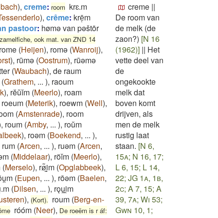
bach
)
,
creme
:
krɛ.m
creme
||
room
Tessenderlo
)
,
crême
:
krē̜m
De room van
n pastoor
:
hømǝ van pǝštōr
de melk (de
zaon?)
[N 16
zamelfiche, ook mat. van ZND 14
rome
(
Heijen
)
,
romǝ
(
Wanroij
)
,
(1962)]
||
Het
rst
)
,
rūmǝ
(
Oostrum
)
,
rūǝmǝ
vette deel van
ter
(
Waubach
)
,
de raum
de
(
Grathem
,
...
)
,
raoum
ongekookte
ck
)
,
rĕŭĭm
(
Meerlo
)
,
roam
melk dat
,
roeum
(
Meterik
)
,
roewm
(
Well
)
,
boven komt
oom
(
Amstenrade
)
,
room
drijven, als
)
,
roum
(
Amby
,
...
)
,
roŭm
men de melk
albeek
)
,
roǝm
(
Boekend
,
...
)
,
rustig laat
,
rum
(
Arcen
,
...
)
,
ruǝm
(
Arcen
,
staan.
[N 6,
ǝm
(
Middelaar
)
,
röĭm
(
Meerlo
)
,
15a; N 16, 17;
m
(
Merselo
)
,
rø͂ͅi̯m
(
Opglabbeek
)
,
L 6, 15; L 14,
ōu̯m
(
Eupen
,
...
)
,
rōǝm
(
Baelen
,
22; JG 1a, 1b,
̯.m
(
Dilsen
,
...
)
,
rǫu̯i̯m
2c; A 7, 15; A
usteren
)
,
roum
(
Berg-en-
39, 7a; Wi 53;
(Kort).
róóm
(
Neer
)
,
Gwn 10, 1;
ôôme
De roeëm is r áf: