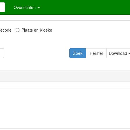
Overzichten
kecode
Plaats en Kloeke
Zoek
Herstel
Download