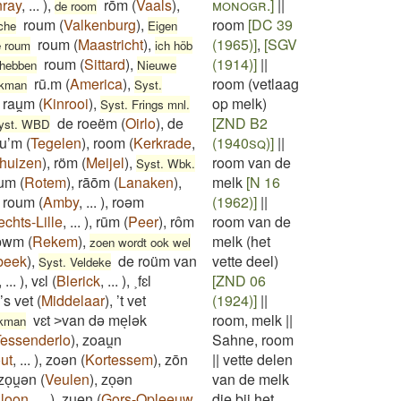
ray
,
...
)
,
rōm
(
Vaals
)
,
monogr.]
||
de room
roum
(
Valkenburg
)
,
room
[DC 39
che
Eigen
roum
(
Maastricht
)
,
(1965)]
,
[SGV
e roum
ich höb
roum
(
Sittard
)
,
(1914)]
||
 hebben
Nieuwe
rū.m
(
America
)
,
room (vetlaag
ykman
Syst.
rau̯m
(
Kinrooi
)
,
op melk)
Syst. Frings mnl.
de roeëm
(
Oirlo
)
,
de
[ZND B2
yst. WBD
au’m
(
Tegelen
)
,
room
(
Kerkrade
,
(1940sq)]
||
huizen
)
,
röm
(
Meijel
)
,
room van de
Syst. Wbk.
um
(
Rotem
)
,
rāōm
(
Lanaken
)
,
melk
[N 16
,
roum
(
Amby
,
...
)
,
roəm
(1962)]
||
echts-Lille
,
...
)
,
rūm
(
Peer
)
,
rôm
room van de
oͅwm
(
Rekem
)
,
melk (het
zoen wordt ook wel
beek
)
,
de roüm van
vette deel)
Syst. Veldeke
,
...
)
,
vɛl
(
Blerick
,
...
)
,
˲fɛl
[ZND 06
’s vet
(
Middelaar
)
,
’t vet
(1924)]
||
vɛt ˃van də meͅlək
room, melk
||
jkman
essenderlo
)
,
zoau̯n
Sahne, room
ut
,
...
)
,
zoən
(
Kortessem
)
,
zōn
||
vette delen
zoͅu̯ən
(
Veulen
)
,
zoͅən
van de melk
loon
,
...
)
,
zuęn
(
Gors-Opleeuw
,
die bij het