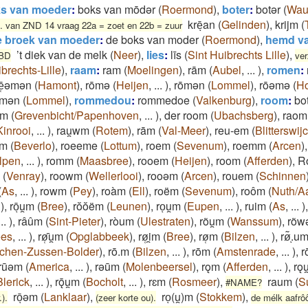
s van moeder
:
boks van mōdǝr
(
Roermond
)
,
boter
:
botǝr
(
Wau
krēͅan
(
Gelinden
)
,
krijm
(
. van ZND 14 vraag 22a = zoet en 22b = zuur
e broek van moeder
:
de boks van moder
(
Roermond
)
,
hemd va
’t diek van de melk
(
Neer
)
,
lies
:
līs
(
Sint Huibrechts Lille
)
,
WBD
ver
brechts-Lille
)
,
raam
:
ram
(
Moelingen
)
,
rām
(
Aubel
,
...
)
,
romen
:
ē̜ǝmǝn
(
Hamont
)
,
rōmǝ
(
Heijen
,
...
)
,
rōmǝn
(
Lommel
)
,
rōǝmǝ
(
Ho
̄mən
(
Lommel
)
,
rommedou
:
rommedoe
(
Valkenburg
)
,
room
:
bot
um
(
Grevenbicht/Papenhoven
,
...
)
,
der room
(
Ubachsberg
)
,
raom
Kinrooi
,
...
)
,
rau̯wm
(
Rotem
)
,
rām
(
Val-Meer
)
,
reu-em
(
Blitterswij
"m
(
Beverlo
)
,
roeeme
(
Lottum
)
,
roem
(
Sevenum
)
,
roemm
(
Arcen
)
lpen
,
...
)
,
romm
(
Maasbree
)
,
rooem
(
Heijen
)
,
room
(
Afferden
)
,
R
(
Venray
)
,
roowm
(
Wellerlooi
)
,
rooəm
(
Arcen
)
,
rouem
(
Schinnen
(
As
,
...
)
,
rowm
(
Pey
)
,
roàm
(
Ell
)
,
roëm
(
Sevenum
)
,
roôm
(
Nuth/A
)
,
rōͅu̯m
(
Bree
)
,
rŏŏëm
(
Leunen
)
,
roͅu̯m
(
Eupen
,
...
)
,
ruim
(
As
,
...
)
...
)
,
râûm
(
Sint-Pieter
)
,
ròum
(
Ulestraten
)
,
rõu̯m
(
Wanssum
)
,
rõw
es
,
...
)
,
rø̜̄u̯m
(
Opglabbeek
)
,
rø̜i̯m
(
Bree
)
,
rø̜m
(
Bilzen
,
...
)
,
rø͂ͅ.u
ichen-Zussen-Bolder
)
,
rō.m
(
Bilzen
,
...
)
,
rōm
(
Amstenrade
,
...
)
,
r
rūǝm
(
America
,
...
)
,
rǝūm
(
Molenbeersel
)
,
rǫm
(
Afferden
,
...
)
,
rǫu
Blerick
,
...
)
,
rǭu̯m
(
Bocholt
,
...
)
,
rɛm
(
Rosmeer
)
,
raum
(
S
#NAME?
rōͅəm
(
Lanklaar
)
,
roͅ(u̯)m
(
Stokkem
)
,
.).
(zeer korte ou).
de mélk aafr