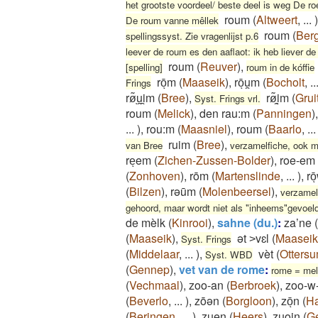
het grootste voordeel/ beste deel is weg De ro
roum
(
Altweert
,
...
)
De roum vanne mêllek
roum
(
Ber
spellingssyst. Zie vragenlijst p.6
leever de roum es den aaflaot: ik heb liever 
roum
(
Reuver
)
,
[spelling]
roum in de kóffie
rōͅm
(
Maaseik
)
,
rōͅu̯m
(
Bocholt
,
..
Frings
rø͂ͅu̯i̯m
(
Bree
)
,
rø͂ͅi̯m
(
Grui
Syst. Frings vrl.
roum
(
Melick
)
,
den rau:m
(
Panningen
)
...
)
,
rou:m
(
Maasniel
)
,
roum
(
Baarlo
,
...
ruim
(
Bree
)
,
van Bree
verzamelfiche, ook m
reͅem
(
Zichen-Zussen-Bolder
)
,
roe-em
(
Zonhoven
)
,
rōm
(
Martenslinde
,
...
)
,
ro
(
Bilzen
)
,
rəūm
(
Molenbeersel
)
,
verzamel
gehoord, maar wordt niet als "inheems"gevoel
de mèlk
(
Kinrooi
)
,
sahne (du.)
:
za’ne
(
(
Maaseik
)
,
ət ˃vɛl
(
Maaseik
Syst. Frings
(
Middelaar
,
...
)
,
vèt
(
Otters
Syst. WBD
(
Gennep
)
,
vet van de rome
:
rome = me
(
Vechmaal
)
,
zoo-an
(
Berbroek
)
,
zoo-w
(
Beverlo
,
...
)
,
zōən
(
Borgloon
)
,
zōͅn
(
Ha
(
Beringen
,
...
)
,
zuen
(
Heers
)
,
zuoi̯n
(
G