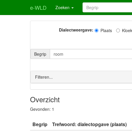
e-WLD
Zoeken
Dialectweergave:
Plaats
Kloe
Begrip
Filteren...
Overzicht
Gevonden:
1
Begrip
Trefwoord: dialectopgave (plaats)