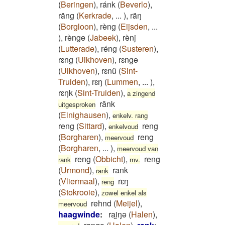
(
Beringen
)
,
ránk
(
Beverlo
)
,
räng
(
Kerkrade
,
...
)
,
räŋ
(
Borgloon
)
,
rèng
(
Eijsden
,
...
)
,
rènge
(
Jabeek
)
,
rènj
(
Lutterade
)
,
réng
(
Susteren
)
,
rɛng
(
Uikhoven
)
,
rɛngə
(
Uikhoven
)
,
rɛnü
(
Sint-
Truiden
)
,
rɛŋ
(
Lummen
,
...
)
,
rɛŋk
(
Sint-Truiden
)
,
a zingend
rānk
uitgesproken
(
Einighausen
)
,
enkelv. rang
reng
(
Sittard
)
,
reng
enkelvoud
(
Borgharen
)
,
reng
meervoud
(
Borgharen
,
...
)
,
meervoud van
reng
(
Obbicht
)
,
reng
rank
mv.
(
Urmond
)
,
rank
rank
(
Vliermaal
)
,
rɛŋ
reng
(
Stokrooie
)
,
zowel enkel als
rehnd
(
Meijel
)
,
meervoud
haagwinde
:
rai̯ŋə
(
Halen
)
,