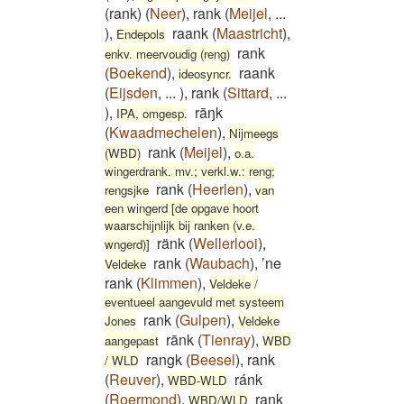
(rank)
(
Neer
)
,
rank
(
Meijel
,
...
)
,
raank
(
Maastricht
)
,
Endepols
rank
enkv. meervoudig (reng)
(
Boekend
)
,
raank
ideosyncr.
(
Eijsden
,
...
)
,
rank
(
Sittard
,
...
)
,
rāŋk
IPA, omgesp.
(
Kwaadmechelen
)
,
Nijmeegs
rank
(
Meijel
)
,
(WBD)
o.a.
wingerdrank. mv.; verkl.w.: reng;
rank
(
Heerlen
)
,
rengsjke
van
een wingerd [de opgave hoort
waarschijnlijk bij ranken (v.e.
ränk
(
Wellerlooi
)
,
wngerd)]
rank
(
Waubach
)
,
’ne
Veldeke
rank
(
Klimmen
)
,
Veldeke /
eventueel aangevuld met systeem
rank
(
Gulpen
)
,
Jones
Veldeke
rānk
(
Tienray
)
,
aangepast
WBD
rangk
(
Beesel
)
,
rank
/ WLD
(
Reuver
)
,
ránk
WBD-WLD
(
Roermond
)
,
rank
WBD/WLD