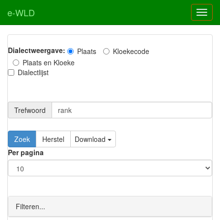
e-WLD
Dialectweergave:
Plaats
Kloekecode
Plaats en Kloeke
Dialectlijst
Trefwoord
Download
Per pagina
Filteren...