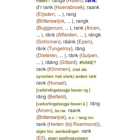
rangə
(
Halen
)
,
rank
:
meerv.!
d’r rank
(
Hoensbroek
)
,
raank
(
Eijsden
,
...
)
,
rang
(
Blitterswijck
,
...
)
,
rangk
(
Buggenum
,
...
)
,
rank
(
Arcen
,
...
)
,
rānk
(
Afferden
,
...
)
,
rángk
(
Schinnen
)
,
ráánk
(
Epen
)
,
rânk
(
Tungelroy
)
,
räng
(
Dieteren
,
...
)
,
ränk
(
Gulpen
,
...
)
,
rääng
(
Sittard
)
,
#NAME?
rank
(
Klimmen
)
,
(niet als
synoniem met slank) anders rank
rank
(
Hunsel
)
,
[verbindingsboogje boven ng ]
räng
(
Belfeld
)
,
räng
[verkortingsboogje boven ä ]
(
Arcen
)
,
raank
bv.nw
(
Blitterswijck
)
,
e.v. / reng mv.
rank
(
Herten (bij Roermond)
)
,
rank
eigen fon. aanduidingen
(
Ell
)
,
eigen spellingsysteem