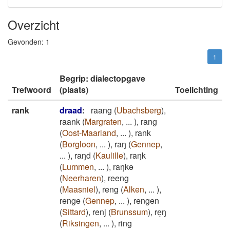
Overzicht
Gevonden:
1
1
Begrip: dialectopgave
Trefwoord
(plaats)
Toelichting
rank
draad
:
raang
(
Ubachsberg
)
,
raank
(
Margraten
,
...
)
,
rang
(
Oost-Maarland
,
...
)
,
rank
(
Borgloon
,
...
)
,
raŋ
(
Gennep
,
...
)
,
raŋd
(
Kaulille
)
,
raŋk
(
Lummen
,
...
)
,
raŋkə
(
Neerharen
)
,
reeng
(
Maasniel
)
,
reng
(
Alken
,
...
)
,
renge
(
Gennep
,
...
)
,
rengen
(
Sittard
)
,
renj
(
Brunssum
)
,
reͅŋ
(
Riksingen
,
...
)
,
ring