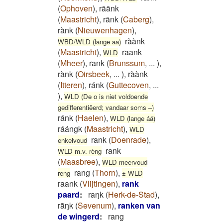
(
Ophoven
)
,
rāānk
(
Maastricht
)
,
rānk
(
Caberg
)
,
rànk
(
Nieuwenhagen
)
,
ràànk
WBD/WLD (lange aa)
(
Maastricht
)
,
raank
WLD
(
Mheer
)
,
rank
(
Brunssum
,
...
)
,
rànk
(
Oirsbeek
,
...
)
,
ràànk
(
Itteren
)
,
ránk
(
Guttecoven
,
...
)
,
WLD (De o is niet voldoende
gedifferentiëerd; vandaar soms –)
ránk
(
Haelen
)
,
WLD (lange áá)
ráángk
(
Maastricht
)
,
WLD
rank
(
Doenrade
)
,
enkelvoud
rank
WLD m.v. rèng
(
Maasbree
)
,
WLD meervoud
rang
(
Thorn
)
,
reng
± WLD
raank
(
Vlijtingen
)
,
rank
paard
:
raŋk
(
Herk-de-Stad
)
,
rāŋk
(
Sevenum
)
,
ranken van
de wingerd
:
rang