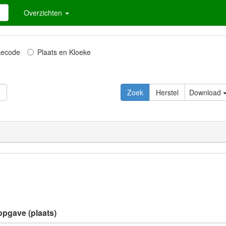
Overzichten
kecode
Plaats en Kloeke
Download
opgave (plaats)