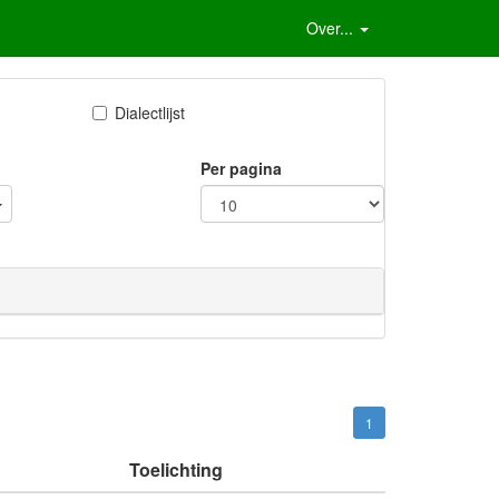
Over...
Dialectlijst
Per pagina
1
Toelichting