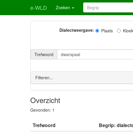
e-WLD
Zoeken
Dialectweergave:
Plaats
Kloe
Trefwoord
Filteren...
Overzicht
Gevonden:
1
Trefwoord
Begrip: dialect