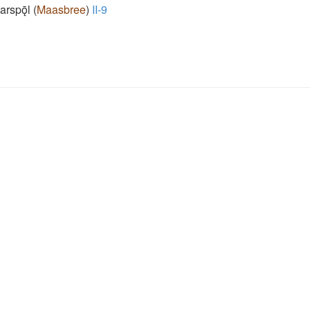
arspǭl
(
Maasbree
)
II-9