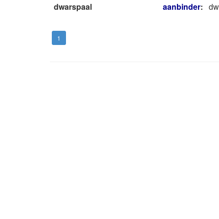
dwarspaal
aanbinder
:
dw
1