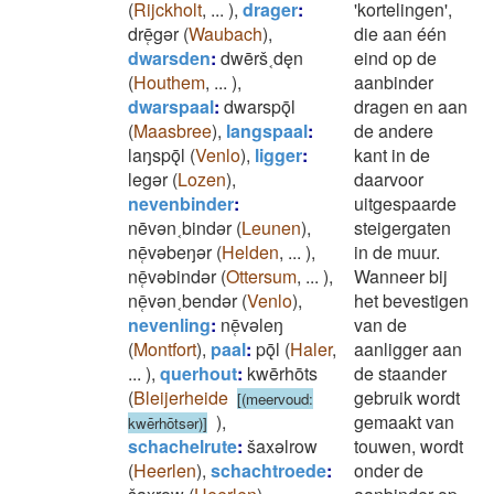
(
Rijckholt
,
...
)
,
drager
:
'kortelingen',
drē̜gǝr
(
Waubach
)
,
die aan één
dwarsden
:
dwērš˱dęn
eind op de
(
Houthem
,
...
)
,
aanbinder
dwarspaal
:
dwarspǭl
dragen en aan
(
Maasbree
)
,
langspaal
:
de andere
laŋspǭl
(
Venlo
)
,
ligger
:
kant in de
legǝr
(
Lozen
)
,
daarvoor
nevenbinder
:
uitgespaarde
nēvǝn˱bindǝr
(
Leunen
)
,
steigergaten
nē̜vǝbeŋǝr
(
Helden
,
...
)
,
in de muur.
nē̜vǝbindǝr
(
Ottersum
,
...
)
,
Wanneer bij
nē̜vǝn˱bendǝr
(
Venlo
)
,
het bevestigen
nevenling
:
nē̜vǝleŋ
van de
(
Montfort
)
,
paal
:
pǭl
(
Haler
,
aanligger aan
...
)
,
querhout
:
kwērhōts
de staander
(
Bleijerheide
gebruik wordt
[(meervoud:
)
,
gemaakt van
kwērhōtsǝr)]
schachelrute
:
šaxǝlrow
touwen, wordt
(
Heerlen
)
,
schachtroede
:
onder de