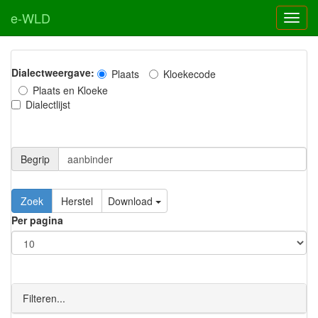
e-WLD
Dialectweergave:
Plaats
Kloekecode
Plaats en Kloeke
Dialectlijst
Begrip
Zoek
Herstel
Download
Per pagina
Filteren...