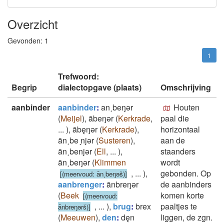
Overzicht
Gevonden:
1
1
Trefwoord:
Begrip
dialectopgave (plaats)
Omschrijving
aanbinder
aanbinder
:
an˱beŋǝr
Houten
(
Meijel
)
,
ābeŋǝr
(
Kerkrade
,
paal die
...
)
,
ābęŋǝr
(
Kerkrade
)
,
horizontaal
ān˱be ̞njǝr
(
Susteren
)
,
aan de
ān˱benjǝr
(
Ell
,
...
)
,
staanders
ān˱beŋǝr
(
Klimmen
wordt
,
...
)
,
gebonden. Op
[(meervoud: ān˱beŋǝš)]
aanbrenger
:
ānbreŋǝr
de aanbinders
(
Beek
komen korte
[(meervoud:
,
...
)
,
brug
:
brex
paaltjes te
ānbreŋǝrš)]
(
Meeuwen
)
,
den
:
dęn
liggen, de zgn.