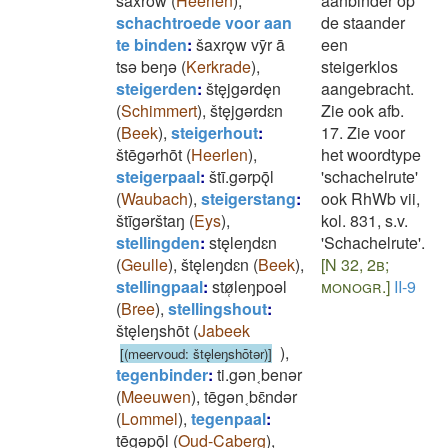
šaxrow
(
Heerlen
)
,
aanbinder op
schachtroede voor aan
de staander
te binden
:
šaxrǫw vȳr ā
een
tsǝ beŋǝ
(
Kerkrade
)
,
steigerklos
steigerden
:
štęjgǝrdęn
aangebracht.
(
Schimmert
)
,
štęjgǝrdɛn
Zie ook afb.
(
Beek
)
,
steigerhout
:
17. Zie voor
štēgǝrhōt
(
Heerlen
)
,
het woordtype
steigerpaal
:
štī.gǝrpǭl
'schachelrute'
(
Waubach
)
,
steigerstang
:
ook RhWb vii,
štīgǝrštaŋ
(
Eys
)
,
kol. 831, s.v.
stellingden
:
stęleŋdɛn
'Schachelrute'.
(
Geulle
)
,
štęleŋdɛn
(
Beek
)
,
[N 32, 2b;
stellingpaal
:
stø̜leŋpoǝl
monogr.]
II-9
(
Bree
)
,
stellingshout
:
štęleŋshōt
(
Jabeek
)
,
[(meervoud: štęleŋshōtǝr)]
tegenbinder
:
ti.gǝn˱benǝr
(
Meeuwen
)
,
tēgǝn˱bɛ̄ndǝr
(
Lommel
)
,
tegenpaal
:
tēgǝpǭl
(
Oud-Caberg
)
,