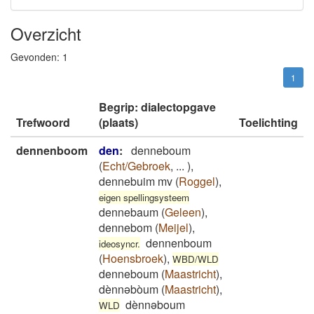
Overzicht
Gevonden:
1
1
Begrip: dialectopgave
Trefwoord
(plaats)
Toelichting
dennenboom
den
:
denneboum
(
Echt/Gebroek
,
...
)
,
dennebuim mv
(
Roggel
)
,
eigen spellingsysteem
dennebaum
(
Geleen
)
,
dennebom
(
Meijel
)
,
dennenboum
ideosyncr.
(
Hoensbroek
)
,
WBD/WLD
denneboum
(
Maastricht
)
,
dènnəbòum
(
Maastricht
)
,
dènnəboum
WLD