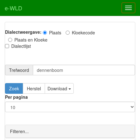
e-WLD
Dialectweergave:
Plaats
Kloekecode
Plaats en Kloeke
Dialectlijst
Trefwoord
Download
Per pagina
Filteren...