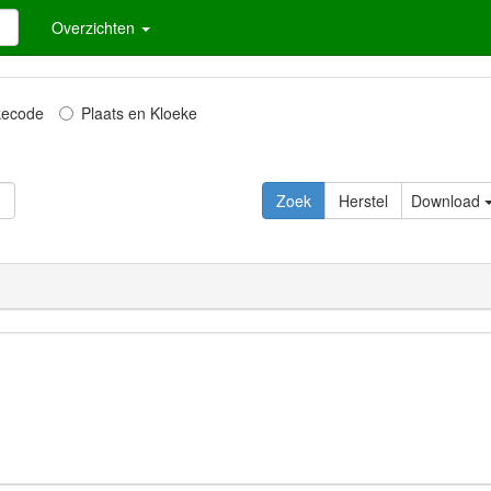
Overzichten
kecode
Plaats en Kloeke
Zoek
Herstel
Download