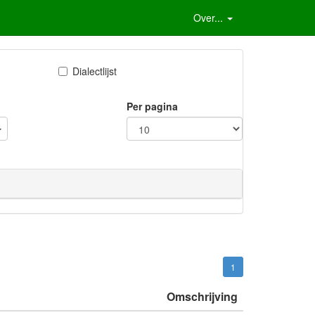
Over...
Dialectlijst
Per pagina
1
Omschrijving