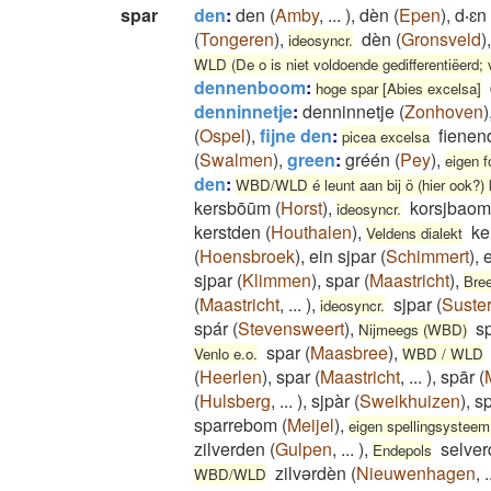
spar
den
:
den
(
Amby
,
...
)
,
dèn
(
Epen
)
,
d‧ɛn 
(
Tongeren
)
,
dèn
(
Gronsveld
)
ideosyncr.
WLD (De o is niet voldoende gedifferentiëerd;
dennenboom
:
hoge spar [Abies excelsa]
denninnetje
:
denninnetje
(
Zonhoven
)
(
Ospel
)
,
fijne den
:
fienen
picea excelsa
(
Swalmen
)
,
green
:
gréén
(
Pey
)
,
eigen f
den
:
WBD/WLD é leunt aan bij ö (hier ook?)
kersbōūm
(
Horst
)
,
korsjbaom
ideosyncr.
kerstden
(
Houthalen
)
,
ke
Veldens dialekt
(
Hoensbroek
)
,
ein sjpar
(
Schimmert
)
,
sjpar
(
Klimmen
)
,
spar
(
Maastricht
)
,
Bre
(
Maastricht
,
...
)
,
sjpar
(
Suste
ideosyncr.
spár
(
Stevensweert
)
,
s
Nijmeegs (WBD)
spar
(
Maasbree
)
,
Venlo e.o.
WBD / WLD
(
Heerlen
)
,
spar
(
Maastricht
,
...
)
,
spār
(
(
Hulsberg
,
...
)
,
sjpàr
(
Sweikhuizen
)
,
s
sparrebom
(
Meijel
)
,
eigen spellingsystee
zilverden
(
Gulpen
,
...
)
,
selve
Endepols
zilvərdèn
(
Nieuwenhagen
,
.
WBD/WLD