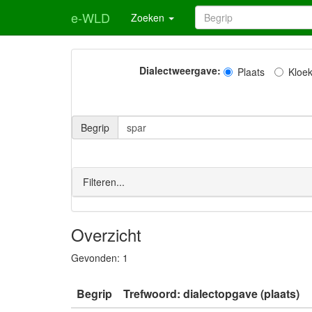
e-WLD
Zoeken
Dialectweergave:
Plaats
Kloe
Begrip
Filteren...
Overzicht
Gevonden:
1
Begrip
Trefwoord: dialectopgave (plaats)