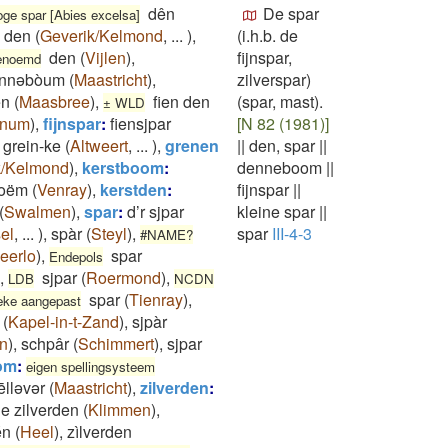
dên
De spar
oge spar [Abies excelsa]
den
(
Geverik/Kelmond
,
...
)
,
(i.h.b. de
den
(
Vijlen
)
,
fijnspar,
genoemd
nnəbòum
(
Maastricht
)
,
zilverspar)
en
(
Maasbree
)
,
fien den
(spar, mast).
± WLD
enum
)
,
fijnspar
:
fiensjpar
[N 82 (1981)]
grein-ke
(
Altweert
,
...
)
,
grenen
||
den, spar
||
k/Kelmond
)
,
kerstboom
:
denneboom
||
boëm
(
Venray
)
,
kerstden
:
fijnspar
||
(
Swalmen
)
,
spar
:
d’r sjpar
kleine spar
||
el
,
...
)
,
spàr
(
Steyl
)
,
spar
III-4-3
#NAME?
eerlo
)
,
spar
Endepols
,
sjpar
(
Roermond
)
,
LDB
NCDN
spar
(
Tienray
)
,
eke aangepast
(
Kapel-in-t-Zand
)
,
sjpàr
n
)
,
schpâr
(
Schimmert
)
,
sjpar
om
:
eigen spellingsysteem
ēlləvər
(
Maastricht
)
,
zilverden
:
e zilverden
(
Klimmen
)
,
én
(
Heel
)
,
zìlverden