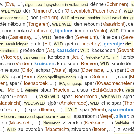
v.
(
Eys
,
...
)
,
dênne
(
Schinnen
)
,
eigen spellingsysteem in volksmond
h
,
dèn
(
Urmond
)
,
dén
(
Grevenbicht/Papenhoven
)
,
WBD/WLD
WLD
dèn
(
Haelen
)
,
 vandaar soms –)
WLD alles wat naalden heeft wordt den 
dênnëbòum
(
Tongeren
)
,
denneboum
(
Maastricht
)
,
dè
WBD/WLD
,
dénninneke
(
Zonhoven
)
,
fijnden
:
fien-dén
(
Venlo
)
,
fīēnd
WLD
dén
(
Castenray
,
...
)
,
fiene dèn
(
Sevenum
)
,
fiène den
(
Sev
WLD
grein
(
Ell
)
,
grein
(
Tungelroy
)
,
greentje
:
on. aanduidingen
WLD
dim.
grééne den
(
As
)
,
kaarsden
:
kaeschden
(
Geveri
 kerstboom
WLD
(
Vlodrop
)
,
kersboom
(
Jeuk
)
,
kers
van kerstmis
Veldeke 1979, nr. 1
rstden
(
Velden
)
,
kruisden
:
kruutsden
(
Reuver
)
,
krûûtsdèn
WLD
enne spar
(
Oirlo
)
,
schpar
(
Vaals
)
,
sjpar
(
Doenrade
,
...
)
,
spar
(
Eks
spar
(
Bree
)
,
sjpar
(
Geleen
,
...
)
,
spar
(
M
e Wb.
eigen spellingsysteem
ren
)
,
spar
(
Hoensbroek
,
...
)
,
spar
(
Kwaadmechelen
)
IPA, omgesp.
par
(
Meijel
)
,
sjpar
(
Haelen
,
...
)
,
spar
(
Echt/Gebroek
)
,
Veldeke
Veld
sjpar
(
Beesel
,
...
)
,
sjpàr
(
Roermond
)
,
sjpar
WBD-WLD
WBD/WLD
Maastricht
)
,
sjpàr
(
Amstenrade
)
,
eine spar
(
Thor
WBD\\WLD
WLD
par
(
Born
,
...
)
,
spàr
(
Itteren
,
...
)
,
spar
(
Weert
)
,
sparrenbo
± WLD
sparrebom
(
Meijel
)
,
zilver
:
z
m = boom / meervoud sparrebuim = bomen
rden
(
Maastricht
,
...
)
,
zilverden
(
Kerkrade
,
...
)
,
d
ideosyncr.
Veldeke
..
)
,
zelləvərdèn
(
Maastricht
)
,
zilverden
(
Itteren
,
...
)
,
zilvərd
WLD