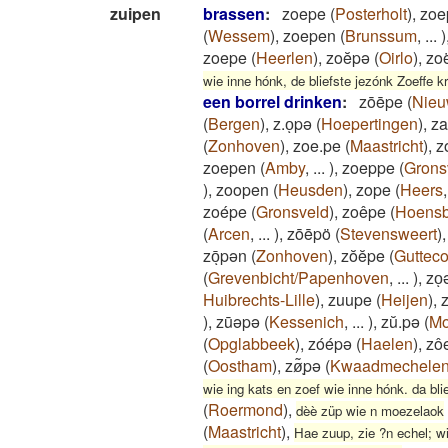
zuipen
brassen
:
zoepe
(
Posterholt
)
,
zoe
(
Wessem
)
,
zoepen
(
Brunssum
,
...
)
zoepe
(
Heerlen
)
,
zoĕpə
(
Oirlo
)
,
zo
wie inne hónk, de bliefste jezónk Zoeffe kr
een borrel drinken
:
zōēpe
(
Nie
(
Bergen
)
,
z.oͅpə
(
Hoepertingen
)
,
z
(
Zonhoven
)
,
zoe.pe
(
Maastricht
)
,
z
zoepen
(
Amby
,
...
)
,
zoeppe
(
Grons
)
,
zoopen
(
Heusden
)
,
zope
(
Heers
zoépe
(
Gronsveld
)
,
zoêpe
(
Hoensb
(
Arcen
,
...
)
,
zōēpö
(
Stevensweert
)
zōͅpən
(
Zonhoven
)
,
zŏĕpe
(
Guttec
(
Grevenbicht/Papenhoven
,
...
)
,
zo
Huibrechts-Lille
)
,
zuupe
(
Heijen
)
,
)
,
zūəpə
(
Kessenich
,
...
)
,
zŭ.pə
(
Mo
(
Opglabbeek
)
,
zóépə
(
Haelen
)
,
zô
(
Oostham
)
,
zø͂ͅpə
(
Kwaadmechele
wie ing kats en zoef wie inne hónk. da bli
(
Roermond
)
,
dèè züp wie n moezelaok
(
Maastricht
)
,
Hae zuup, zie ?n echel; wi