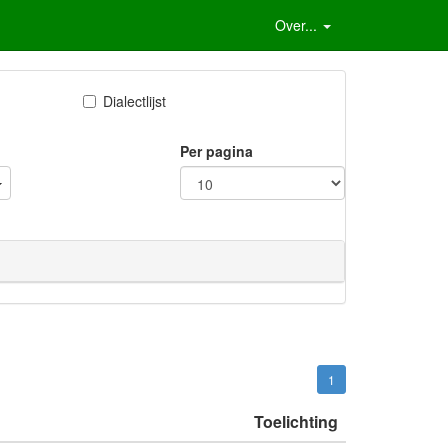
Over...
Dialectlijst
Per pagina
1
Toelichting