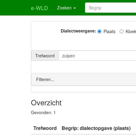
e-WLD
Zoeken
Dialectweergave:
Plaats
Kloe
Trefwoord
Filteren...
Overzicht
Gevonden:
1
Trefwoord
Begrip: dialectopgave (plaats)