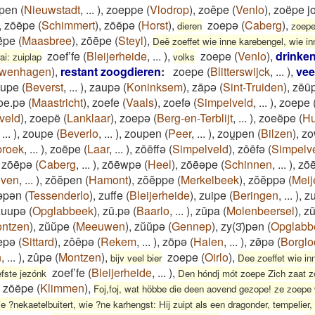
pen
(
Nieuwstadt
,
...
)
,
zoeppe
(
Vlodrop
)
,
zoêpe
(
Venlo
)
,
zoëpe j
,
zōēpe
(
Schimmert
)
,
zōēpə
(
Horst
)
,
zoepə
(
Caberg
)
,
dieren
zoep
ëpe
(
Maasbree
)
,
zōēpe
(
Steyl
)
,
Deë zoeffet wie inne karebengel, wie in
zoef’fe
(
Bleijerheide
,
...
)
,
zoepe
(
Venlo
)
,
drinken
ai: zuiplap
volks
uwenhagen
)
,
restant zoogdieren
:
zoepe
(
Blitterswijck
,
...
)
,
vee
aupe
(
Beverst
,
...
)
,
zaupə
(
Koninksem
)
,
zāpə
(
Sint-Truiden
)
,
zēū
oe.pə
(
Maastricht
)
,
zoefe
(
Vaals
)
,
zoefə
(
Simpelveld
,
...
)
,
zoepe
veld
)
,
zoepë
(
Lanklaar
)
,
zoepə
(
Berg-en-Terblijt
,
...
)
,
zoeëpe
(
H
,
...
)
,
zoupe
(
Beverlo
,
...
)
,
zoupen
(
Peer
,
...
)
,
zou̯pen
(
Bilzen
)
,
zo
roek
,
...
)
,
zoëpe
(
Laar
,
...
)
,
zōēffə
(
Simpelveld
)
,
zōēfə
(
Simpelv
,
zōēpə
(
Caberg
,
...
)
,
zōēwpə
(
Heel
)
,
zōēəpe
(
Schinnen
,
...
)
,
zō
oven
,
...
)
,
zŏĕpen
(
Hamont
)
,
zŏĕppe
(
Merkelbeek
)
,
zŏĕppə
(
Meij
ͅəpən
(
Tessenderlo
)
,
zuffe
(
Bleijerheide
)
,
zuipe
(
Beringen
,
...
)
,
z
zuupə
(
Opglabbeek
)
,
zū.pə
(
Baarlo
,
...
)
,
zūpa
(
Molenbeersel
)
,
zu
ntzen
)
,
zŭŭpe
(
Meeuwen
)
,
zŭŭpə
(
Gennep
)
,
zy(3)̄pən
(
Opglabb
epə
(
Sittard
)
,
zôêpə
(
Rekem
,
...
)
,
zöpə
(
Halen
,
...
)
,
zø̄pə
(
Borglo
n
,
...
)
,
zûpə
(
Montzen
)
,
zoepe
(
Oirlo
)
,
bijv veel bier
Dee zoeffet wie in
zoef’fe
(
Bleijerheide
,
...
)
,
efste jezónk
Den hóndj mót zoepe Zich zaat z
zōēpe
(
Klimmen
)
,
Foj,foj, wat höbbe die deen aovend gezope! ze zoepe
e ?nekaetelbuitert, wie ?ne karhengst: Hij zuipt als een dragonder, tempelier