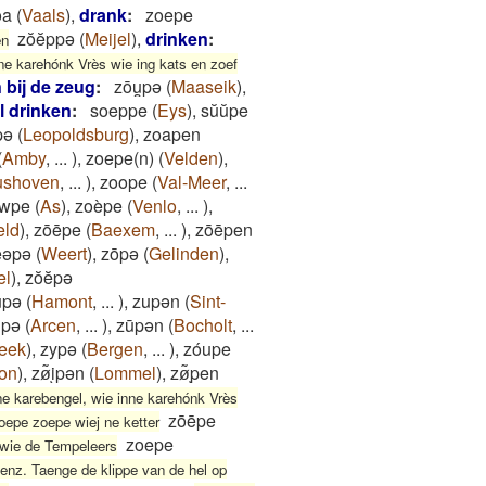
oa
(
Vaals
)
,
drank
:
zoepe
zŏĕppə
(
Meijel
)
,
drinken
:
en
ne karehónk Vrès wie ing kats en zoef
 bij de zeug
:
zōu̯pǝ
(
Maaseik
)
,
l drinken
:
soeppe
(
Eys
)
,
sŭŭpe
pə
(
Leopoldsburg
)
,
zoapen
(
Amby
,
...
)
,
zoepe(n)
(
Velden
)
,
ushoven
,
...
)
,
zoope
(
Val-Meer
,
...
wpe
(
As
)
,
zoèpe
(
Venlo
,
...
)
,
eld
)
,
zōēpe
(
Baexem
,
...
)
,
zōēpen
ēəpə
(
Weert
)
,
zōpə
(
Gelinden
)
,
el
)
,
zŏĕpə
upə
(
Hamont
,
...
)
,
zupən
(
Sint-
̄pə
(
Arcen
,
...
)
,
zūpən
(
Bocholt
,
...
eek
)
,
zypə
(
Bergen
,
...
)
,
zóupe
on
)
,
zø͂ͅipən
(
Lommel
)
,
zø͂ͅpen
ne karebengel, wie inne karehónk Vrès
zōēpe
oepe zoepe wiej ne ketter
zoepe
 wie de Tempeleers
, enz. Taenge de klippe van de hel op