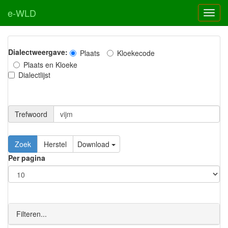
e-WLD
Dialectweergave:
Plaats
Kloekecode
Plaats en Kloeke
Dialectlijst
Trefwoord
Download
Per pagina
Filteren...