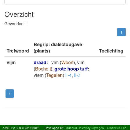
Overzicht
Gevonden:
1
1
Begrip: dialectopgave
Trefwoord
(plaats)
Toelichting
vijm
draad
:
vim
(
Weert
)
,
vīm
(
Bocholt
)
,
grote hoop turf
:
viǝm
(
Tegelen
)
II-4
,
II-7
1
e-WLD v1.2.0 © 2016-2026
Developed at:
Radboud University Nijmegen, Humanities Lab,