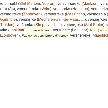
verchnerkt
(
Sint-Martens-Voeren
)
,
verschnereke
(
Montzen
)
,
vers
e(n)
(
As
)
,
versneùrreke
(
Velm
)
,
versnorke
(
Heusden
)
,
versnurk
versnö.rreke
(
Zonhoven
)
,
versnörreke
(
Maastricht
)
,
vərsnoerkə
(
pgrimbie
)
,
vərsnøͅrkə
(
Mechelen-aan-de-Maas
,
...
)
,
vərsnøͅrkən
-Truiden
)
,
vəršnerkə
(
Simpelveld
,
...
)
,
vəršnø͂ͅrəkə
(
Sint-Pieter
)
,
v
øͅrkə
(
Lanklaar
)
,
vërsnörkë
(
Lanklaar
)
,
Erg verschroeien
Ich (h) öp m¯
(
Zonhoven
)
,
versnèrreke
(
Maastric
Pas op, de versnèrreks d¯n brook