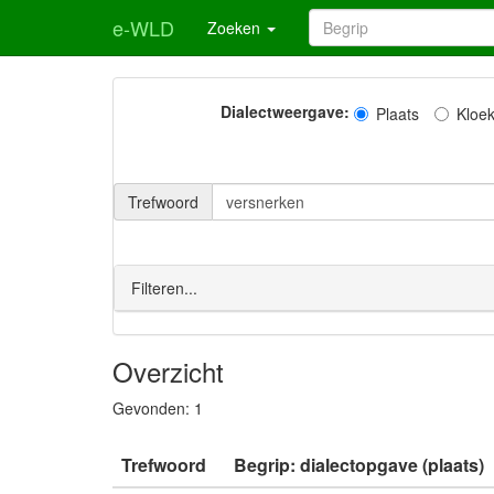
e-WLD
Zoeken
Dialectweergave:
Plaats
Kloe
Trefwoord
Filteren...
Overzicht
Gevonden:
1
Trefwoord
Begrip: dialectopgave (plaats)