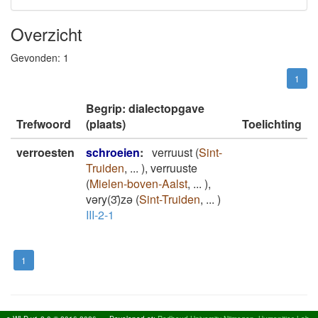
Overzicht
Gevonden:
1
1
Begrip: dialectopgave
Trefwoord
(plaats)
Toelichting
verroesten
schroeien
:
verruust
(
Sint-
Truiden
,
...
)
,
verruuste
(
Mielen-boven-Aalst
,
...
)
,
vəry(3)̄zə
(
Sint-Truiden
,
...
)
III-2-1
1