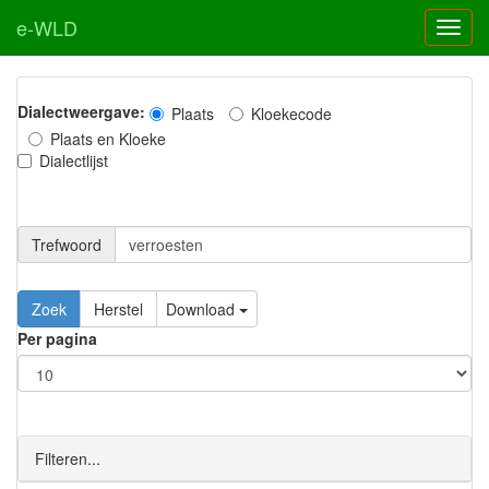
e-WLD
Dialectweergave:
Plaats
Kloekecode
Plaats en Kloeke
Dialectlijst
Trefwoord
Download
Per pagina
Filteren...