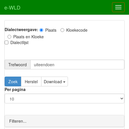
e-WLD
Dialectweergave:
Plaats
Kloekecode
Plaats en Kloeke
Dialectlijst
Trefwoord
Download
Per pagina
Filteren...