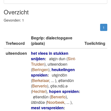
Overzicht
Gevonden:
1
1
Begrip: dialectopgave
Trefwoord
(plaats)
Toelichting
uiteendoen
het vlees in stukken
snijden
:
atęjn dun
(
Sint-
Truiden
)
,
uiteendoen
(
Beringen
)
,
heukelingen
spreiden
:
utęi̯ndōn
(
Berkelaar
,
...
)
,
ø̜tiǝndūn
(
Berverlo
)
,
ǫtiǝ.ndū.ǝ
(
Hechtel
)
,
hopen spreiden
:
ø̜tiǝndūn
(
Berverlo
)
,
ūtɛ̄ndūǝ
(
Noorbeek
,
...
)
,
mest verspreiden
: