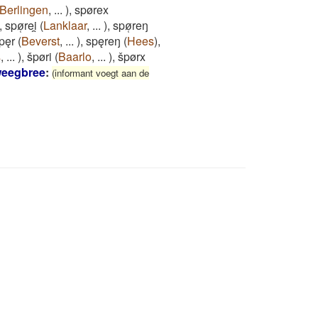
Berlingen
,
...
)
,
spørex
,
spø̜rei̯
(
Lanklaar
,
...
)
,
spø̜reŋ
pęr
(
Beverst
,
...
)
,
spęreŋ
(
Hees
)
,
s
,
...
)
,
špøri
(
Baarlo
,
...
)
,
špørx
weegbree
:
(informant voegt aan de