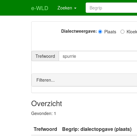
e-WLD
Zoeken
Dialectweergave:
Plaats
Kloe
Trefwoord
Filteren...
Overzicht
Gevonden:
1
Trefwoord
Begrip: dialectopgave (plaats)