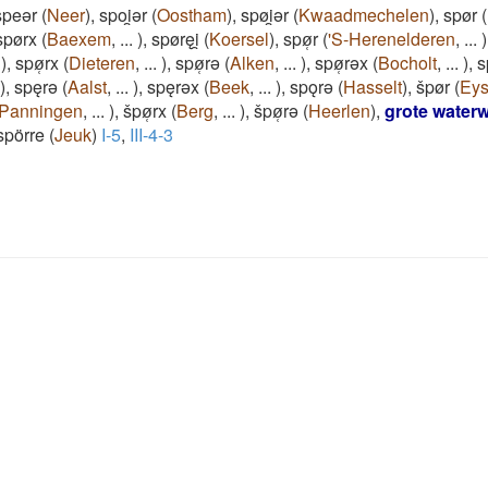
speǝr
(
Neer
)
,
spoi̯ǝr
(
Oostham
)
,
spøi̯ǝr
(
Kwaadmechelen
)
,
spør
(
spørx
(
Baexem
,
...
)
,
spøręi̯
(
Koersel
)
,
spø̜r
(
'S-Herenelderen
,
...
)
)
,
spø̜rx
(
Dieteren
,
...
)
,
spø̜rǝ
(
Alken
,
...
)
,
spø̜rǝx
(
Bocholt
,
...
)
,
s
)
,
spęrǝ
(
Aalst
,
...
)
,
spęrǝx
(
Beek
,
...
)
,
spǫrǝ
(
Hasselt
)
,
špør
(
Ey
Panningen
,
...
)
,
špø̜rx
(
Berg
,
...
)
,
špø̜rǝ
(
Heerlen
)
,
grote water
spörre
(
Jeuk
)
I-5
,
III-4-3