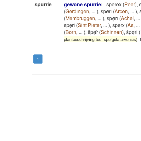
spurrie
gewone spurrie
:
sperex
(
Peer
)
,
(
Gerdingen
,
...
)
,
spøri
(
Arcen
,
...
)
,
(
Membruggen
,
...
)
,
spø̜ri
(
Achel
,
...
spęri
(
Sint Pieter
,
...
)
,
spęrx
(
As
,
...
(
Born
,
...
)
,
špø̜̄r
(
Schinnen
)
,
špø̜ri
(
plantbeschrijving toe: spergula arvensis)
1