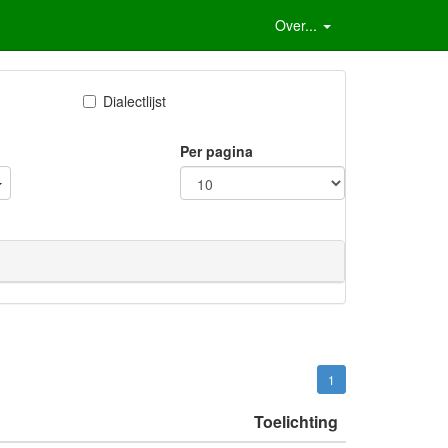
Over...
Dialectlijst
Per pagina
1
Toelichting