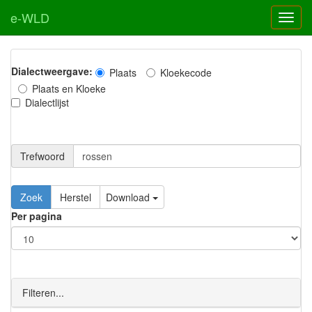
e-WLD
Dialectweergave:
Plaats
Kloekecode
Plaats en Kloeke
Dialectlijst
Trefwoord
Download
Per pagina
Filteren...