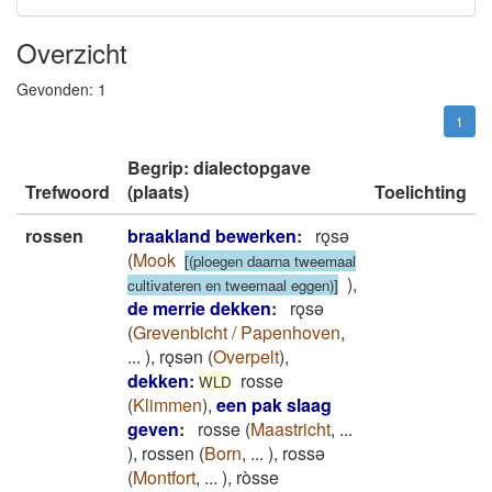
Overzicht
Gevonden:
1
1
Begrip: dialectopgave
Trefwoord
(plaats)
Toelichting
rossen
braakland bewerken
:
rǫsǝ
(
Mook
[(ploegen daarna tweemaal
)
,
cultivateren en tweemaal eggen)]
de merrie dekken
:
rǫsǝ
(
Grevenbicht / Papenhoven
,
...
)
,
rǫsǝn
(
Overpelt
)
,
dekken
:
rosse
WLD
(
Klimmen
)
,
een pak slaag
geven
:
rosse
(
Maastricht
,
...
)
,
rossen
(
Born
,
...
)
,
rossə
(
Montfort
,
...
)
,
ròsse