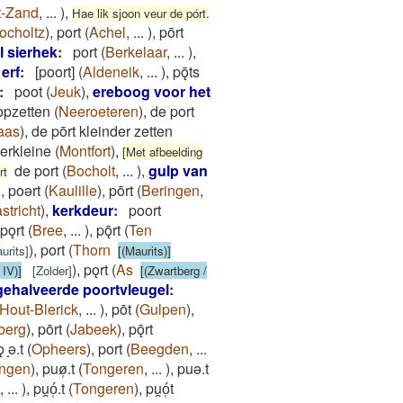
t-Zand
,
...
)
,
Hae lik sjoon veur de pórt.
ocholtz
)
,
port
(
Achel
,
...
)
,
pōrt
 sierhek
:
port
(
Berkelaar
,
...
)
,
erf
:
[poort]
(
Aldeneik
,
...
)
,
pǭts
:
poot
(
Jeuk
)
,
ereboog voor het
opzetten
(
Neeroeteren
)
,
de port
aas
)
,
de pōrt kleinder zetten
verkleine
(
Montfort
)
,
[Met afbeelding
de port
(
Bocholt
,
...
)
,
gulp van
rt
)
,
poǝrt
(
Kaulille
)
,
pōrt
(
Beringen
,
stricht
)
,
kerkdeur
:
poort
pǫrt
(
Bree
,
...
)
,
pǭrt
(
Ten
)
,
port
(
Thorn
urits
]
[(Maurits)]
)
,
pǫrt
(
As
 IV)]
[
Zolder
]
[(Zwartberg /
 gehalveerde poortvleugel
:
Hout-Blerick
,
...
)
,
pōt
(
Gulpen
)
,
berg
)
,
pōrt
(
Jabeek
)
,
pǭrt
 ̝ǝ.t
(
Opheers
)
,
port
(
Beegden
,
...
ingen
)
,
puø̜.t
(
Tongeren
,
...
)
,
puǝ.t
,
...
)
,
pu̯ó̜.t
(
Tongeren
)
,
pu̯ó̜t