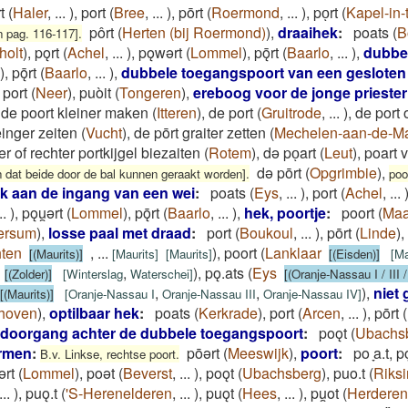
t
(
Haler
,
...
)
,
port
(
Bree
,
...
)
,
pōrt
(
Roermond
,
...
)
,
poͅrt
(
Kapel-in-
pôrt
(
Herten (bij Roermond)
)
,
draaihek
:
poats
(
B
n pag. 116-117].
holt
)
,
pǫrt
(
Achel
,
...
)
,
pǫwǝrt
(
Lommel
)
,
pǭrt
(
Baarlo
,
...
)
,
dubbel
)
,
pǭrt
(
Baarlo
,
...
)
,
dubbele toegangspoort van een gesloten 
,
port
(
Neer
)
,
puòit
(
Tongeren
)
,
ereboog voor de jonge priester
de poort kleiner maken
(
Itteren
)
,
de port
(
Gruitrode
,
...
)
,
de port 
einger zeiten
(
Vucht
)
,
de pōrt graiter zetten
(
Mechelen-aan-de-M
er of rechter portkijgel biezaiten
(
Rotem
)
,
də poͅart
(
Leut
)
,
poart 
də pōrt
(
Opgrimbie
)
,
n dat beide door de bal kunnen geraakt worden].
poo
k aan de ingang van een wei
:
poats
(
Eys
,
...
)
,
port
(
Achel
,
...
..
)
,
pǫu̯ǝrt
(
Lommel
)
,
pǭrt
(
Baarlo
,
...
)
,
hek, poortje
:
poort
(
Maa
ersum
)
,
losse paal met draad
:
port
(
Boukoul
,
...
)
,
pōrt
(
Linde
)
,
ten
,
...
)
,
poort
(
Lanklaar
[(Maurits)]
[
Maurits
]
[
Maurits
]
[(Eisden)]
[
Ma
,
)
,
pǫ.ats
(
Eys
[(Zolder)]
[
Winterslag
Waterschei
]
[(Oranje-Nassau I / III /
,
,
)
,
niet
[(Maurits)]
[
Oranje-Nassau I
Oranje-Nassau III
Oranje-Nassau IV
]
hoven
)
,
optilbaar hek
:
poats
(
Kerkrade
)
,
port
(
Arcen
,
...
)
,
pōrt
(
 doorgang achter de dubbele toegangspoort
:
poǫt
(
Ubachs
ermen
:
pōərt
(
Meeswijk
)
,
poort
:
po ̞a.t, pǫ
B.v. Linkse, rechtse poort.
ǝrt
(
Lommel
)
,
poǝt
(
Beverst
,
...
)
,
poǫt
(
Ubachsberg
)
,
puo.t
(
Riks
...
)
,
puǫ.t
(
'S-Herenelderen
,
...
)
,
puǫt
(
Hees
,
...
)
,
pu̯ot
(
Herderen