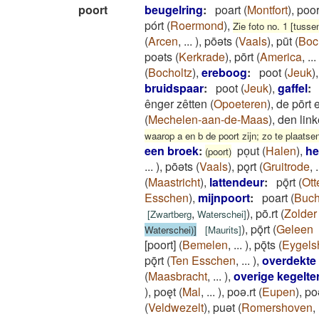
poort
beugelring
:
poart
(
Montfort
)
,
poor
pórt
(
Roermond
)
,
Zie foto no. 1 [tusse
(
Arcen
,
...
)
,
pōǝts
(
Vaals
)
,
pūt
(
Boc
poǝts
(
Kerkrade
)
,
pōrt
(
America
,
...
(
Bocholtz
)
,
ereboog
:
poot
(
Jeuk
)
bruidspaar
:
poot
(
Jeuk
)
,
gaffel
:
ênger zêtten
(
Opoeteren
)
,
de pōrt 
(
Mechelen-aan-de-Maas
)
,
den link
waarop a en b de poort zijn; zo te plaatse
een broek
:
poͅut
(
Halen
)
,
he
(poort)
...
)
,
pōǝts
(
Vaals
)
,
pǫrt
(
Gruitrode
,
.
(
Maastricht
)
,
lattendeur
:
pǭrt
(
Ott
Esschen
)
,
mijnpoort
:
poart
(
Buch
,
)
,
pō.rt
(
Zolder
[
Zwartberg
Waterschei
]
)
,
pǭrt
(
Geleen
Waterschei)]
[
Maurits
]
[poort]
(
Bemelen
,
...
)
,
pǭts
(
Eygels
pǭrt
(
Ten Esschen
,
...
)
,
overdekte
(
Maasbracht
,
...
)
,
overige kegelt
)
,
poęt
(
Mal
,
...
)
,
poǝ.rt
(
Eupen
)
,
po
(
Veldwezelt
)
,
puǝt
(
Romershoven
,