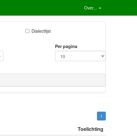
Over...
Dialectlijst
Per pagina
1
Toelichting