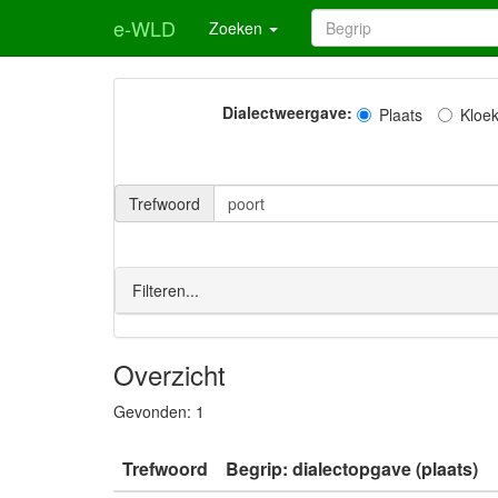
e-WLD
Zoeken
Dialectweergave:
Plaats
Kloe
Trefwoord
Filteren...
Overzicht
Gevonden:
1
Trefwoord
Begrip: dialectopgave (plaats)