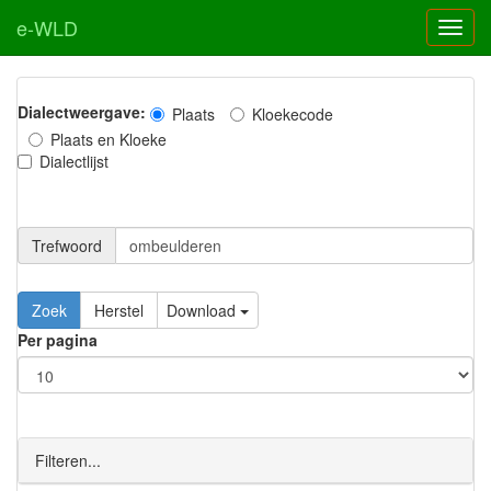
e-WLD
Dialectweergave:
Plaats
Kloekecode
Plaats en Kloeke
Dialectlijst
Trefwoord
Download
Per pagina
Filteren...