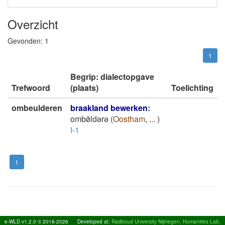
Overzicht
Gevonden:
1
1
Begrip: dialectopgave
Trefwoord
(plaats)
Toelichting
ombeulderen
braakland bewerken
:
ombø̄ldǝrǝ
(
Oostham
,
...
)
I-1
1
e-WLD v1.2.0 © 2016-2026
Developed at:
Radboud University Nijmegen, Humanities Lab,