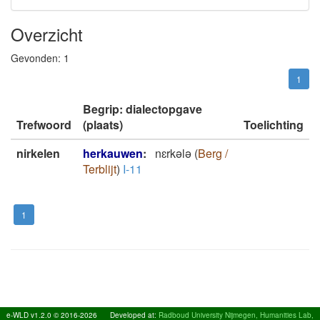
Overzicht
Gevonden:
1
1
Begrip: dialectopgave
Trefwoord
(plaats)
Toelichting
nirkelen
herkauwen
:
nɛrkǝlǝ
(
Berg /
Terblijt
)
I-11
1
e-WLD v1.2.0 © 2016-2026
Developed at:
Radboud University Nijmegen, Humanities Lab,