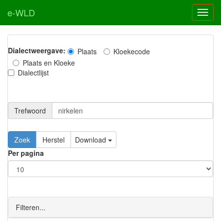
e-WLD
Dialectweergave:
Plaats
Kloekecode
Plaats en Kloeke
Dialectlijst
Trefwoord
Download
Per pagina
Filteren...