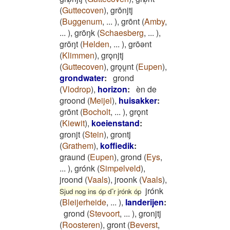
(
Guttecoven
)
,
grōnjtj
(
Buggenum
,
...
)
,
grōnt
(
Amby
,
...
)
,
grōŋk
(
Schaesberg
,
...
)
,
grōŋt
(
Helden
,
...
)
,
grōǝnt
(
Klimmen
)
,
grǫnjtj
(
Guttecoven
)
,
grǫu̯nt
(
Eupen
)
,
grondwater
:
grond
(
Vlodrop
)
,
horizon
:
èn de
groond
(
Meijel
)
,
huisakker
:
grōnt
(
Bocholt
,
...
)
,
grǫnt
(
Kiewit
)
,
koeienstand
:
gronjt
(
Stein
)
,
grontj
(
Grathem
)
,
koffiedik
:
graund
(
Eupen
)
,
grond
(
Eys
,
...
)
,
grónk
(
Simpelveld
)
,
jroond
(
Vaals
)
,
jroonk
(
Vaals
)
,
jrónk
Sjud nog ins óp d¯r jrónk óp
(
Bleijerheide
,
...
)
,
landerijen
:
grond
(
Stevoort
,
...
)
,
gronjtj
(
Roosteren
)
,
gront
(
Beverst
,