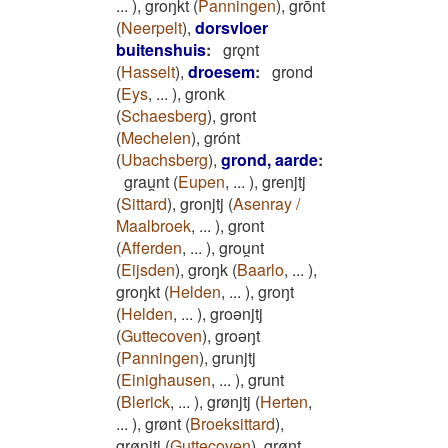
...
)
,
groŋkt
(
Panningen
)
,
grōnt
(
Neerpelt
)
,
dorsvloer
buitenshuis
:
grǫnt
(
Hasselt
)
,
droesem
:
grond
(
Eys
,
...
)
,
gronk
(
Schaesberg
)
,
gront
(
Mechelen
)
,
grónt
(
Ubachsberg
)
,
grond, aarde
:
grau̯nt
(
Eupen
,
...
)
,
grenjtj
(
Sittard
)
,
gronjtj
(
Asenray /
Maalbroek
,
...
)
,
gront
(
Afferden
,
...
)
,
grou̯nt
(
Eijsden
)
,
groŋk
(
Baarlo
,
...
)
,
groŋkt
(
Helden
,
...
)
,
groŋt
(
Helden
,
...
)
,
groǝnjtj
(
Guttecoven
)
,
groǝŋt
(
Panningen
)
,
grunjtj
(
Einighausen
,
...
)
,
grunt
(
Blerick
,
...
)
,
grønjtj
(
Herten
,
...
)
,
grønt
(
Broeksittard
)
,
grø̜njtj
(
Guttecoven
)
,
grø̜nt