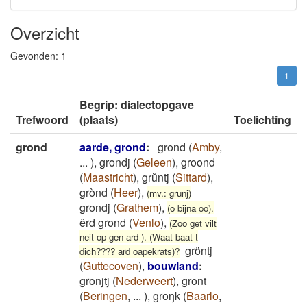
Overzicht
Gevonden:
1
1
Begrip: dialectopgave
Trefwoord
(plaats)
Toelichting
grond
aarde, grond
:
grond
(
Amby
,
...
)
,
grondj
(
Geleen
)
,
groond
(
Maastricht
)
,
grŭntj
(
Sittard
)
,
grònd
(
Heer
)
,
(mv.: grunj)
grondj
(
Grathem
)
,
(o bijna oo).
êrd grond
(
Venlo
)
,
(Zoo get vilt
neit op gen ard ). (Waat baat t
gröntj
dich???? ard oapekrats)?
(
Guttecoven
)
,
bouwland
:
gronjtj
(
Nederweert
)
,
gront
(
Beringen
,
...
)
,
groŋk
(
Baarlo
,