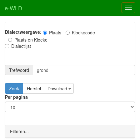
e-WLD
Dialectweergave:
Plaats
Kloekecode
Plaats en Kloeke
Dialectlijst
Trefwoord
Download
Per pagina
Filteren...