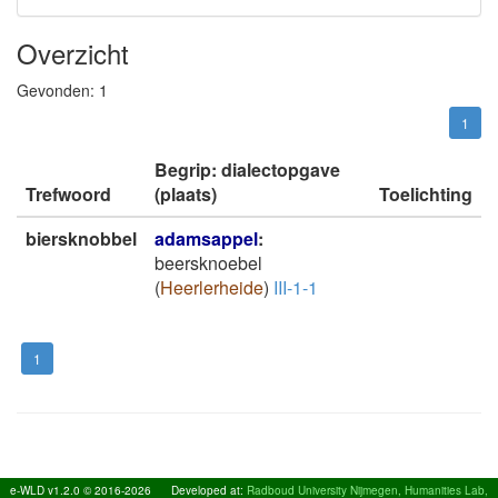
Overzicht
Gevonden:
1
1
Begrip: dialectopgave
Trefwoord
(plaats)
Toelichting
biersknobbel
adamsappel
:
beersknoebel
(
Heerlerheide
)
III-1-1
1
e-WLD v1.2.0 © 2016-2026
Developed at:
Radboud University Nijmegen, Humanities Lab,