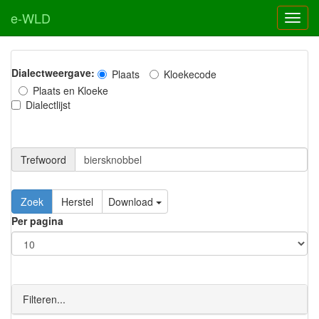
e-WLD
Dialectweergave:
Plaats
Kloekecode
Plaats en Kloeke
Dialectlijst
Trefwoord
Download
Per pagina
Filteren...