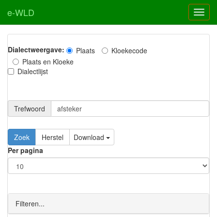
e-WLD
Dialectweergave:
Plaats
Kloekecode
Plaats en Kloeke
Dialectlijst
Trefwoord
Download
Per pagina
Filteren...