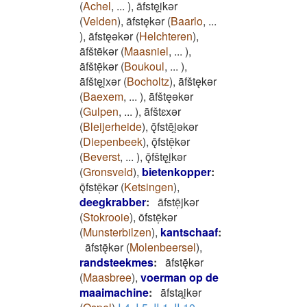
(
Achel
,
...
)
,
āfstęi̯kǝr
(
Velden
)
,
āfstękǝr
(
Baarlo
,
...
)
,
āfstęǝkǝr
(
Helchteren
)
,
āfštēkǝr
(
Maasniel
,
...
)
,
āfštē̜kǝr
(
Boukoul
,
...
)
,
āfštęi̯xǝr
(
Bocholtz
)
,
āfštękǝr
(
Baexem
,
...
)
,
āfštęǝkǝr
(
Gulpen
,
...
)
,
āfštɛxǝr
(
Bleijerheide
)
,
ǭfstēi̯ǝkǝr
(
Diepenbeek
)
,
ǭfstē̜kǝr
(
Beverst
,
...
)
,
ǭfštęi̯kǝr
(
Gronsveld
)
,
bietenkopper
:
ǭfstē̜kǝr
(
Ketsingen
)
,
deegkrabber
:
āfstē̜jkǝr
(
Stokrooie
)
,
ōfstē̜kǝr
(
Munsterbilzen
)
,
kantschaaf
:
āfstę̄kǝr
(
Molenbeersel
)
,
randsteekmes
:
āfstę̄kǝr
(
Maasbree
)
,
voerman op de
maaimachine
:
āfstai̯kǝr