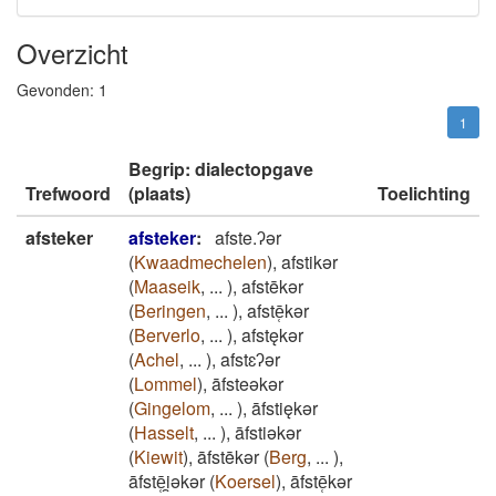
Overzicht
Gevonden:
1
1
Begrip: dialectopgave
Trefwoord
(plaats)
Toelichting
afsteker
afsteker
:
afste.ʔǝr
(
Kwaadmechelen
)
,
afstikǝr
(
Maaseik
,
...
)
,
afstēkǝr
(
Beringen
,
...
)
,
afstē̜kǝr
(
Berverlo
,
...
)
,
afstękǝr
(
Achel
,
...
)
,
afstɛʔǝr
(
Lommel
)
,
āfsteǝkǝr
(
Gingelom
,
...
)
,
āfstiękǝr
(
Hasselt
,
...
)
,
āfstiǝkǝr
(
Kiewit
)
,
āfstēkǝr
(
Berg
,
...
)
,
āfstē̜i̯ǝkǝr
(
Koersel
)
,
āfstē̜kǝr