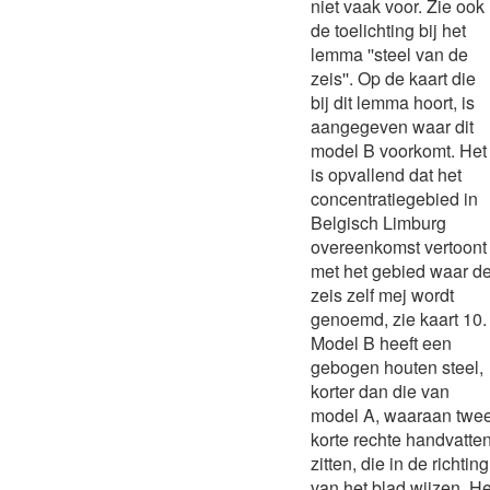
niet vaak voor. Zie ook
de toelichting bij het
lemma ''steel van de
zeis''. Op de kaart die
bij dit lemma hoort, is
aangegeven waar dit
model B voorkomt. Het
is opvallend dat het
concentratiegebied in
Belgisch Limburg
overeenkomst vertoont
met het gebied waar d
zeis zelf mej wordt
genoemd, zie kaart 10.
Model B heeft een
gebogen houten steel,
korter dan die van
model A, waaraan twe
korte rechte handvatte
zitten, die in de richting
van het blad wijzen. He