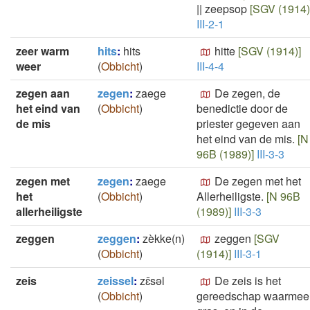
||
zeepsop
[SGV (1914)
III-2-1
zeer warm
hits
:
hits
hitte
[SGV (1914)]
weer
(
Obbicht
)
III-4-4
zegen aan
zegen
:
zaege
De zegen, de
het eind van
(
Obbicht
)
benedictie door de
de mis
priester gegeven aan
het eind van de mis.
[N
96B (1989)]
III-3-3
zegen met
zegen
:
zaege
De zegen met het
het
(
Obbicht
)
Allerheiligste.
[N 96B
allerheiligste
(1989)]
III-3-3
zeggen
zeggen
:
zèkke(n)
zeggen
[SGV
(
Obbicht
)
(1914)]
III-3-1
zeis
zeissel
:
zɛ̄sǝl
De zeis is het
(
Obbicht
)
gereedschap waarmee