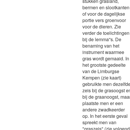
stukken grasland,
bermen en slootkanten
of voor de dagelijkse
portie vers groenvoor
voor de dieren. Zie
verder de toelichtingen
bij de lemma''s. De
benaming van het
instrument waarmee
gras wordt gemaaid. In
het grootste gedeelte
van de Limburgse
Kempen (zie kaart)
gebruikte men dezelfd
zeis bij de grasoogst e
bij de graanoogst, maa
plaatste men er een
andere zwadkeerder
op. In het eerste geval
spreekt men van
"graszeis" (zie volgend