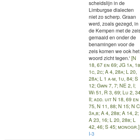
scheidslijn in de
Limburgse dialecten
niet zo scherp. Graan
werd, zoals gezegd, in
de Kempen met de zei
gemaaid en onder de
benamingen voor de
zeis komen we ook het
woord zicht tegen.'
[N
18, 67 en 69; JG 1a, 1b
1c, 2c; A 4, 28a; L 20,
28a; L 1 a-m, 1u, 84; S
12; Gwn 7, 7; NE 2, I;
Wi 51, R 3, 69; Lu 2, 3
II; add. uit N 18, 69 en
75, N 11, 88; N 15; N C
3a,b; A 4, 28b; A 14, 2;
A 23, 16; L 20, 28b; L
42, 46; S 45; monogr.]
I-3