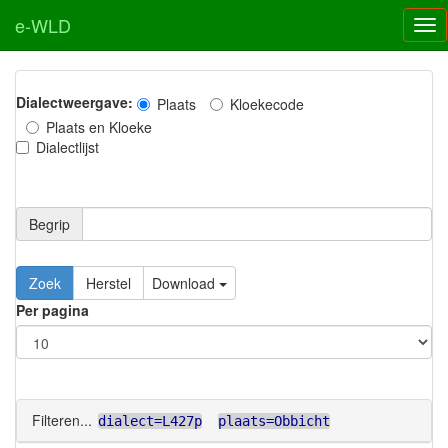
e-WLD
Dialectweergave:
Plaats
Kloekecode
Plaats en Kloeke
Dialectlijst
Begrip
Zoek
Herstel
Download
Per pagina
Filteren...
dialect=L427p
plaats=Obbicht