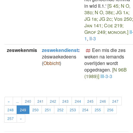
in wld II.1.'
[S 45; N O,
38d; N O, 38e; JG 1a;
JG 1b; JG 2c; Vds 250;
Jan 141; Coe 219;
Grof 249; monogr.]
II
1
,
II-3
zeswekenmis
zeswekendienst
:
Een mis die zes
zèswaekedeens
weken na iemands
(
Obbicht
)
overlijden wordt
opgedragen.
[N 96B
(1989)]
III-3-3
«
...
240
241
242
243
244
245
246
247
248
249
250
251
252
253
254
255
256
257
»