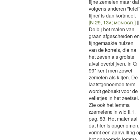
fijne zemelen maar dat
volgens anderen ''kriel'
fijner is dan kortmeel.
[N 29, 13a; monogr.]
||
De bij het malen van
graan afgescheiden en
fijngemaakte hulzen
van de korrels, die na
het zeven als grofste
afval overblijven. In Q
99* kent men zowel
zemelen als klijen. De
laatstgenoemde term
wordt gebruikt voor de
velletjes in het zeefsel.
Zie ook het lemma
ɛzemelenɛ in wld II.1,
pag. 83. Het materiaal
dat hier is opgenomen,
vormt een aanvulling o
het genoemde lemma