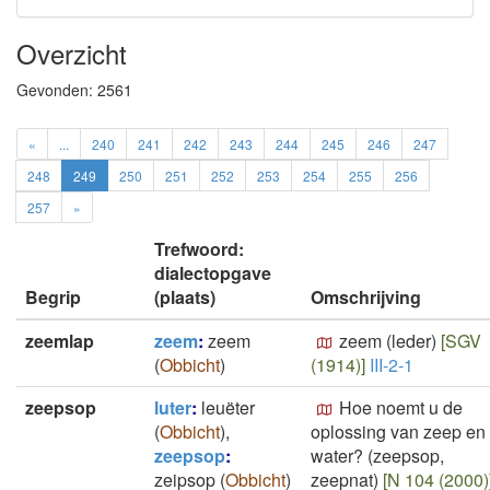
Overzicht
Gevonden:
2561
«
...
240
241
242
243
244
245
246
247
248
249
250
251
252
253
254
255
256
257
»
Trefwoord:
dialectopgave
Begrip
(plaats)
Omschrijving
zeemlap
zeem
:
zeem
zeem (leder)
[SGV
(
Obbicht
)
(1914)]
III-2-1
zeepsop
luter
:
leuëter
Hoe noemt u de
(
Obbicht
)
,
oplossing van zeep en
zeepsop
:
water? (zeepsop,
zeipsop
(
Obbicht
)
zeepnat)
[N 104 (2000)