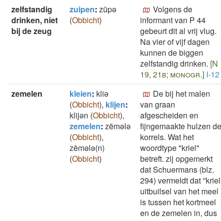
zelfstandig
zuipen
:
zūpǝ
Volgens de
drinken, niet
(
Obbicht
)
informant van P 44
bij de zeug
gebeurt dit al vrij vlug.
Na vier of vijf dagen
kunnen de biggen
zelfstandig drinken.
[N
19, 21b; monogr.]
I-12
zemelen
kleien
:
kliǝ
De bij het malen
(
Obbicht
)
,
klijen
:
van graan
klijǝn
(
Obbicht
)
,
afgescheiden en
zemelen
:
zēmǝlǝ
fijngemaakte hulzen de
(
Obbicht
)
,
korrels. Wat het
zēmǝlǝ(n)
woordtype "kriel"
(
Obbicht
)
betreft. zij opgemerkt
dat Schuermans (blz.
294) vermeldt dat ''kriel'
uitbuilsel van het meel
is tussen het kortmeel
en de zemelen in, dus