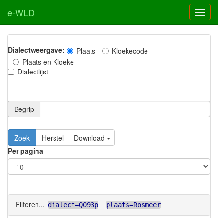
e-WLD
Dialectweergave:
Plaats
Kloekecode
Plaats en Kloeke
Dialectlijst
Begrip
Zoek
Herstel
Download
Per pagina
Filteren...
dialect=Q093p
plaats=Rosmeer