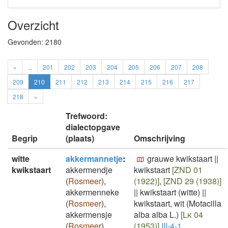
Overzicht
Gevonden:
2180
«
...
201
202
203
204
205
206
207
208
209
210
211
212
213
214
215
216
217
218
»
Trefwoord:
dialectopgave
Begrip
(plaats)
Omschrijving
witte
akkermannetje
:
grauwe kwikstaart
||
kwikstaart
akkermendje
kwikstaart
[ZND 01
(
Rosmeer
)
,
(1922)]
,
[ZND 29 (1938)]
akkermenneke
||
kwikstaart (witte)
||
(
Rosmeer
)
,
kwikstaart, wit (Motacilla
akkermensje
alba alba L.)
[Lk 04
(
Rosmeer
)
,
(1953)]
III-4-1