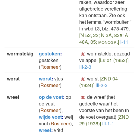
raken, waardoor zeer
uitgebreide verettering
kan ontstaan. Zie ook
het lemma ''wormbulten''
in wbd I.3, blz. 478-479.
[N 52, 22; N 3A, 83b; A
48A, 35; monogr.]
I-11
wormstekig
gestoken
:
wormstekig, gezegd
gestoken
ve appel
[Lk 01 (1953)]
(
Rosmeer
)
III-2-3
worst
worst
:
vjos
worst
[ZND 04
(
Rosmeer
)
(1924)]
III-2-3
wreef
op de voet
:
op
de wreef (het
de vuut
gedeelte waar het
(
Rosmeer
)
,
voorste van het been in
wijde voet
:
weij
de voet overgaat)
[ZND
vuut
(
Rosmeer
)
,
29 (1938)]
III-1-1
wreef
:
vrè:f