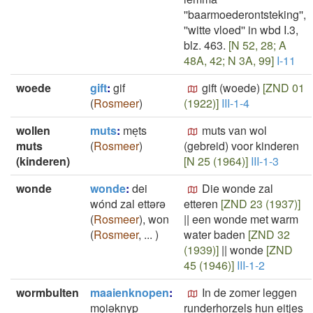
''baarmoederontsteking'',
''witte vloed'' in wbd I.3,
blz. 463.
[N 52, 28; A
48A, 42; N 3A, 99]
I-11
woede
gift
:
gif
gift (woede)
[ZND 01
(
Rosmeer
)
(1922)]
III-1-4
wollen
muts
:
meͅts
muts van wol
muts
(
Rosmeer
)
(gebreid) voor kinderen
(kinderen)
[N 25 (1964)]
III-1-3
wonde
wonde
:
dei
Die wonde zal
wónd zal ettərə
etteren
[ZND 23 (1937)]
(
Rosmeer
)
,
won
||
een wonde met warm
(
Rosmeer
,
...
)
water baden
[ZND 32
(1939)]
||
wonde
[ZND
45 (1946)]
III-1-2
wormbulten
maaienknopen
:
In de zomer leggen
mǫi̯ǝknyp
runderhorzels hun eitjes