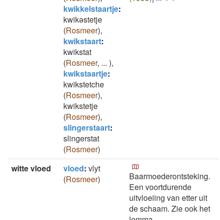
kwikkelstaartje
:
kwikəstetje
(
Rosmeer
)
,
kwikstaart
:
kwikstat
(
Rosmeer
,
...
)
,
kwikstaartje
:
kwikstetche
(
Rosmeer
)
,
kwikstetje
(
Rosmeer
)
,
slingerstaart
:
slingerstat
(
Rosmeer
)
witte vloed
vloed
:
vlyt
Baarmoederontsteking.
(
Rosmeer
)
Een voortdurende
uitvloeiing van etter uit
de schaam. Zie ook het
lemma