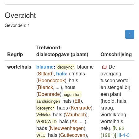
Overzicht
Gevonden:
1
1
Trefwoord:
Begrip
dialectopgave (plaats)
Omschrijving
wortelhals
blaume
:
blaume
De
ideosyncr.
(
Sittard
)
,
hals
:
d’r hals
overgang
(
Hoensbroek
)
,
hals
tussen wortel
(
Blerick
,
...
)
,
hoūs
en stengel bij
(
Doenrade
)
,
een plant
eigen fon.
hals
(
Ell
)
,
(hoofd, hals,
aanduidingen
haos
(
Kerkrade
)
,
kraag,
ideosyncr.
hals
(
Waubach
)
,
wortelkraag,
Veldeke
hals
(
As
,
...
)
,
wortelhals,
WBD/WLD
hāōs
(
Nieuwenhagen
)
,
nek).
[N 82
hals
(
Guttecoven
)
,
(1981)]
III-4-3
WLD