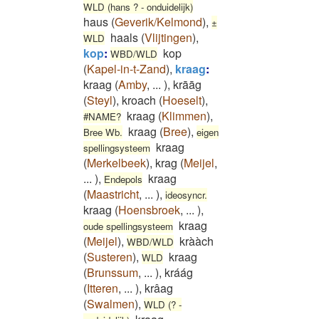
WLD (hans ? - onduidelijk)
haus
(
Geverik/Kelmond
)
,
±
haals
(
Vlijtingen
)
,
WLD
kop
:
kop
WBD/WLD
(
Kapel-in-t-Zand
)
,
kraag
:
kraag
(
Amby
,
...
)
,
krāāg
(
Steyl
)
,
kroach
(
Hoeselt
)
,
kraag
(
Klimmen
)
,
#NAME?
kraag
(
Bree
)
,
Bree Wb.
eigen
kraag
spellingsysteem
(
Merkelbeek
)
,
krag
(
Meijel
,
...
)
,
kraag
Endepols
(
Maastricht
,
...
)
,
ideosyncr.
kraag
(
Hoensbroek
,
...
)
,
kraag
oude spellingsysteem
(
Meijel
)
,
krààch
WBD/WLD
(
Susteren
)
,
kraag
WLD
(
Brunssum
,
...
)
,
kráág
(
Itteren
,
...
)
,
krâag
(
Swalmen
)
,
WLD (? -