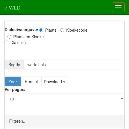
e-WLD
Dialectweergave:
Plaats
Kloekecode
Plaats en Kloeke
Dialectlijst
Begrip
Zoek
Herstel
Download
Per pagina
Filteren...