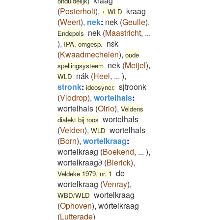
kraag
onduidelijk)
(
Posterholt
)
,
kraag
± WLD
(
Weert
)
,
nek
:
nek
(
Geulle
)
,
nek
(
Maastricht
,
...
Endepols
)
,
nɛk
IPA, omgesp.
(
Kwaadmechelen
)
,
oude
nek
(
Meijel
)
,
spellingsysteem
nák
(
Heel
,
...
)
,
WLD
stronk
:
sjtroonk
ideosyncr.
(
Vlodrop
)
,
wortelhals
:
wortelhals
(
Oirlo
)
,
Veldens
wortelhals
dialekt bij roos
(
Velden
)
,
wortelhals
WLD
(
Born
)
,
wortelkraag
:
wortelkraag
(
Boekend
,
...
)
,
wortelkraag∂
(
Blerick
)
,
de
Veldeke 1979, nr. 1
wortelkraag
(
Venray
)
,
wortelkraag
WBD/WLD
(
Ophoven
)
,
wórtelkraag
(
Lutterade
)