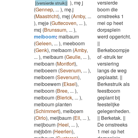
)
,
mę ̝j
versierde
[(versierde struik)]
(
Gennep
,
...
)
,
mę.j
boom die
(
Maastricht
)
,
męj
(
Amby
,
...
omstreeks 1
)
,
męjǝ
(
Guttecoven
,
...
)
,
mei op heet
mɛj
(
Brunssum
,
...
)
,
dorpsplein
meiboom
:
maibaum
werd opgericht.
(
Geleen
,
...
)
,
meeboom
||
(
Genk
)
,
meibaom
(
Amby
,
Berkeboompje
...
)
,
meibaum
(
Geulle
,
...
)
,
of -struik ter
meiboam
(
Montfort
)
,
versiering
meiboeem
(
Sevenum
,
...
)
,
langs de weg
meiboem
(
Sevenum
)
,
geplaatst.
||
meiboewem
(
Eksel
)
,
Berkestruik als
meiboom
(
Bree
,
...
)
,
feestboom
meiboum
(
Blerick
,
...
)
,
geplant bij
meiboum planten
feestelijke
(
Schimmert
)
,
meiboͅəm
gelegenheden.
(
Oirlo
)
,
meijbaum
(
Ell
,
...
)
,
||
Berketak.
||
meijboum
(
Heel
,
...
)
,
De omstreeks
mēͅjbōm
(
Heerlen
)
,
1 mei op het