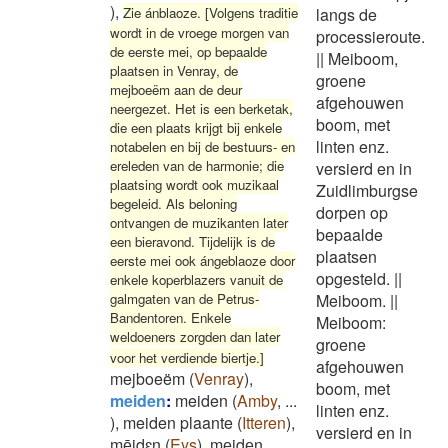
)
,
Zie ánblaoze. [Volgens traditie
langs de
wordt in de vroege morgen van
processieroute.
de eerste mei, op bepaalde
||
Meiboom,
plaatsen in Venray, de
groene
mejboeëm aan de deur
afgehouwen
neergezet. Het is een berketak,
boom, met
die een plaats krijgt bij enkele
linten enz.
notabelen en bij de bestuurs- en
ereleden van de harmonie; die
versierd en in
plaatsing wordt ook muzikaal
Zuidlimburgse
begeleid. Als beloning
dorpen op
ontvangen de muzikanten later
bepaalde
een bieravond. Tijdelijk is de
plaatsen
eerste mei ook ángeblaoze door
opgesteld.
||
enkele koperblazers vanuit de
galmgaten van de Petrus-
Meiboom.
||
Bandentoren. Enkele
Meiboom:
weldoeners zorgden dan later
groene
voor het verdiende biertje.]
afgehouwen
mejboeëm
(
Venray
)
,
boom, met
meiden
:
meiden
(
Amby
,
...
linten enz.
)
,
meiden plaante
(
Itteren
)
,
versierd en in
mēͅidɛn
(
Eys
)
,
meͅideͅn