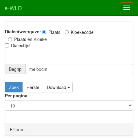
e-WLD
Dialectweergave:
Plaats
Kloekecode
Plaats en Kloeke
Dialectlijst
Begrip
Zoek
Herstel
Download
Per pagina
Filteren...