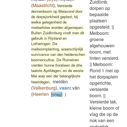
Zuidlimb.
(
Maastricht
)
,
Versierde
dorpen op
dennenboom op Meiavond door
bepaalde
de dorpsjonkheid geplant, bij
plaatsen
welke gelegenheid de
opgesteld.
||
meileefstes worden afgeroepen.
Meiboom:
Buiten Zuidlimburg vindt men dit
gebruik in Rijnland en
groene
Lotharingen. De
afgehouwen
meiboomplanting, waarschijnlijk
boom, met
survivance van den heidenschen
linten versierd.
boomencultus. De Romeinen
||
Meiboom:
vierden hunne floralieen de drie
Rond 1 mei op
laatste Aprildagen, en de eerste
Mei was een der belangrijkste
het dorpsplein
meidèn
feestdagen.
opgerichte,
(
Valkenburg
)
,
vaan
:
vān
versierde
(
Heerlen
)
[(vlag)]
boom.
||
Versierde tak,
kleine boom of
vlag die op de
nok van een
onderdak