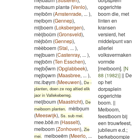
meͅibaum
(
Susteren
)
,
dorpsplein
meͅibaum plantə
(
Venlo
)
,
opgerichte
meͅibōm
(
Amstenrade
,
...
)
,
boom die, met
meͅiboͅm
(
Gennep
)
,
linten en
mijboem
(
Loksbergen
)
,
kransen
mèijboüm
(
Gronsveld
)
,
versierd, het
mèjbôm
(
Gennep
)
,
middelpunt van
mèèboem
(
Stal
,
...
)
,
allerlei
męjbuǝm
(
Castenray
,
...
)
,
volksvermaken
męjbōm
(
Ten Esschen
)
,
vormde
męjbő̜wm
(
Opglabbeek
)
,
[meiboom].
[N
męjbǫwm
(
Maasbree
,
...
)
,
88 (1982)]
||
De
mɛ.ibøͅym
(
Meeuwen
)
,
op het
De -
dorpsplein
planten, doen ze nog altied elik
jaor in Vallekeberreg.
opgerichte
meijboum
(
Maastricht
)
,
De
boom.
||
mèiboͅum
meiboom planten.
Meiboom,
(
Meeswijk
)
,
Ss. sub mei.
feestboom bij
mee.bōē.m
(
Hasselt
)
,
een trouwfeest,
meiboom
(
Zonhoven
)
,
Zie
jubileum e.d.;
meiboeëm
(
Meerlo
,
...
mei.
berkeboompje