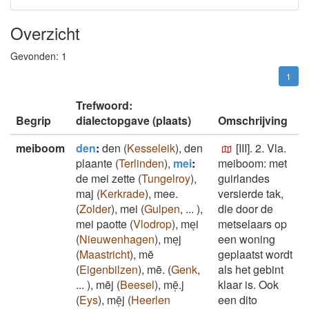
Overzicht
Gevonden:
1
1
Trefwoord:
Begrip
dialectopgave (plaats)
Omschrijving
meiboom
den
:
den
(
Kesseleik
)
,
den
[III]. 2. Vla.
plaante
(
Terlinden
)
,
mei
:
meiboom: met
de mei zette
(
Tungelroy
)
,
guirlandes
maj
(
Kerkrade
)
,
mee.
versierde tak,
(
Zolder
)
,
mei
(
Gulpen
,
...
)
,
die door de
mei paotte
(
Vlodrop
)
,
meͅi
metselaars op
(
Nieuwenhagen
)
,
meͅj
een woning
(
Maastricht
)
,
mē
geplaatst wordt
(
Eigenbilzen
)
,
mē.
(
Genk
,
als het gebint
...
)
,
mēj
(
Beesel
)
,
mē̜.j
klaar is. Ook
(
Eys
)
,
mē̜j
(
Heerlen
een dito