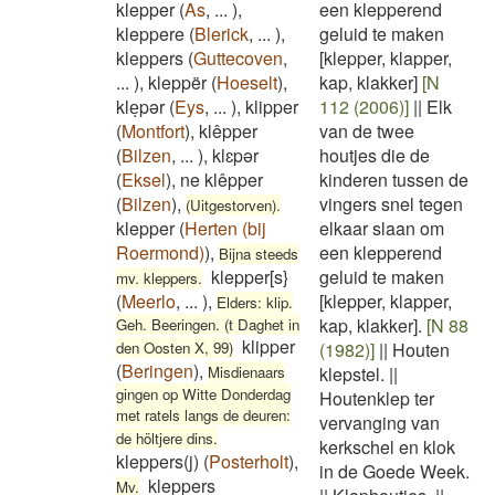
klepper
(
As
,
...
)
,
een klepperend
kleppere
(
Blerick
,
...
)
,
geluid te maken
kleppers
(
Guttecoven
,
[klepper, klapper,
...
)
,
kleppër
(
Hoeselt
)
,
kap, klakker]
[N
kleͅpər
(
Eys
,
...
)
,
klipper
112 (2006)]
||
Elk
(
Montfort
)
,
klêpper
van de twee
(
Bilzen
,
...
)
,
klɛpər
houtjes die de
(
Eksel
)
,
ne klêpper
kinderen tussen de
(
Bilzen
)
,
vingers snel tegen
(Uitgestorven).
klepper
(
Herten (bij
elkaar slaan om
Roermond)
)
,
een klepperend
Bijna steeds
klepper[s}
geluid te maken
mv. kleppers.
(
Meerlo
,
...
)
,
[klepper, klapper,
Elders: klip.
kap, klakker].
[N 88
Geh. Beeringen. (t Daghet in
klipper
den Oosten X, 99)
(1982)]
||
Houten
(
Beringen
)
,
Misdienaars
klepstel.
||
gingen op Witte Donderdag
Houtenklep ter
met ratels langs de deuren:
vervanging van
de höltjere dins.
kerkschel en klok
kleppers(j)
(
Posterholt
)
,
in de Goede Week.
kleppers
Mv.