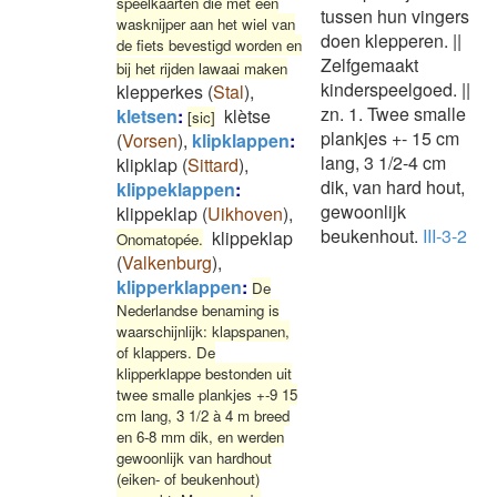
speelkaarten die met een
tussen hun vingers
wasknijper aan het wiel van
doen klepperen.
||
de fiets bevestigd worden en
Zelfgemaakt
bij het rijden lawaai maken
kinderspeelgoed.
||
klepperkes
(
Stal
)
,
zn. 1. Twee smalle
kletsen
:
klètse
[sic]
plankjes +- 15 cm
(
Vorsen
)
,
klipklappen
:
lang, 3 1/2-4 cm
klipklap
(
Sittard
)
,
dik, van hard hout,
klippeklappen
:
gewoonlijk
klippeklap
(
Uikhoven
)
,
beukenhout.
III-3-2
klippeklap
Onomatopée.
(
Valkenburg
)
,
klipperklappen
:
De
Nederlandse benaming is
waarschijnlijk: klapspanen,
of klappers. De
klipperklappe bestonden uit
twee smalle plankjes +-9 15
cm lang, 3 1/2 à 4 m breed
en 6-8 mm dik, en werden
gewoonlijk van hardhout
(eiken- of beukenhout)