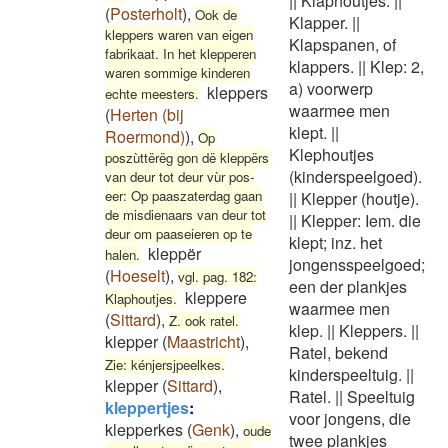
||
Klaphoutjes.
||
(
Posterholt
)
,
Ook de
Klapper.
||
kleppers waren van eigen
Klapspanen, of
fabrikaat. In het klepperen
klappers.
||
Klep: 2,
waren sommige kinderen
a) voorwerp
kleppers
echte meesters.
waarmee men
(
Herten (bij
klept.
||
Roermond)
)
,
Op
Klephoutjes
poszùttërëg gon dë kleppërs
(kinderspeelgoed).
van deur tot deur vùr pos-
eer: Op paaszaterdag gaan
||
Klepper (houtje).
de misdienaars van deur tot
||
Klepper: Iem. die
deur om paaseieren op te
klept; inz. het
kleppër
halen.
jongensspeelgoed;
(
Hoeselt
)
,
vgl. pag. 182:
een der plankjes
kleppere
Klaphoutjes.
waarmee men
(
Sittard
)
,
Z. ook ratel.
klep.
||
Kleppers.
||
klepper
(
Maastricht
)
,
Ratel, bekend
Zie: kénjersjpeelkes.
kinderspeeltuig.
||
klepper
(
Sittard
)
,
Ratel.
||
Speeltuig
kleppertjes
:
voor jongens, die
klepperkes
(
Genk
)
,
oude
twee plankjes