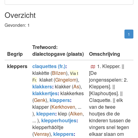
Overzicht
Gevonden:
1
1
Trefwoord:
Begrip
dialectopgave (plaats)
Omschrijving
kleppers
claquettes (fr.)
:
1. Klepper.
||
klakètte
(
Bilzen
)
,
[De
Via t
klaket
(
Gingelom
)
,
jongensspelen: 2.
Fr.
klakkers
:
klakker
(
As
)
,
Kleppers].
||
klakkertjes
:
klakkerkes
[Klaphoutjes].
||
(
Genk
)
,
klappers
:
Claquette.
||
elk
klapper
(
Kerkhoven
,
...
van de twee
)
,
kleppen
:
klep
(
Alken
,
houtjes die de
...
)
,
klepperhoutjes
:
kinderen tussen de
klepperhäöltje
vingers snel tegen
(
Venray
)
,
kleppers
:
elkaar slaan om