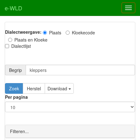
e-WLD
Dialectweergave:
Plaats
Kloekecode
Plaats en Kloeke
Dialectlijst
Begrip
Zoek
Herstel
Download
Per pagina
Filteren...