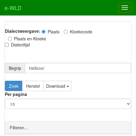
e-WLD
Dialectweergave:
Plaats
Kloekecode
Plaats en Kloeke
Dialectlijst
Begrip
Zoek
Herstel
Download
Per pagina
Filteren...