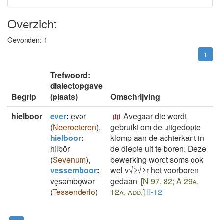
Overzicht
Gevonden:
1
1
Trefwoord:
dialectopgave
Begrip
(plaats)
Omschrijving
hielboor
ever
:
ē̜vǝr
Avegaar die wordt
(
Neeroeteren
)
,
gebruikt om de uitgedopte
hielboor
:
klomp aan de achterkant in
hilbōr
de diepte uit te boren. Deze
(
Sevenum
)
,
bewerking wordt soms ook
vessemboor
:
wel v√≥√≥r het voorboren
vęsǝmbǫwǝr
gedaan.
[N 97, 82; A 29a,
(
Tessenderlo
)
12a, add.]
II-12