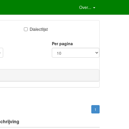
Over...
Dialectlijst
Per pagina
1
hrijving