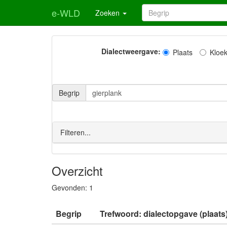
e-WLD
Zoeken
Dialectweergave:
Plaats
Kloe
Begrip
Filteren...
Overzicht
Gevonden:
1
Begrip
Trefwoord: dialectopgave (plaats