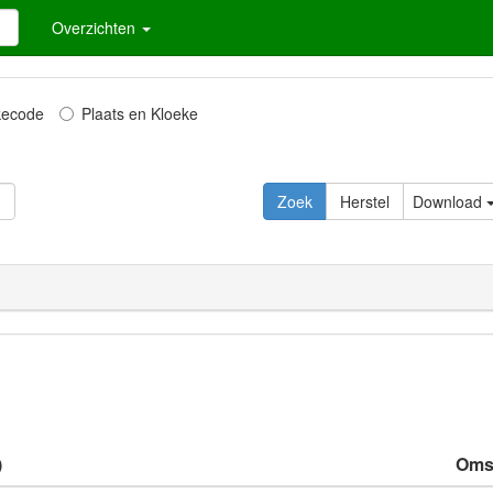
Overzichten
kecode
Plaats en Kloeke
Zoek
Herstel
Download
)
Omsc