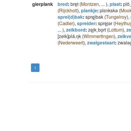
gierplank
bred
:
bręt
(
Montzen
,
...
)
,
plaat
:
plō˱
(
Rijckholt
)
,
plankje
:
plɛnkskǝ
(
Moo
sprei(d)bak
:
spręi̯bak
(
Tungelroy
)
,
(
Cadier
)
,
spreider
:
spręi̯ǝr
(
Heythu
...
)
,
zeikbord
:
zęi̯k˱bǫrt
(
Lottum
)
,
ze
[zeik]plá.ŋk
(
Wimmertingen
)
,
zeikv
(
Nederweert
)
,
zwalgestaart
:
zwalǝg
1