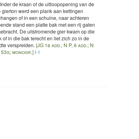
nder de kraan of de uitloopopening van de
 gierton werd een plank aan kettingen
hangen of in een schuine, naar achteren
pende stand een platte bak met een rij gaten
ebracht. De uitstromende gier kwam op die
 of in die bak terecht en liet zich zo in de
dte verspreiden.
[JG 1b add.; N P, 6 add.; N
 53g; monogr.]
I-1