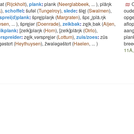
at
(
Rijckholt
)
,
plank
:
plank
(
Neerglabbeek
,
...
)
,
plāŋk
O
k
)
,
schoffel
:
šufǝl
(
Tungelroy
)
,
slede
:
šlęi̯
(
Swalmen
)
,
oude
sprei(d)plank
:
špręi̯plaŋk
(
Margraten
)
,
špɛ ̝.i̯plã.ŋk
opge
ysen
,
...
)
,
špręi̯ǝr
(
Doenrade
)
,
zeikbak
:
zęi̯k˱bak
(
Aijen
,
aflo
ikplank
:
[zeik]plaŋk
(
Horn
)
,
[zeik]plãŋk
(
Oirlo
)
,
aang
erspreider
:
zęi̯k˲vǝrspręi̯ǝr
(
Lottum
)
,
zuis/zoes
:
zūs
plank
ǝstɛrt
(
Heythuysen
)
,
žwalǝgǝštɛrt
(
Haelen
,
...
)
bree
11A,