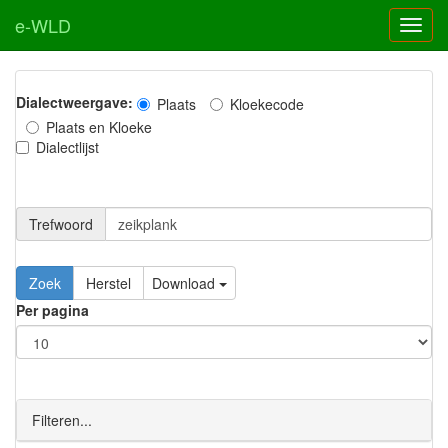
e-WLD
Dialectweergave:
Plaats
Kloekecode
Plaats en Kloeke
Dialectlijst
Trefwoord
Download
Per pagina
Filteren...