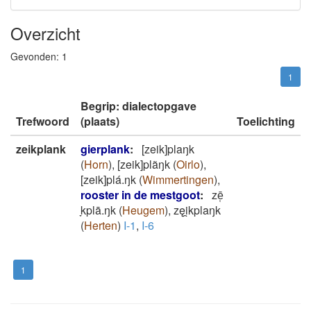
Overzicht
Gevonden:
1
1
Begrip: dialectopgave
Trefwoord
(plaats)
Toelichting
zeikplank
gierplank
:
[zeik]plaŋk
(
Horn
)
,
[zeik]plãŋk
(
Oirlo
)
,
[zeik]plá.ŋk
(
Wimmertingen
)
,
rooster in de mestgoot
:
zē̜
̞kplā.ŋk
(
Heugem
)
,
zęi̯kplaŋk
(
Herten
)
I-1
,
I-6
1