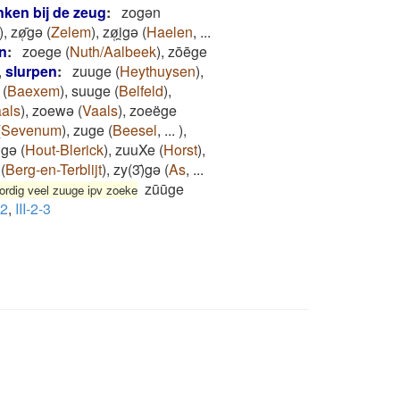
nken bij de zeug
:
zogǝn
)
,
zø̜̄gǝ
(
Zelem
)
,
zø̜i̯gǝ
(
Haelen
,
...
n
:
zoege
(
Nuth/Aalbeek
)
,
zōēge
,
slurpen
:
zuuge
(
Heythuysen
)
,
(
Baexem
)
,
suuge
(
Belfeld
)
,
als
)
,
zoewə
(
Vaals
)
,
zoeëge
(
Sevenum
)
,
zuge
(
Beesel
,
...
)
,
ugə
(
Hout-Blerick
)
,
zuuXe
(
Horst
)
,
(
Berg-en-Terblijt
)
,
zy(3)̄gə
(
As
,
...
zūūge
rdig veel zuuge ipv zoeke
-2
,
III-2-3