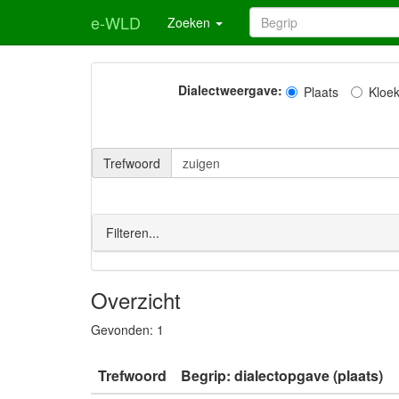
e-WLD
Zoeken
Dialectweergave:
Plaats
Kloe
Trefwoord
Filteren...
Overzicht
Gevonden:
1
Trefwoord
Begrip: dialectopgave (plaats)