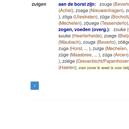
zuigen
aan de borst zijn
:
zouge
(
Beverl
(
Achel
)
,
zoǝgǝ
(
Nieuwenhagen
)
,
z
)
,
zōgǝ
(
Ulestraten
)
,
zūgǝ
(
Bocholt
(
Mechelen
)
,
zōͅuəgə
(
Tessenderlo
)
zogen, voeden (overg.)
:
zouke
(
suuke
(
Heerlerheide
)
,
zoege
(
Blei
(
Waubach
)
,
zouge
(
Beverlo
)
,
zōē
zugə
(
Horst
,
...
)
,
zuige
(
Mechelen
,
zūge
(
Maasbree
,
...
)
,
zūgə
(
Arcen
)
)
,
zóége
(
Grevenbicht/Papenhove
(
Haelen
)
,
voor zover ik weet is voor ri
1