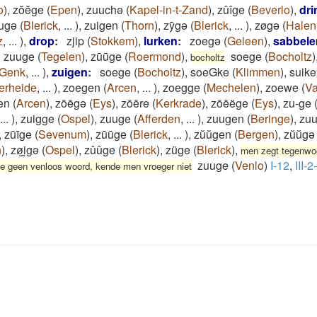
o
)
,
zŏĕge
(
Epen
)
,
zuuchə
(
Kapel-in-t-Zand
)
,
zûîge
(
Beverlo
)
,
dri
ugǝ
(
Blerick
,
...
)
,
zuigen
(
Thorn
)
,
zȳgǝ
(
Blerick
,
...
)
,
zøgǝ
(
Halen
z
,
...
)
,
drop
:
zjip
(
Stokkem
)
,
lurken
:
zoegə
(
Geleen
)
,
sabbele
,
zuuge
(
Tegelen
)
,
zūūge
(
Roermond
)
,
soege
(
Bocholtz
)
bocholtz
Genk
,
...
)
,
zuigen
:
soege
(
Bocholtz
)
,
soeGke
(
Klimmen
)
,
suike
jerheide
,
...
)
,
zoegen
(
Arcen
,
...
)
,
zoegge
(
Mechelen
)
,
zoewe
(
Va
gen
(
Arcen
)
,
zōēgə
(
Eys
)
,
zōēre
(
Kerkrade
)
,
zōēëge
(
Eys
)
,
zu-ge
...
)
,
zuigge
(
Ospel
)
,
zuuge
(
Afferden
,
...
)
,
zuugen
(
Beringe
)
,
zu
,
zūīge
(
Sevenum
)
,
zūūge
(
Blerick
,
...
)
,
zŭŭgen
(
Bergen
)
,
zŭŭgə
n
)
,
zøͅi̯gə
(
Ospel
)
,
zûûge
(
Blerick
)
,
züge
(
Blerick
)
,
men zegt tegenwoo
zuuge
(
Venlo
)
I-12
,
III-2
etje geen venloos woord, kende men vroeger niet