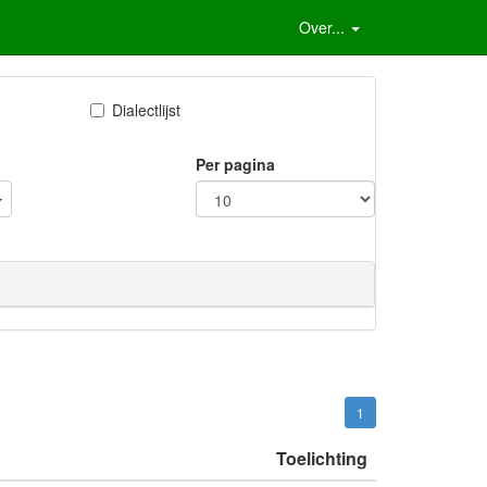
Over...
Dialectlijst
Per pagina
1
Toelichting